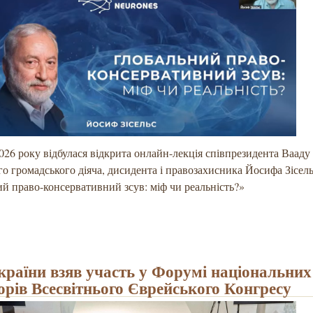
026 року відбулася відкрита онлайн-лекція співпрезидента Вааду
го громадського діяча, дисидента і правозахисника Йосифа Зісель
й право-консервативний зсув: міф чи реальність?»
країни взяв участь у Форумі національних
орів Всесвітнього Єврейського Конгресу