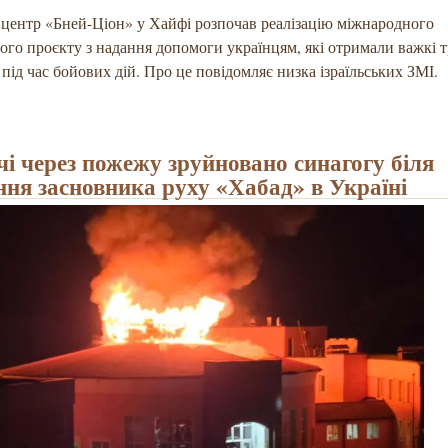
центр «Бней-Ціон» у Хайфі розпочав реалізацію міжнародного
ого проєкту з надання допомоги українцям, які отримали важкі 
 під час бойових дій. Про це повідомляє низка ізраїльських ЗМІ.
чі через пожежу зруйновано синагогу біля
ння засновника руху «Хабад» в Україні