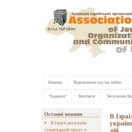
Перейти к основному содержанию
Новини
Відновлення під час війни
"Хадашот"
Контакти
Эксклюзив Ва
Останні новини
В Ізраї
україн
В Ізраїлі реалізують
дій
гуманітарний проєкт із