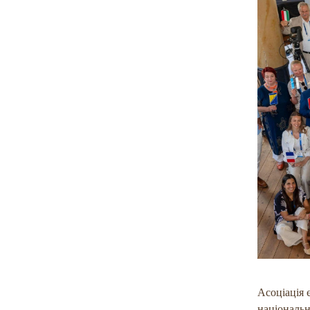
Асоціація 
національн