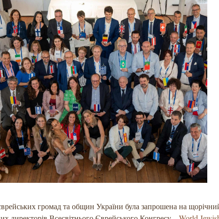
єврейських громад та общин України була запрошена на щорічн
их директорів Всесвітнього Єврейського Конгресу –
World Jewis