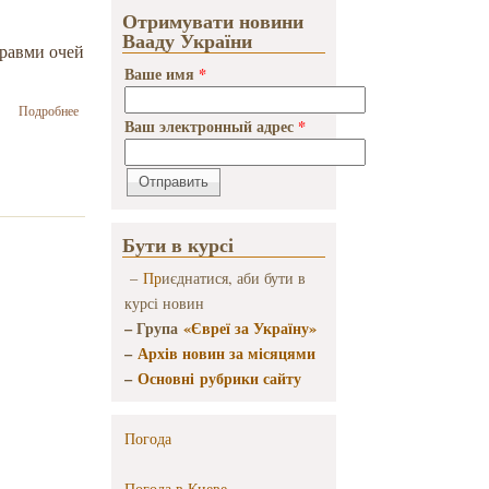
Отримувати новини
Вааду України
травми очей
Ваше имя
*
о В Ізраїлі
Подробнее
Ваш электронный адрес
*
реалізують
гуманітарний
проєкт із
лікування
українців з
травмами
Бути в курсі
очей та
обличчя
–
Пр
иєднатися, аби бути в
внаслідок
курсі новин
бойових дій
– Група
«Євреї за Україну»
–
Архів новин за місяцями
–
Основні рубрики сайту
Погода
Погода в
Киеве