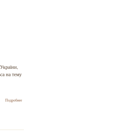
руху
«Хабад» в
Україні
 України,
са на тему
о Онлайн-
Подробнее
лекція Йосифа
Зісельса
«Глобальний
право-
консервативний
зсув: міф чи