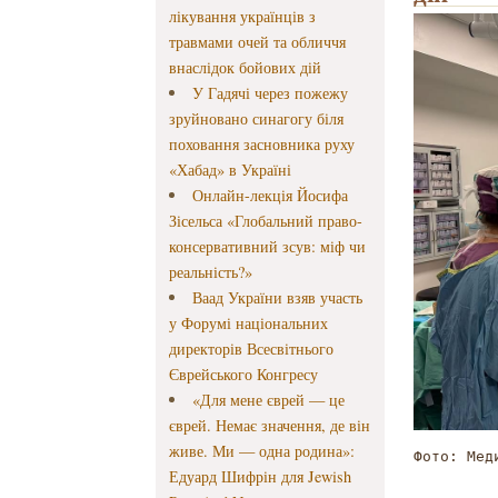
лікування українців з
травмами очей та обличчя
внаслідок бойових дій
У Гадячі через пожежу
зруйновано синагогу біля
поховання засновника руху
«Хабад» в Україні
Онлайн-лекція Йосифа
Зісельса «Глобальний право-
консервативний зсув: міф чи
реальність?»
Ваад України взяв участь
у Форумі національних
директорів Всесвітнього
Єврейського Конгресу
«Для мене єврей — це
єврей. Немає значення, де він
живе. Ми — одна родина»:
Фото: Мед
Едуард Шифрін для Jewish