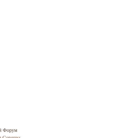
реальність?»
ий Форум
h Congress