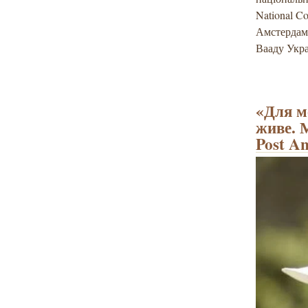
National Co
Амстердам 
Вааду Укра
«Для м
живе. 
Post A