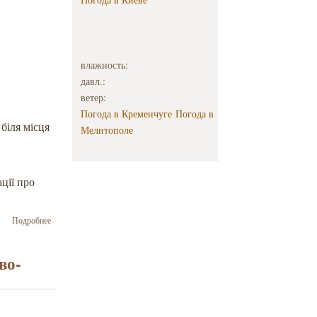
влажность:
давл.:
ветер:
Погода в Кременчуге
Погода в
 біля місця
Мелитополе
ції про
о У Гадячі
Подробнее
через
пожежу
зруйновано
во-
синагогу
біля
поховання
засновника