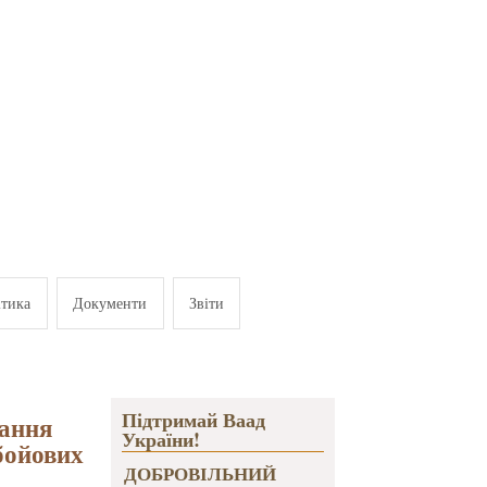
ітика
Документи
Звіти
Підтримай Ваад
вання
України!
бойових
ДОБРОВІЛЬНИЙ