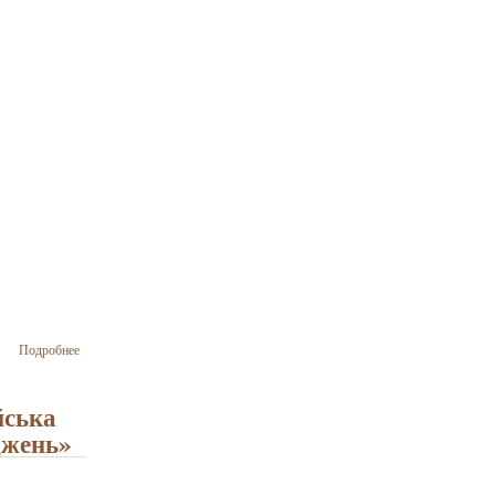
о «Для
Подробнее
мене
єврей —
це єврей.
йська
Немає
джень»
значення,
де він
живе. Ми