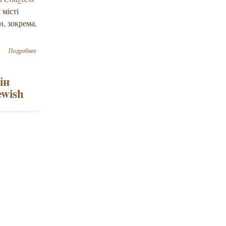
 місті
н, зокрема,
о Ваад
Подробнее
України взяв
участь у
Форумі
ін
національних
ewish
директорів
Всесвітнього
Єврейського
Конгресу