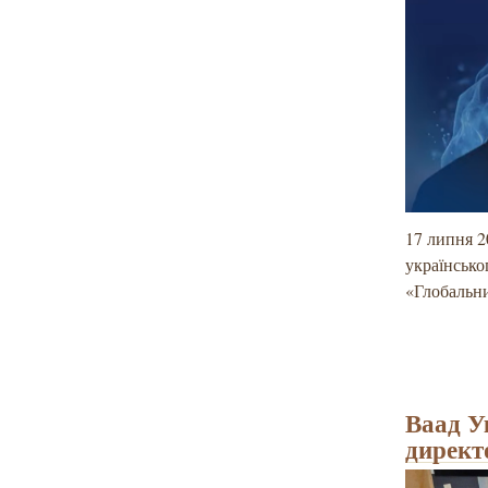
17 липня 2
українсько
«Глобальни
Ваад У
директ