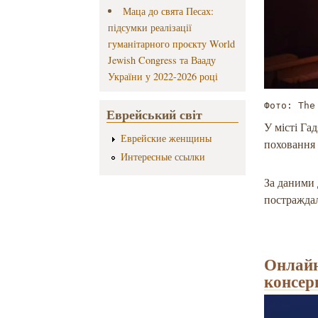
Маца до свята Песах:
підсумки реалізації
гуманітарного проєкту World
Jewish Congress та Вааду
України у 2022-2026 році
Фото: The
Еврейський світ
У місті Га
Еврейские женщины
поховання 
Интересные ссылки
За даними 
постражда
Онлайн
консер