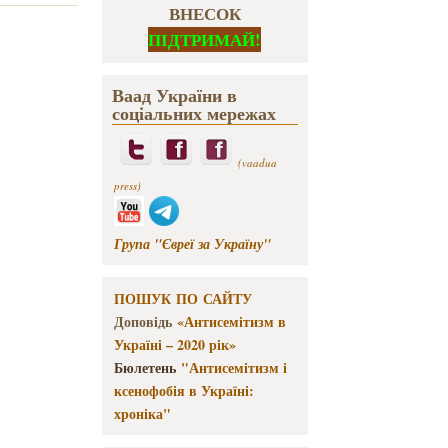
ВНЕСОК
ПІДТРИМАЙ!
Ваад України в
соціальних мережах
(vaadua
press)
Група "Євреї за Україну"
ПОШУК ПО САЙТУ
Доповідь
«Антисемітизм в
Україні – 2020 рік»
Бюлетень
"Антисемітизм і
ксенофобія в Україні:
хроніка"