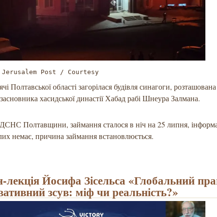
 Jerusalem Post / Courtesy
дячі Полтавської області загорілася будівля синагоги, розташована
засновника хасидської династії Хабад рабі Шнеура Залмана.
ДСНС Полтавщини, займання сталося в ніч на 25 липня, інформа
лих немає, причина займання встановлюється.
-лекція Йосифа Зісельса «Глобальний пра
вативний зсув: міф чи реальність?»