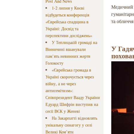
Post And News
Медичний 
1-2 липня у Києві
гуманітарн
відбудеться конференція
та обличчя
«Єврейська спадщина в
Україні: Досвід та
перспективи досліджень»
У Теплицькій громаді на
У Гадя
Вінничині вшанували
похова
пам’ять невинних жертв
Голокосту
«Єврейська громада в
Україні скорочується через
війну, а не через
антисемітизм»:
Співпрезидент Вааду України
Едуард Шифрін виступив на
сесії ВЄК у Женеві
На Закарпатті відновлять
унікальну синагогу у селі
Великі Ком’яти