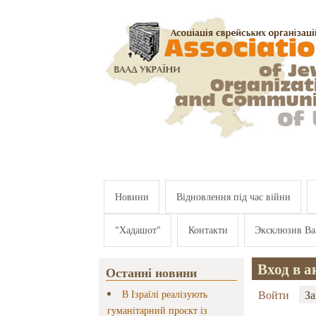
Перейти к основному содержанию
Новини
Відновлення під час війни
"Хадашот"
Контакти
Эксклюзив Ва
Вход в а
Останні новини
Главные 
В Ізраїлі реалізують
Войти
За
гуманітарний проєкт із