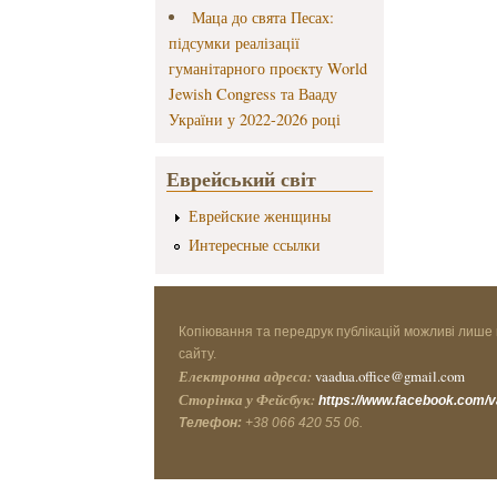
Маца до свята Песах:
підсумки реалізації
гуманітарного проєкту World
Jewish Congress та Вааду
України у 2022-2026 році
Еврейський світ
Еврейские женщины
Интересные ссылки
Копіювання та передрук публікацій можливі лише 
сайту.
Електронна адреса:
vaadua.office@gmail.com
Сторінка у Фейсбук:
https://www.facebook.com/
Телефон:
+38 066 420 55 06.