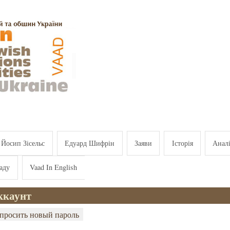
Йосип Зісельс
Едуард Шифрін
Заяви
Історія
Анал
аду
Vaad In English
ккаунт
вкладки
(активная вкладка)
просить новый пароль