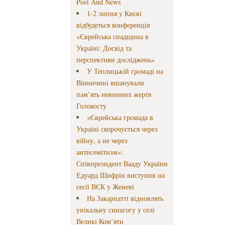
Post And News
1-2 липня у Києві
відбудеться конференція
«Єврейська спадщина в
Україні: Досвід та
перспективи досліджень»
У Теплицькій громаді на
Вінничині вшанували
пам’ять невинних жертв
Голокосту
«Єврейська громада в
Україні скорочується через
війну, а не через
антисемітизм»:
Співпрезидент Вааду України
Едуард Шифрін виступив на
сесії ВЄК у Женеві
На Закарпатті відновлять
унікальну синагогу у селі
Великі Ком’яти