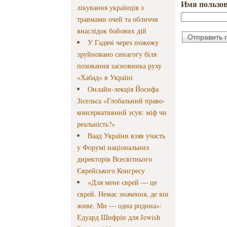
Имя пользов
лікування українців з
травмами очей та обличчя
внаслідок бойових дій
У Гадячі через пожежу
зруйновано синагогу біля
поховання засновника руху
«Хабад» в Україні
Онлайн-лекція Йосифа
Зісельса «Глобальний право-
консервативний зсув: міф чи
реальність?»
Ваад України взяв участь
у Форумі національних
директорів Всесвітнього
Єврейського Конгресу
«Для мене єврей — це
єврей. Немає значення, де він
живе. Ми — одна родина»:
Едуард Шифрін для Jewish