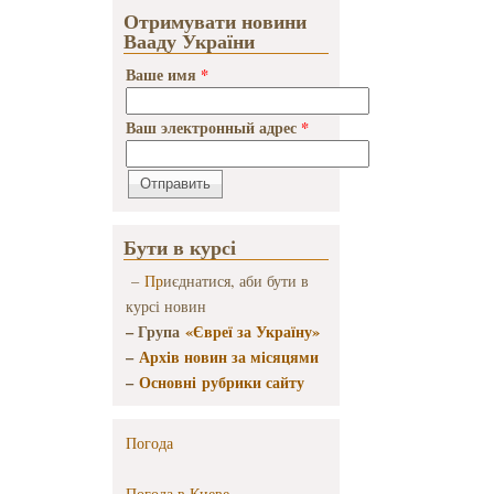
Отримувати новини
Вааду України
Ваше имя
*
Ваш электронный адрес
*
Бути в курсі
–
Пр
иєднатися, аби бути в
курсі новин
– Група
«Євреї за Україну»
–
Архів новин за місяцями
–
Основні рубрики сайту
Погода
Погода в
Киеве