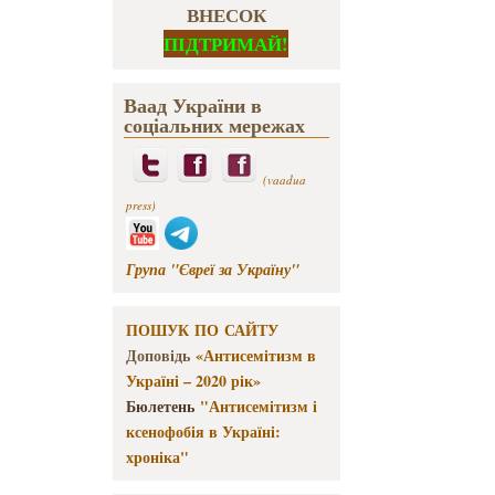
ВНЕСОК
ПІДТРИМАЙ!
Ваад України в
соціальних мережах
(vaadua
press)
Група "Євреї за Україну"
ПОШУК ПО САЙТУ
Доповідь
«Антисемітизм в
Україні – 2020 рік»
Бюлетень
"Антисемітизм і
ксенофобія в Україні:
хроніка"