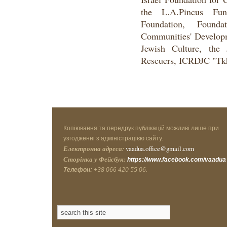
the L.A.Pincus Fu
Foundation, Found
Communities' Developm
Jewish Culture, the 
Rescuers, ICRDJC "Tkh
Копіювання та передрук публікацій можливі лише при
узгодженні з адміністрацією сайту.
Електронна адреса:
vaadua.office@gmail.com
Сторінка у Фейсбук:
https://www.facebook.com/vaadua
Телефон:
+38 066 420 55 06.