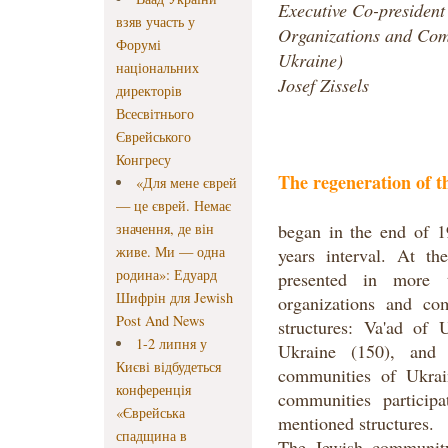
Executive Co-president
взяв участь у
Organizations and Com
Форумі
Ukraine)
національних
Josef Zissels
директорів
Всесвітнього
Єврейського
Конгресу
The regeneration of 
«Для мене єврей
— це єврей. Немає
значення, де він
began in the end of 1
живе. Ми — одна
years interval. At th
родина»: Едуард
presented in more 
Шифрін для Jewish
organizations and co
Post And News
structures: Va'ad of 
1-2 липня у
Ukraine (150), and 
Києві відбудеться
communities of Ukrai
конференція
communities participa
«Єврейська
mentioned structures.
спадщина в
The Jewish community