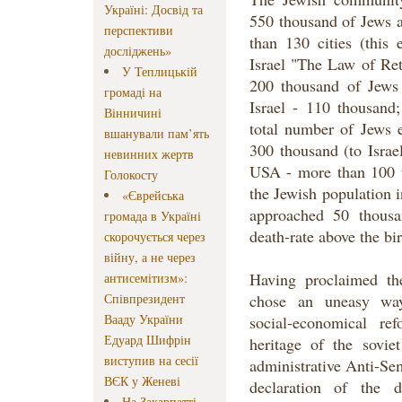
Україні: Досвід та
550 thousand of Jews 
перспективи
than 130 cities (this 
досліджень»
Israel "The Law of Retu
У Теплицькій
200 thousand of Jews
громаді на
Israel - 110 thousand
Вінничині
total number of Jews 
вшанували пам’ять
300 thousand (to Israe
невинних жертв
USA - more than 100 t
Голокосту
the Jewish population 
«Єврейська
approached 50 thousa
громада в Україні
death-rate above the bir
скорочується через
війну, а не через
Having proclaimed th
антисемітизм»:
Співпрезидент
chose an uneasy way
Вааду України
social-economical re
Едуард Шифрін
heritage of the sovie
виступив на сесії
administrative Anti-S
ВЄК у Женеві
declaration of the 
На Закарпатті