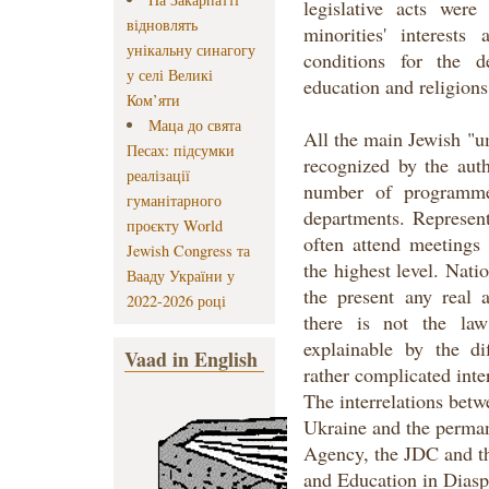
legislative acts were
відновлять
minorities' interests
унікальну синагогу
conditions for the d
у селі Великі
education and religions
Ком’яти
Маца до свята
All the main Jewish "um
Песах: підсумки
recognized by the auth
реалізації
number of programme
гуманітарного
departments. Represent
проєкту World
often attend meetings a
Jewish Congress та
the highest level. Nati
Вааду України у
the present any real 
2022-2026 році
there is not the law
explainable by the di
Vaad in English
rather complicated inter
The interrelations betw
Ukraine and the perman
Agency, the JDC and th
and Education in Diasp