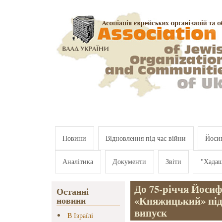
Перейти к основному содержанию
Новини
Відновлення під час війни
Йосип
Аналітика
Документи
Звіти
"Хада
До 75-річчя Йосиф
Останні
«Княжицький» під
новини
випуск
В Ізраїлі