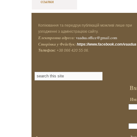
ссылки
Копіювання та передрук публікацій можливі лише при
узгодженні з адміністрацією сайту.
Електронна адреса:
vaadua.office@gmail.com
Сторінка у Фейсбук:
https://www.facebook.com/vaadua
Телефон:
+38 066 420 55 06.
Вх
Имя