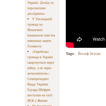
Україні: Досвід та
перспективи
досліджень»
У Теплицькій
громаді на
Вінничині
вшанували пам’ять
невинних жертв
Голокосту
«Єврейська
Tags:
Йосиф Зісельс
громада в Україні
скорочується через
війну, а не через
антисемітизм»:
Співпрезидент
Вааду України
Едуард Шифрін
виступив на сесії
ВЄК у Женеві
На Закарпатті