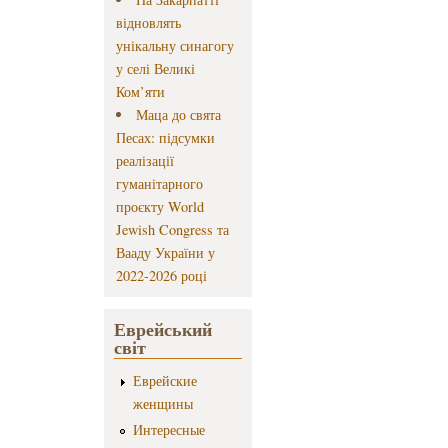
відновлять
унікальну синагогу
у селі Великі
Ком’яти
Маца до свята
Песах: підсумки
реалізації
гуманітарного
проєкту World
Jewish Congress та
Вааду України у
2022-2026 році
Еврейський
світ
Еврейские
женщины
Интересные