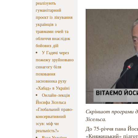
реалізують
гуманітарний
проєкт із лікування
українців з
травмами очей та
обличчя внаслідок
бойових дій
У Гадячі через
пожежу зруйновано
синагогу біля
поховання
засновника руху
«Хабад» в Україні
Онлайн-лекція
Йосифа Зісельса
«Глобальний право-
Скріншот програми д
консервативний
Зісельса.
зсув: міф чи
До 75-річчя пана Йос
реальність?»
«Княжицький» підгот
Ваад України