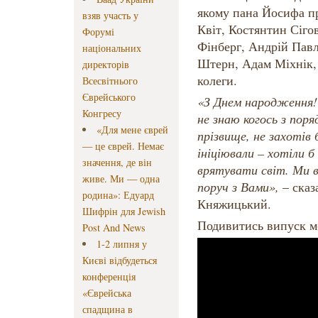
якому пана Йосифа пр
взяв участь у
Квіт, Костянтин Сіго
Форумі
Фінберг, Андрій Пав
національних
Штерн, Адам Міхнік, 
директорів
колеги.
Всесвітнього
Єврейського
«З Днем народження!
Конгресу
не знаю когось з пор
«Для мене єврей
прізвище, не захотів
— це єврей. Немає
ініціювали – хотіли 
значення, де він
врятувати світ. Ми в
живе. Ми — одна
поруч з Вами»,
– сказ
родина»: Едуард
Княжицький.
Шифрін для Jewish
Подивитись випуск м
Post And News
1-2 липня у
Києві відбудеться
конференція
«Єврейська
спадщина в