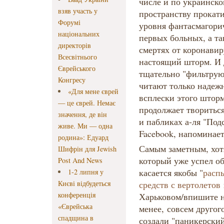
числе и по украинск
взяв участь у
пространству прокат
Форумі
уровня фантасмагори
національних
первых больных, а т
директорів
смертях от коронавир
Всесвітнього
настоящий шторм. И 
Єврейського
тщательно "фильтруют
Конгресу
читают только надеж
«Для мене єврей
всплески этого шторма
— це єврей. Немає
продолжает твориться
значення, де він
и пабликах а-ля "Под
живе. Ми — одна
Facebook, напоминае
родина»: Едуард
Самым заметным, хот
Шифрін для Jewish
который уже успел о
Post And News
касается якобы "
расп
1-2 липня у
Києві відбудеться
средств с вертолетов
конференція
Харьковом/впишите н
«Єврейська
менее, совсем другог
спадщина в
создали "паникерский