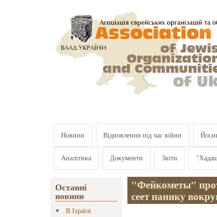
Перейти к основному содержанию
Новини
Відновлення під час війни
Йосип
Аналітика
Документи
Звіти
"Хада
"Фейкометы" прот
Останні
сеет панику вокру
новини
В Ізраїлі