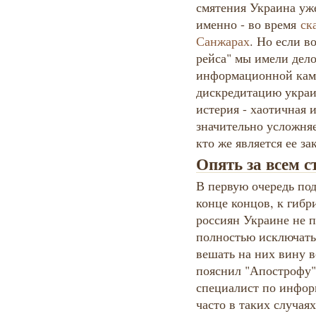
смятения Украина уже
именно - во время
ск
Санжарах
. Но если в
рейса" мы имели дел
информационной кам
дискредитацию украи
истерия - хаотичная 
значительно усложняе
кто же является ее за
Опять за всем с
В первую очередь по
конце концов, к гибр
россиян Украине не п
полностью исключать
вешать на них вину вс
пояснил "Апострофу"
специалист по инфор
часто в таких случая