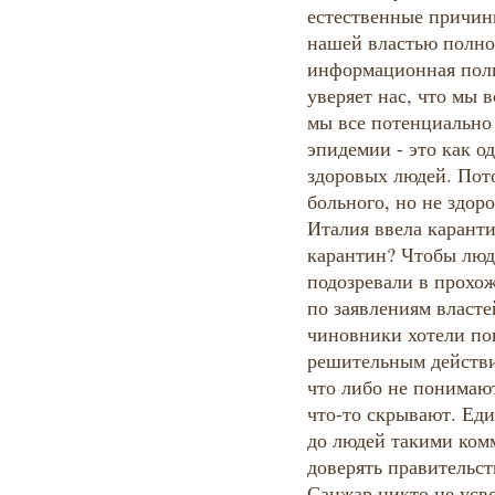
естественные причины
нашей властью полно
информационная поли
уверяет нас, что мы в
мы все потенциально 
эпидемии - это как о
здоровых людей. Пот
больного, но не здор
Италия ввела каранти
карантин? Чтобы люд
подозревали в прохож
по заявлениям власте
чиновники хотели пок
решительным действи
что либо не понимаю
что-то скрывают. Еди
до людей такими комм
доверять правительст
Санжар никто не усво