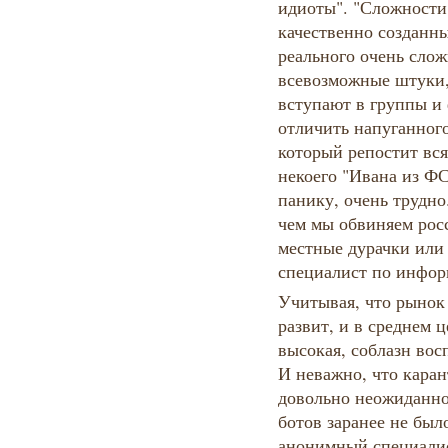
идиоты". "Сложности 
качественно созданн
реального очень слож
всевозможные штуки,
вступают в группы и
отличить напуганног
который репостит вся
некоего "Ивана из ФС
панику, очень трудно.
чем мы обвиняем росс
местные дурачки или 
специалист по инфор
Учитывая, что рынок
развит, и в среднем 
высокая, соблазн вос
И неважно, что кара
довольно неожиданно
ботов заранее не был
анонимный специалис