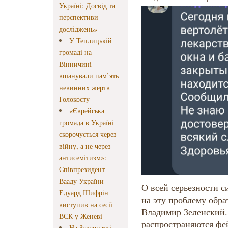
Україні: Досвід та
перспективи
досліджень»
У Теплицькій
громаді на
Вінничині
вшанували пам’ять
невинних жертв
Голокосту
«Єврейська
громада в Україні
скорочується через
війну, а не через
антисемітизм»:
Співпрезидент
Вааду України
О всей серьезности с
Едуард Шифрін
на эту проблему обр
виступив на сесії
Владимир Зеленский.
ВЄК у Женеві
распространяются фе
На Закарпатті