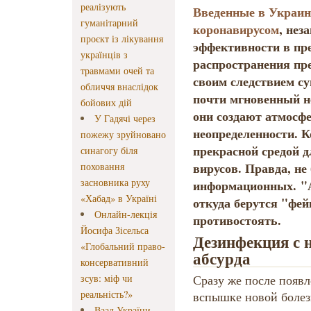
реалізують
Введенные в Украине
гуманітарний
коронавирусом
, нез
проєкт із лікування
эффективности в пр
українців з
распространения пр
травмами очей та
своим следствием су
обличчя внаслідок
почти мгновенный н
бойових дій
они создают атмосфе
У Гадячі через
неопределенности. К
пожежу зруйновано
прекрасной средой 
синагогу біля
вирусов. Правда, не
поховання
засновника руху
информационных. "А
«Хабад» в Україні
откуда берутся "фей
Онлайн-лекція
противостоять.
Йосифа Зісельса
Дезинфекция с 
«Глобальний право-
абсурда
консервативний
зсув: міф чи
Сразу же после появл
реальність?»
вспышке новой болез
Ваад України