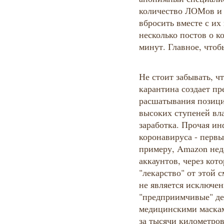
количество ЛОМов и 
вбросить вместе с и
несколько постов о к
минут. Главное, чтоб
Не стоит забывать, ч
карантина создает пр
расшатывания позиций
высоких ступеней вла
заработка. Прочая ин
коронавируса - первы
примеру, Amazon нед
аккаунтов, через кот
"лекарство" от этой 
не является исключен
"предприимчивые" де
медицинскими маскам
за тысячи километров