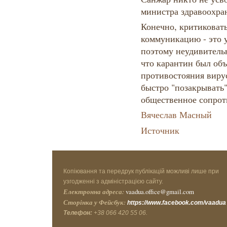
министра здравоохра
Конечно, критиковать
коммуникацию - это у
поэтому неудивительн
что карантин был объ
противостояния виру
быстро "позакрывать
общественное сопрот
Вячеслав Масный
Источник
Копіювання та передрук публікацій можливі лише при
узгодженні з адміністрацією сайту.
Електронна адреса:
vaadua.office@gmail.com
Сторінка у Фейсбук:
https://www.facebook.com/vaadua
Телефон:
+38 066 420 55 06.