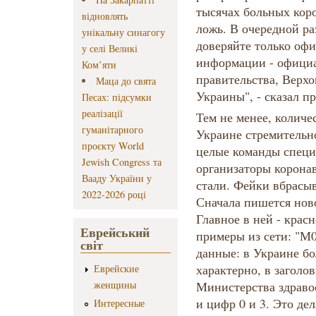
тысячах больных коро
відновлять
ложь. В очередной ра
унікальну синагогу
доверяйте только оф
у селі Великі
информации - офици
Ком’яти
правительства, Верх
Маца до свята
Украины", - сказал пр
Песах: підсумки
реалізації
Тем не менее, количе
гуманітарного
Украине стремительно
проєкту World
целые команды специ
Jewish Congress та
организаторы корона
Вааду України у
стали. Фейки вбрасыв
2022-2026 році
Сначала пишется ново
Главное в ней - крас
Еврейський
примеры из сети: "М
світ
данные: в Украине бо
характерно, в заголо
Еврейские
женщины
Министерства здраво
и цифр 0 и 3. Это дел
Интересные