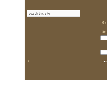
Вх
Имя
Зап