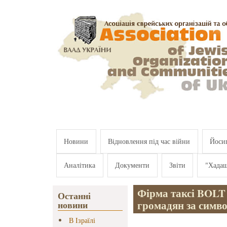
Перейти к основному содержанию
Новини
Відновлення під час війни
Йосип
Аналітика
Документи
Звіти
"Хада
Фірма таксі BOLT
Останні
громадян за симво
новини
В Ізраїлі