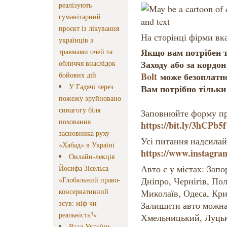
реалізують
гуманітарний
проєкт із лікування
На сторінці фірми вк
українців з
Якщо вам потрібен т
травмами очей та
Заходу або за кордо
обличчя внаслідок
бойових дій
Bolt
може безоплатно
У Гадячі через
Вам потрібно тільки
пожежу зруйновано
синагогу біля
Заповнюйте форму пр
поховання
https://bit.ly/3hCPb5f
засновника руху
Усі питання надсилайт
«Хабад» в Україні
https://www.instagra
Онлайн-лекція
Авто є у містах: Зап
Йосифа Зісельса
«Глобальний право-
Дніпро, Чернігів, По
консервативний
Миколаїв, Одеса, Кри
зсув: міф чи
Залишити авто можна 
реальність?»
Хмельницький, Луцьк,
Ваад України