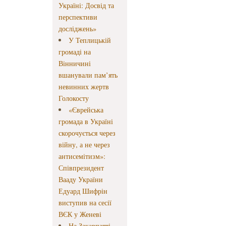
Україні: Досвід та
перспективи
досліджень»
У Теплицькій
громаді на
Вінничині
вшанували пам’ять
невинних жертв
Голокосту
«Єврейська
громада в Україні
скорочується через
війну, а не через
антисемітизм»:
Співпрезидент
Вааду України
Едуард Шифрін
виступив на сесії
ВЄК у Женеві
На Закарпатті