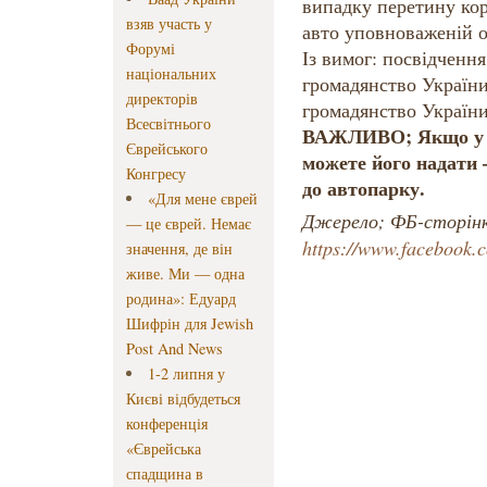
випадку перетину кор
взяв участь у
авто уповноваженій о
Форумі
Із вимог: посвідчення 
національних
громадянство України
директорів
громадянство України
Всесвітнього
ВАЖЛИВО; Якщо у в
Єврейського
можете його надати 
Конгресу
до автопарку.
«Для мене єврей
Джерело; ФБ-сторінк
— це єврей. Немає
https://www.facebook.
значення, де він
живе. Ми — одна
родина»: Едуард
Шифрін для Jewish
Post And News
1-2 липня у
Києві відбудеться
конференція
«Єврейська
спадщина в