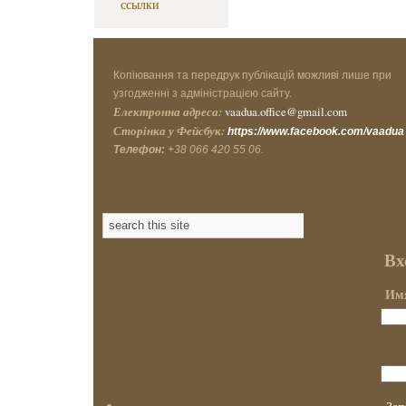
ссылки
Копіювання та передрук публікацій можливі лише при
узгодженні з адміністрацією сайту.
Електронна адреса:
vaadua.office@gmail.com
Сторінка у Фейсбук:
https://www.facebook.com/vaadua
Телефон:
+38 066 420 55 06.
Вх
Имя