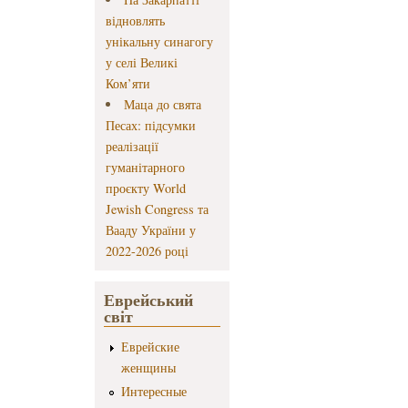
відновлять
унікальну синагогу
у селі Великі
Ком’яти
Маца до свята
Песах: підсумки
реалізації
гуманітарного
проєкту World
Jewish Congress та
Вааду України у
2022-2026 році
Еврейський
світ
Еврейские
женщины
Интересные