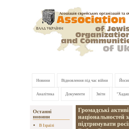
Перейти к основному содержанию
Новини
Відновлення під час війни
Йосип
Аналітика
Документи
Звіти
"Хада
Громадські активі
Останні
національностей 
новини
підтримувати рос
В Ізраїлі