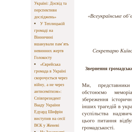
Україні: Досвід та
перспективи
«Всеукраїнське об
досліджень»
У Теплицькій
громаді на
Вінничині
вшанували пам’ять
Секретарю Київсь
невинних жертв
Голокосту
«Єврейська
Звернення громадсько
громада в Україні
скорочується через
Ми, представники 
війну, а не через
антисемітизм»:
обстоюємо мемор
Співпрезидент
збереження історичн
Вааду України
інших трагедій в укра
Едуард Шифрін
суспільства надзвич
виступив на сесії
цього питання відбу
ВЄК у Женеві
громадськості.
На Закарпатті