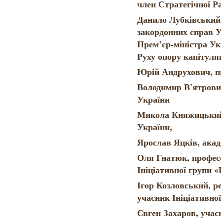
член Стратегічної Р
Данило Лубківський,
закордонних справ 
Прем’єр-міністра Ук
Руху опору капітуляц
Юрій Андрухович, п
Володимир В'ятрович
України
Микола Княжицький,
України,
Ярослав Яцків, ака
Оля Гнатюк, профес
Ініціативної групи 
Ігор Козловський, ре
учасник Ініціативно
Євген Захаров, учас