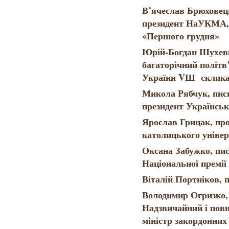
В’ячеслав Брюховець
президент НаУКМА, 
«Першого грудня»
Юрій-Богдан Шухеви
багаторічний політв
України VШ склик
Микола Рябчук, пись
президент Українсь
Ярослав Грицак, пр
католицького універ
Оксана Забужко, пи
Національної премії
Віталій Портніков, 
Володимир Огризко, 
Надзвичайний і пов
міністр закордонних 