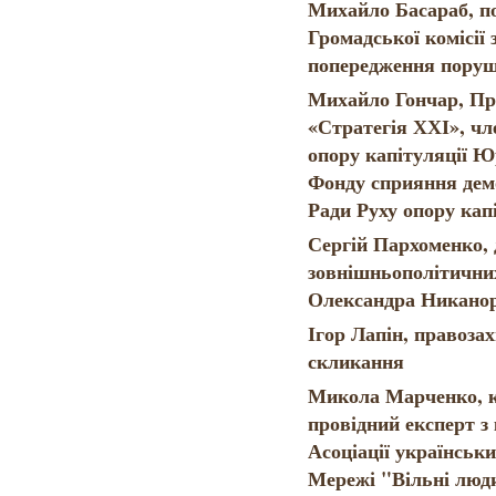
Михайло Басараб, по
Громадської комісії 
попередження поруш
Михайло Гончар, Пр
«Стратегія ХХІ», чл
опору капітуляції Ю
Фонду сприяння демо
Ради Руху опору кап
Сергій Пархоменко,
зовнішньополітични
Олександра Никано
Ігор Лапін, правоза
скликання
Микола Марченко, к
провідний експерт з
Асоціації українськ
Мережі "Вільні люди