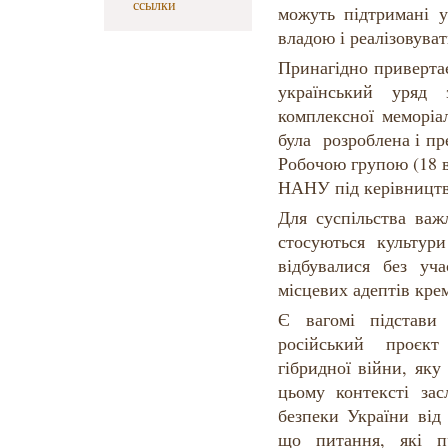
ссылки
можуть підтримані у
владою і реалізовуват
Принагідно приверта
український уряд 
комплексної меморіа
була розроблена і пр
Робочою групою (18 в
НАНУ під керівництв
Для суспільства важ
стосуються культури
відбувалися без уч
місцевих адептів кре
Є вагомі підстави
російський проєк
гібридної війни, як
цьому контексті за
безпеки України від 
що питання, які 