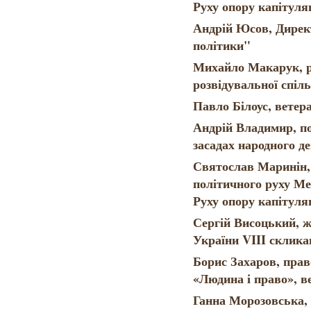
Руху опору капітуляц
Андрій Юсов, Дирек
політики"
Михайло Макарук, р
розвідувальної спіл
Павло Білоус, ветер
Андрій Владимир, п
засадах народного 
Святослав Маринін,
політичного руху Ме
Руху опору капітуляц
Сергій Висоцький, ж
України VIII склика
Борис Захаров, пра
«Людина і право», в
Ганна Морозовська, 