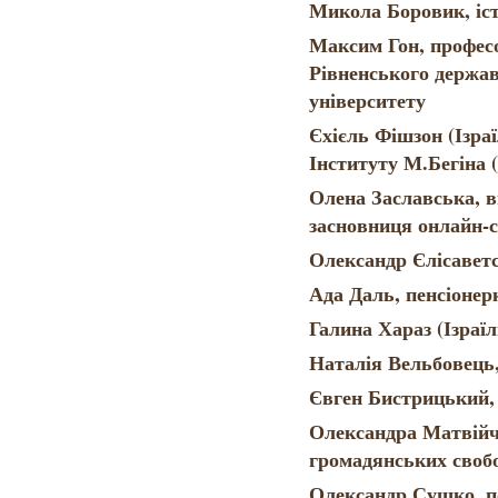
Микола Боровик, іс
Максим Гон, професо
Рівненського держав
університету
Єхієль Фішзон (Ізраї
Інституту М.Бегіна 
Олена Заславська, 
засновниця онлайн-с
Олександр Єлісавет
Ада Даль, пенсіонер
Галина Хараз (Ізраї
Наталія Вельбовець
Євген Бистрицький,
Олександра Матвійч
громадянських своб
Олександр Сушко, п