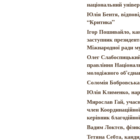
національний уніве
Юлія Бентя, відпові
“Критика”
Ігор Пошивайло, кан
заступник президе
Міжнародної ради му
Олег Слабоспицький,
правління Націонал
молодіжного об'єдна
Соломія Бобровська,
Юлія Клименко, нар
Мирослав Гай, учасн
член Координаційної 
керівник благодійної
Вадим Локтєв, фізи
Тетяна Себта, кандид