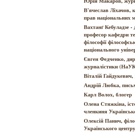
Юрій Макаров, журн
В'ячеслав Ліхачов, 
прав національних 
Вахтанґ Кебуладзе -
професор кафедри те
філософії філософсь
національного уніве
Євген Федченко, ди
журналістики (НаУ
Віталій Гайдукевич,
Андрій Любка, пись
Карл Волох, блогер
Олена Стяжкіна, іс
членкиня Українськ
Олексій Панич, філо
Українського центр