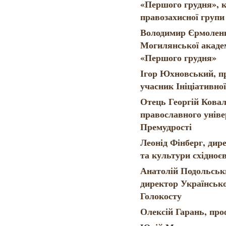
«Першого грудня», к
правозахисної групи
Володимир Єрмоленк
Могилянської академ
«Першого грудня»
Ігор Юхновський, п
учасник Ініціативно
Отець Георгій Ковал
православного уніве
Премудрості
Леонід Фінберг, дир
та культури східноє
Анатолій Подольськи
директор Українсько
Голокосту
Олексій Гарань, п