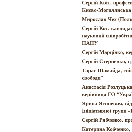
Сергій Квіт, профес
Києво-Могилянська 
Мирослав Чех (Поль
Сергій Кот, кандида
науковий співробітни
НАНУ
Сергій Марцінко, 
Сергій Стерненко, г
Тарас Шамайда, спі
свободи"
Анастасія Розлуцька
керівниця ГО “Украї
Ярина Ясиневич, від
Ініціативної групи 
Сергій Рябченко, пр
Катерина Кобченко, 