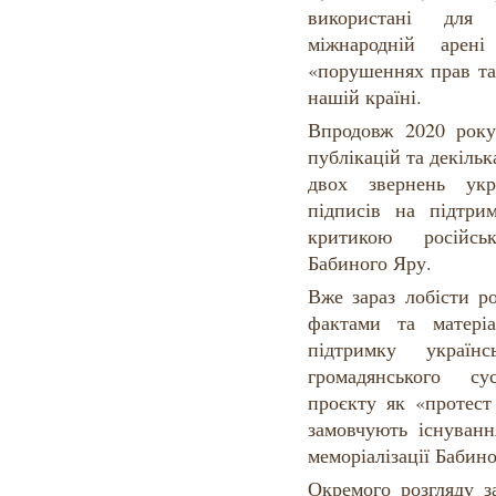
використані для
міжнародній арен
«порушеннях прав та
нашій країні.
Впродовж 2020 року
публікацій та декіль
двох звернень укр
підписів на підтри
критикою російськ
Бабиного Яру.
Вже зараз лобісти р
фактами та матері
підтримку україн
громадянського су
проєкту як «протест
замовчують існуванн
меморіалізації Бабин
Окремого розгляду з