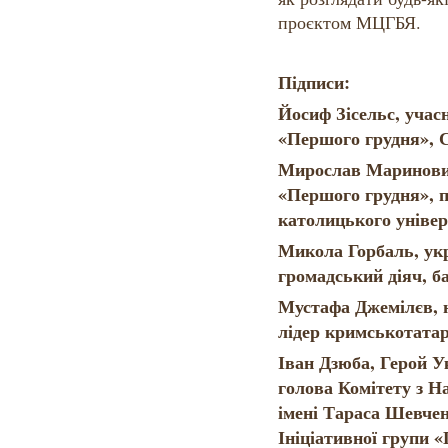
проєктом МЦГБЯ.
Підписи:
Йосиф Зісельс, учас
«Першого грудня», С
Мирослав Маринович
«Першого грудня», 
католицького універ
Микола Горбаль, укр
громадський діяч, б
Мустафа Джемілєв, н
лідер кримськотатар
Іван Дзюба, Герой У
голова Комітету з Н
імені Тараса Шевчен
Ініціативної групи 