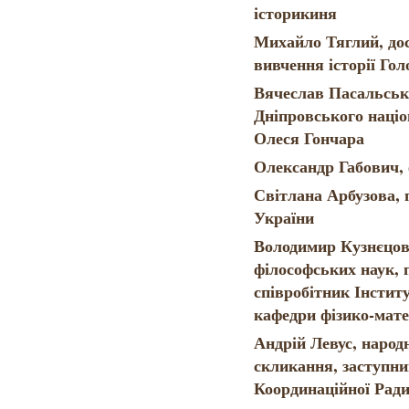
історикиня
Михайло Тяглий, дос
вивчення історії Гол
Вячеслав Пасальськи
Дніпровського націо
Олеся Гончара
Олександр Габович, 
Світлана Арбузова,
України
Володимир Кузнєцов,
філософських наук, 
співробітник Інститу
кафедри фізико-ма
Андрій Левус, народ
скликання, заступни
Координаційної Ради