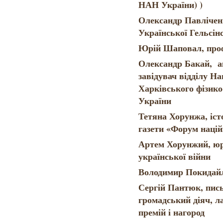
НАН України) )
Олександр Павлічен
Української Гельсін
Юрій Шаповал, проф
Олександр Бакай, а
завідувач відділу Н
Харківського фізик
України
Тетяна Хорунжа, іст
газети «Форум націй
Артем Хорунжий, юри
української війни
Володимир Покидайл
Сергій Пантюк, пись
громадський діяч, л
премій і нагород