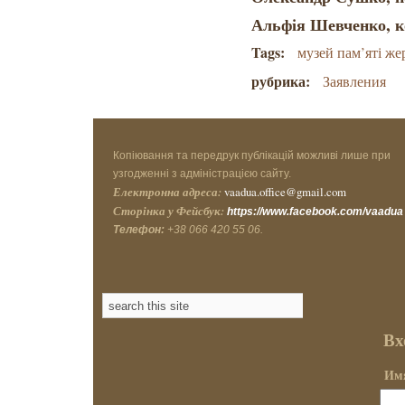
Альфія Шевченко, 
Tags:
музей пам’яті ж
рубрика:
Заявления
Копіювання та передрук публікацій можливі лише при
узгодженні з адміністрацією сайту.
Електронна адреса:
vaadua.office@gmail.com
Сторінка у Фейсбук:
https://www.facebook.com/vaadua
Телефон:
+38 066 420 55 06.
Вх
Имя