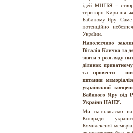
ідей МЦГБЯ – створ
території Кирилівсь
Бабиному Яру. Саме 
потенційно небезп
України.
Наполегливо закли
Віталія Кличка та д
зняти з розгляду пи
ділянок приватном
та провести шир
питання меморіаліз
української концепц
Бабиного Яру від Ро
України НАНУ.
Ми наполягаємо на 
Київради україн
Комплексної меморіа
як розглядати будь-як