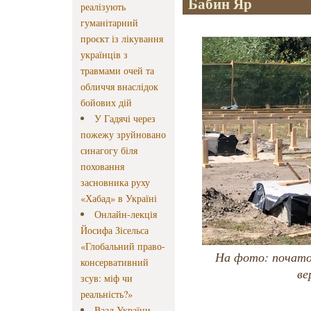
Бабин Яр
реалізують
гуманітарний
проєкт із лікування
українців з
травмами очей та
обличчя внаслідок
бойових дій
У Гадячі через
пожежу зруйновано
синагогу біля
поховання
засновника руху
«Хабад» в Україні
Онлайн-лекція
Йосифа Зісельса
«Глобальний право-
На фото: початок
консервативний
ве
зсув: міф чи
реальність?»
Ваад України