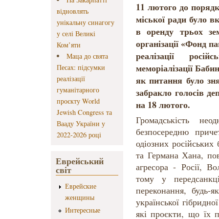
11 лютого до порядк
відновлять
міської ради було в
унікальну синагогу
в оренду трьох зе
у селі Великі
організації «Фонд п
Ком’яти
реалізації росій
Маца до свята
меморіалізації Баби
Песах: підсумки
реалізації
як питання було зня
гуманітарного
забракло голосів де
проєкту World
на 18 лютого.
Jewish Congress та
Громадськість нео
Вааду України у
безпосередню приче
2022-2026 році
одіозних російських б
та Германа Хана, по
Еврейський
агресора - Росії, В
світ
тому у передсанк
Еврейские
переконання, будь-я
женщины
української гібридної
Интересные
які проєкти, що їх 