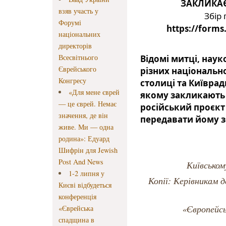
ЗАКЛИКА
взяв участь у
Форумі
https://forms
національних
директорів
Всесвітнього
Відомі митці, наук
Єврейського
різних національн
Конгресу
столиці та Київрад
«Для мене єврей
якому закликають 
— це єврей. Немає
російський проєкт 
значення, де він
передавати йому з
живе. Ми — одна
родина»: Едуард
Шифрін для Jewish
Post And News
Київськом
1-2 липня у
Копії: Керівникам д
Києві відбудеться
конференція
«Європейсь
«Єврейська
спадщина в