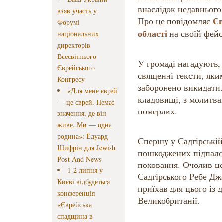
внаслідок недавнього 
взяв участь у
Єв
Про це повідомляє
Форумі
області
на своїй фейс
національних
директорів
Всесвітнього
У громаді нагадують,
Єврейського
священні тексти, яки
Конгресу
заборонено викидати.
«Для мене єврей
кладовищі, з молитва
— це єврей. Немає
померлих.
значення, де він
живе. Ми — одна
родина»: Едуард
Спершу у Садгірській
Шифрін для Jewish
пошкоджених підпало
Post And News
поховання. Очолив ц
1-2 липня у
Садгірського Ребе Дж
Києві відбудеться
приїхав для цього із 
конференція
Великобританії.
«Єврейська
спадщина в