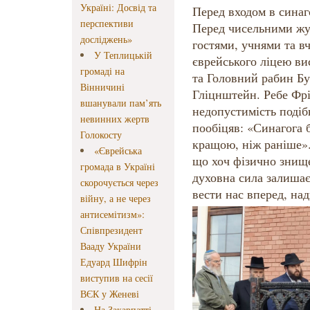
Україні: Досвід та
Перед входом в синаг
перспективи
Перед чисельними жу
досліджень»
гостями, учнями та в
У Теплицькій
єврейського ліцею в
громаді на
та Головний рабин Б
Вінничині
Гліцнштейн. Ребе Фрі
вшанували пам’ять
недопустимість подіб
невинних жертв
пообіцяв: «Синагога 
Голокосту
кращою, ніж раніше»
«Єврейська
що хоч фізично знище
громада в Україні
духовна сила залишає
скорочується через
вести нас вперед, на
війну, а не через
антисемітизм»:
Співпрезидент
Вааду України
Едуард Шифрін
виступив на сесії
ВЄК у Женеві
На Закарпатті