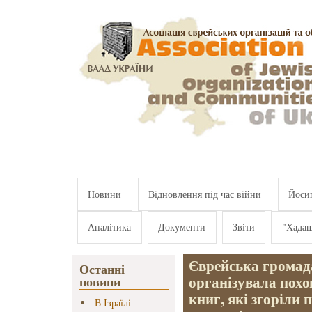
Перейти к основному содержанию
Новини
Відновлення під час війни
Йосип
Аналітика
Документи
Звіти
"Хада
Єврейська громада
Останні
організувала пох
новини
книг, які згоріли 
В Ізраїлі