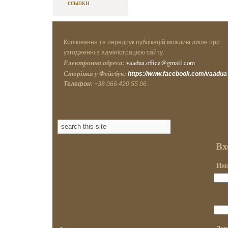
ссылки
Копіювання та передрук публікацій можливі лише при
узгодженні з адміністрацією сайту.
Електронна адреса:
vaadua.office@gmail.com
Сторінка у Фейсбук:
https://www.facebook.com/vaadua
Телефон:
+38 066 420 55 06.
Вх
Имя