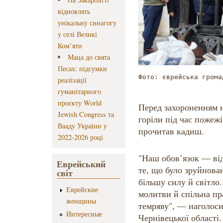
відновлять
унікальну синагогу
у селі Великі
Ком’яти
Маца до свята
Песах: підсумки
Фото: єврейська грома
реалізації
гуманітарного
проєкту World
Перед захороненням 
Jewish Congress та
горіли під час пожеж
Вааду України у
прочитав кадиш.
2022-2026 році
"Наш обов’язок — від
Еврейський
те, що було зруйнова
світ
більшу силу й світло
Еврейские
молитви й спільна пр
женщины
темряву", — наголоси
Интересные
Чернівецької області.