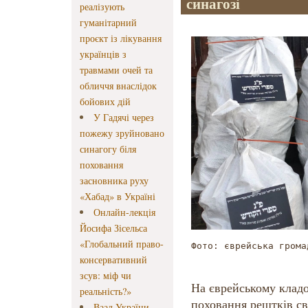
синагозі
реалізують
гуманітарний
проєкт із лікування
українців з
травмами очей та
обличчя внаслідок
бойових дій
У Гадячі через
пожежу зруйновано
синагогу біля
поховання
засновника руху
«Хабад» в Україні
Онлайн-лекція
Йосифа Зісельса
«Глобальний право-
Фото: єврейська грома
консервативний
зсув: міф чи
На єврейському кладо
реальність?»
поховання рештків св
Ваад України