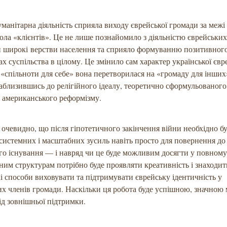
манітарна діяльність сприяла виходу єврейської громади за межі
ола «клієнтів». Це не лише познайомило з діяльністю єврейськи
й широкі верстви населення та сприяло формуванню позитивног
чах суспільства в цілому. Це змінило сам характер української євр
 «спільноти для себе» вона перетворилася на «громаду для інших
аблизившись до релігійного ідеалу, теоретично сформульованого
 американського реформізму.
очевидно, що після гіпотетичного закінчення війни необхідно б
системних і масштабних зусиль навіть просто для повернення д
о існування — і навряд чи це буде можливим досягти у повному 
ним структурам потрібно буде проявляти креативність і знаходи
і способи виховувати та підтримувати єврейську ідентичність у
х членів громади. Наскільки ця робота буде успішною, значною
ід зовнішньої підтримки.