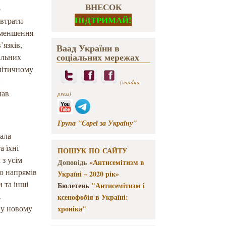
ВНЕСОК
о
ПІДТРИМАЙ!
 втрати
 зменшення
’язків,
Ваад України в
соціальних мережах
гальних
алітичному
й
(vaadua
лав
press)
Група "Євреї за Україну"
ала
а їхні
ПОШУК ПО САЙТУ
 з усім
Доповідь
«Антисемітизм в
то напрямів
Україні – 2020 рік»
и та інші
Бюлетень
"Антисемітизм і
.
ксенофобія в Україні:
 у новому
хроніка"