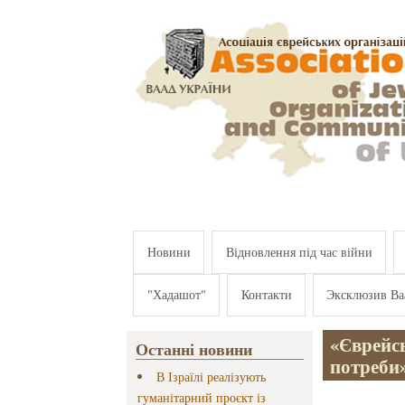
Перейти к основному содержанию
Новини
Відновлення під час війни
"Хадашот"
Контакти
Эксклюзив Ва
«Єврейсь
Останні новини
потреби»
В Ізраїлі реалізують
гуманітарний проєкт із