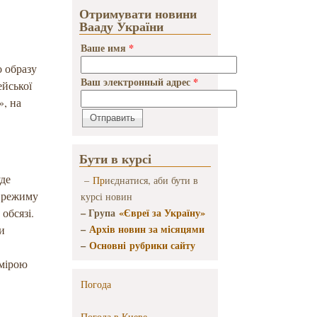
Отримувати новини
Вааду України
Ваше имя
*
х
о образу
Ваш электронный адрес
*
ейської
», на
Бути в курсі
уде
–
Пр
иєднатися, аби бути в
о режиму
курсі новин
обсязі.
– Група
«Євреї за Україну»
–
Архів новин за місяцями
ти
–
Основні рубрики сайту
 мірою
Погода
Погода в
Киеве