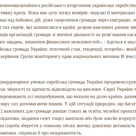
повномасштабного російського вторгнення українське єврейств
тяжку кризу. Вона має цілу низку вимірів: людські й матеріальні
ньо від бойових дій, різке скорочення громади через еміграцію,
і тих євреїв, які залишилися в країні, розрив важливих раніше зав
ація організацій громади зі звичної діяльності на розв’язання на
их завдань, зниження фінансових можливостей», - йдеться в ан
ейська громада України: поточний стан, тенденції, потреби», яки
 керівник Групи моніторингу прав національних меншин В’ячес
траординарних умовах єврейська громада України продемонструв
пас міцності та здатність відповідати на виклики. Євреї України т
переживають усі випробування, що випали на долю країни, разом
 міру сил допомагаючи іншим. У цій ситуації природно, що бага
, 2 важливих для громади раніше (таких як освіта, музейні проєкт
ініціативи, видання газет тощо) занепали або були зовсім згорнуті
а спроба зберегти у повному обсязі звичну довоєнну активність
 навпаки, свідчила б про неадекватність.