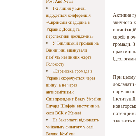
Post And News
1-2 липня у Києві
Активна гу
відбудеться конференція
звичного к
«Єврейська спадщина в
Україні: Досвід та
організаці
перспективи досліджень»
євреїв в о
У Теплицькій громаді на
громади. З
Вінничині вшанували
практиці н
пам’ять невинних жертв
ідеологами
Голокосту
«Єврейська громада в
При цьому 
Україні скорочується через
докладати 
війну, а не через
нормальног
антисемітизм»:
Інституцій
Співпрезидент Вааду України
новаторськ
Едуард Шифрін виступив на
сесії ВЄК у Женеві
потенційни
На Закарпатті відновлять
залежить в
унікальну синагогу у селі
Великі Ком’яти