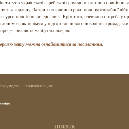
 інститутів української єврейської громади практично повністю з
ня з-за кордону. За три з половиною роки повномасштабної війн
ресурси повністю вичерпалися. Крім того, очевидна потреба у пр
 допомозі, як мінімум у підготовці нового покоління громадськи
 професіоналів та майбутніх лідерів.
версією звіту можна ознайомитися за посиланням.
при узгодженні з адміністрацією
vaadua
ПОИСК