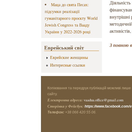
Діяльність
Маца до свята Песах:
фінансуван
підсумки реалізації
внутрішні 
гуманітарного проєкту World
методичній
Jewish Congress та Вааду
активістів,
України у 2022-2026 році
З повною 
Еврейський світ
Еврейские женщины
Интересные ссылки
Копіювання та передрук публікацій можливі лише 
сайту.
Електронна адреса:
vaadua.office@gmail.com
Сторінка у Фейсбук:
https://www.facebook.com/
Телефон:
+38 066 420 55 06.