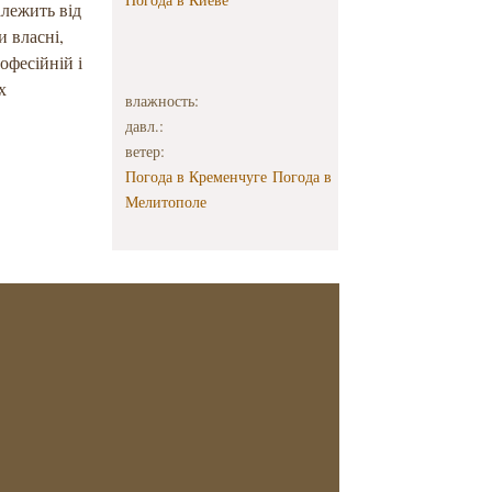
алежить від
и власні,
офесійній і
х
влажность:
давл.:
ветер:
Погода в Кременчуге
Погода в
Мелитополе