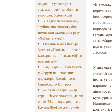
лікування українців з
«В умовах 
травмами очей та обличчя
переживає 
внаслідок бойових дій
безпосеред
У Гадячі через пожежу
мобільност
зруйновано синагогу біля
переорієнт
поховання засновника руху
гуманітарн
«Хабад» в Україні
звіті «Євр
Онлайн-лекція Йосифа
підготував
Зісельса «Глобальний право-
Ліхачов.
консервативний зсув: міф чи
реальність?»
Ваад України взяв участь
У цих екс
у Форумі національних
значний за
директорів Всесвітнього
інститути 
Єврейського Конгресу
народом, у
«Для мене єврей — це
діяльності
єврей. Немає значення, де він
культурні 
живе. Ми — одна родина»:
Наполеглив
Едуард Шифрін для Jewish
контексті,