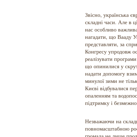
Звісно, українська єв
складні часи. Але в ц
нас особливо важлива
нагадати, що Вааду У
представляти, за спр
Конгресу упродовж ос
реалізувати програми
що опинилися у скру
надати допомогу взим
минулої зими не тіль
Києві відбувалися пе
опаленням та водопо
підтримку і безмежно 
Незважаючи на склад
повномасштабною рос
громада не лише прод