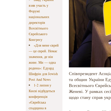
взяв участь у
Форумі
національних
директорів
Всесвітнього
Єврейського
Конгресу
«Для мене єврей
— це єврей. Немає
значення, де він
живе. Ми — одна
родина»: Едуард
Співпрезидент Асоціа
Шифрін для Jewish
та общин України Еду
Post And News
Всесвітнього Єврейсь
1-2 липня у
Женеві. У рамках сесі
Києві відбудеться
конференція
щодо стану справ укр
«Єврейська
спадщина в