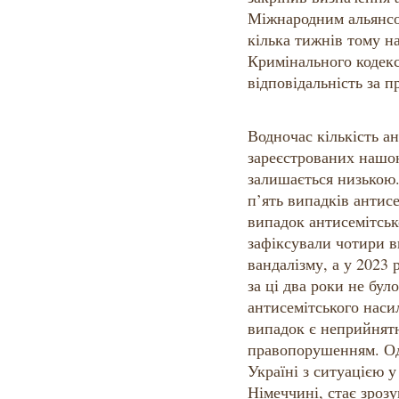
Міжнародним альянсо
кілька тижнів тому н
Кримінального кодекс
відповідальність за п
Водночас кількість а
зареєстрованих нашо
залишається низькою.
п’ять випадків антисе
випадок антисемітськ
зафіксували чотири в
вандалізму, а у 2023
за ці два роки не бу
антисемітського наси
випадок є неприйнят
правопорушенням. Од
Україні з ситуацією у
Німеччині, стає зрозу