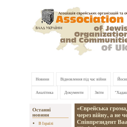
Перейти к основному содержанию
Новини
Відновлення під час війни
Йосип
Аналітика
Документи
Звіти
"Хада
«Єврейська громад
Останні
через війну, а не 
новини
Співпрезидент Ва
В Ізраїлі