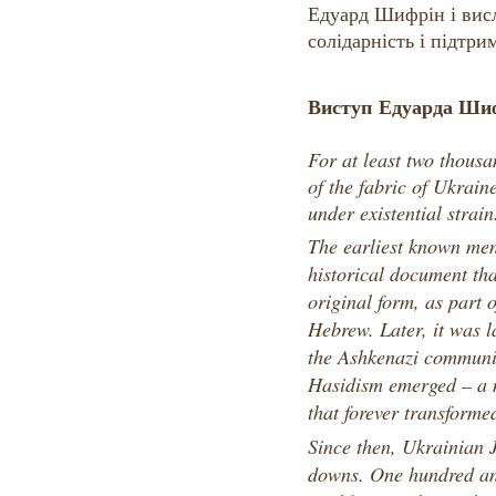
Едуард Шифрін і вис
солідарність і підтри
Виступ Едуарда Ши
For at least two thousa
of the fabric of Ukraine
under existential strain
The earliest known men
historical document tha
original form, as part 
Hebrew. Later, it was l
the Ashkenazi communit
Hasidism emerged – a m
that forever transform
Since then, Ukrainian 
downs. One hundred and 