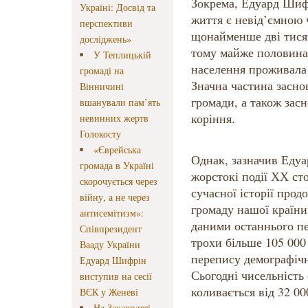
Зокрема, Едуард Шиф
Україні: Досвід та
життя є невід’ємною 
перспективи
щонайменше дві тисяч
досліджень»
тому майже половина 
У Теплицькій
населення проживала 
громаді на
Значна частина засно
Вінничині
громади, а також засн
вшанували пам’ять
коріння.
невинних жертв
Голокосту
«Єврейська
Однак, зазначив Едуа
громада в Україні
жорстокі події ХХ сто
скорочується через
сучасної історії про
війну, а не через
громаду нашої країни
антисемітизм»:
даними останнього пе
Співпрезидент
трохи більше 105 000 
Вааду України
перепису демографічн
Едуард Шифрін
Сьогодні чисельність
виступив на сесії
коливається від 32 00
ВЄК у Женеві
На Закарпатті