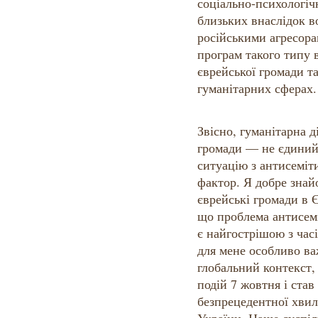
соціально-психологіч
близьких внаслідок в
російськими агресора
програм такого типу в
єврейської громади т
гуманітарних сферах.
Звісно, гуманітарна д
громади — не єдиний
ситуацію з антисеміт
фактор. Я добре знай
єврейські громади в 
що проблема антисемі
є найгострішою з часі
для мене особливо в
глобальний контекст, 
подій 7 жовтня і ста
безпрецедентної хвил