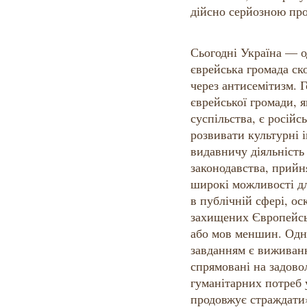
дійсно серйозною пр
Сьогодні Україна — од
єврейська громада ско
через антисемітизм. 
єврейської громади, я
суспільства, є російс
розвивати культурні і
видавничу діяльність 
законодавства, прийня
широкі можливості дл
в публічній сфері, ос
захищених Європейсь
або мов меншин. Одн
завданням є виживанн
спрямовані на задово
гуманітарних потреб у
продовжує страждати»