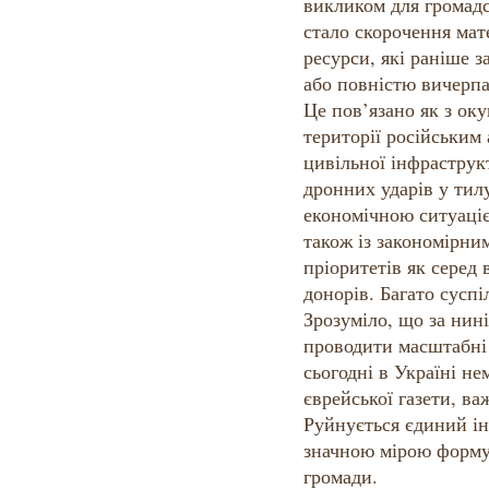
викликом для громадс
стало скорочення мат
ресурси, які раніше з
або повністю вичерпа
Це пов’язано як з ок
території російським
цивільної інфраструк
дронних ударів у тилу
економічною ситуаці
також із закономірни
пріоритетів як серед 
донорів. Багато сусп
Зрозуміло, що за ни
проводити масштабні 
сьогодні в Україні не
єврейської газети, в
Руйнується єдиний і
значною мірою форму
громади.