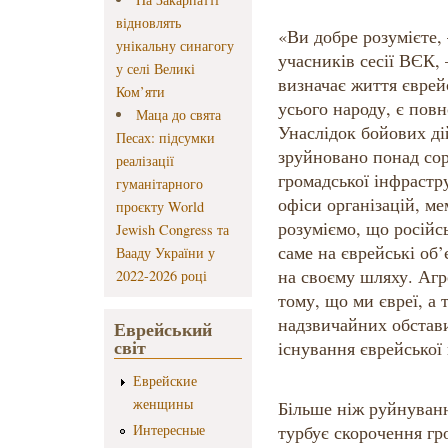
відновлять
«Ви добре розумієте,
унікальну синагогу
учасників сесії ВЄК,
у селі Великі
визначає життя єврейс
Ком’яти
усього народу, є повн
Маца до свята
Унаслідок бойових ді
Песах: підсумки
зруйновано понад сор
реалізації
громадської інфрастр
гуманітарного
офіси організацій, м
проєкту World
розуміємо, що російсь
Jewish Congress та
саме на єврейські об
Вааду України у
на своєму шляху. Агр
2022-2026 році
тому, що ми євреї, а 
надзвичайних обстав
Еврейський
світ
існування єврейської
Еврейские
женщины
Більше ніж руйнуванн
Интересные
турбує скорочення гр