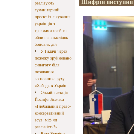
Шифрін виступив н
реалізують
гуманітарний
проєкт із лікування
українців з
травмами очей та
обличчя внаслідок
бойових дій
У Гадячі через
пожежу зруйновано
синагогу біля
поховання
засновника руху
«Хабад» в Україні
Онлайн-лекція
Йосифа Зісельса
«Глобальний право-
консервативний
зсув: міф чи
реальність?»
Ваад України