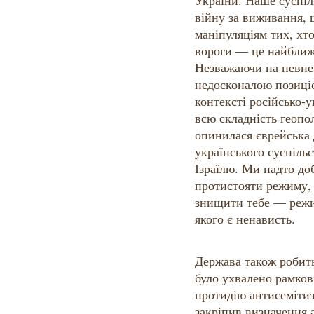
України. Наше суспіл
війну за виживання, 
маніпуляціям тих, хт
вороги — це найближч
Незважаючи на певне
недосконалою позиціє
контексті російсько-у
всю складність геопол
опинилася єврейська 
українського суспільс
Ізраїлю. Ми надто до
протистояти режиму,
знищити тебе — режи
якого є ненависть.
Держава також робить
було ухвалено рамков
протидію антисемітиз
закріпив визначення 