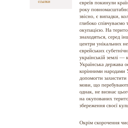
ссылки
євреїв покинули краї
року повномасштабно
звісно, є випадки, к
глибоко співчуваємо 
окупацією. На терито
знаходяться, серед ін
центри унікальних н
єврейських субетнічн
українській землі — к
Українська держава о
корінними народами У
допомогти захистити 
мови, що перебувають
однак, не визнає цьог
на окупованих терито
збереження своєї кул
Окрім скорочення чис