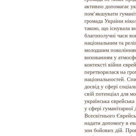
активно допомагає ук
пом’якшувати гуманіт
громада України ніко
такою, що існувала в
благополучні часи в
національним та релі
молодшим поколінням
вихованням у атмосфе
контексті війни євре
перетворилася на гро
національностей. Сп
досвід у сфері соціа
свій потенціал для мо
українська єврейська
у сфері гуманітарної 
Всесвітнього Єврейсь
надати допомогу в ева
зон бойових дій. Про