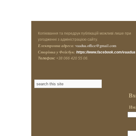
Копіювання та передрук публікацій можливі лише при
узгодженні з адміністрацією сайту.
Електронна адреса:
vaadua.office@gmail.com
Сторінка у Фейсбук:
https://www.facebook.com/vaadua
Телефон:
+38 066 420 55 06.
Вх
Имя