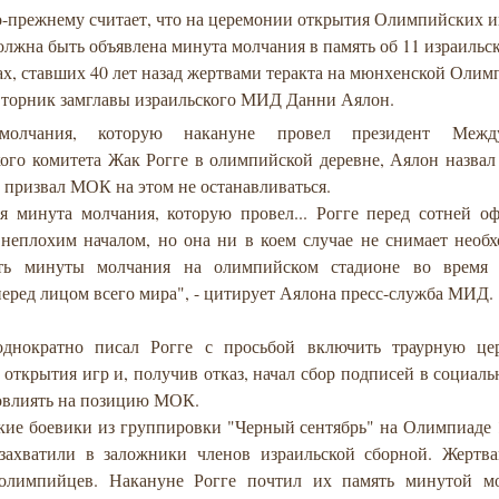
о-прежнему считает, что на церемонии открытия Олимпийских и
лжна быть объявлена минута молчания в память об 11 израильс
х, ставших 40 лет назад жертвами теракта на мюнхенской Олим
 вторник замглавы израильского МИД Данни Аялон.
олчания, которую накануне провел президент Между
ого комитета Жак Рогге в олимпийской деревне, Аялон назвал
 призвал МОК на этом не останавливаться.
я минута молчания, которую провел... Рогге перед сотней о
 неплохим началом, но она ни в коем случае не снимает необ
сть минуты молчания на олимпийском стадионе во время
еред лицом всего мира", - цитирует Аялона пресс-служба МИД.
однократно писал Рогге с просьбой включить траурную ц
открытия игр и, получив отказ, начал сбор подписей в социаль
овлиять на позицию МОК.
кие боевики из группировки "Черный сентябрь" на Олимпиаде 
ахватили в заложники членов израильской сборной. Жертва
олимпийцев. Накануне Рогге почтил их память минутой м