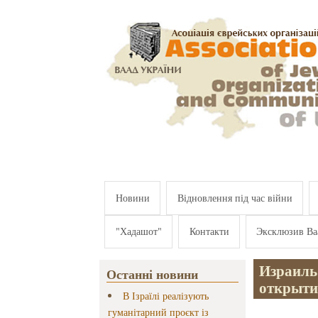
Перейти к основному содержанию
Новини
Відновлення під час війни
"Хадашот"
Контакти
Эксклюзив Ва
Израиль
Останні новини
открыти
В Ізраїлі реалізують
гуманітарний проєкт із