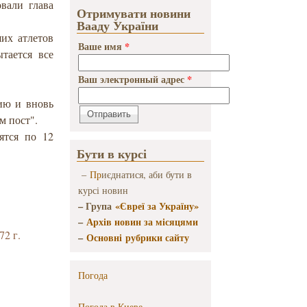
вали глава
Отримувати новини
Вааду України
ших атлетов
Ваше имя
*
тается все
Ваш электронный адрес
*
цию и вновь
м пост".
ятся по 12
Бути в курсі
–
Пр
иєднатися, аби бути в
курсі новин
– Група
«Євреї за Україну»
–
Архів новин за місяцями
72 г.
–
Основні рубрики сайту
Погода
Погода в
Киеве