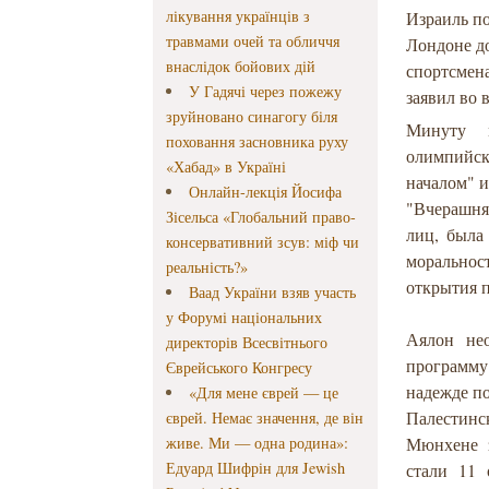
лікування українців з
Израиль п
травмами очей та обличчя
Лондоне до
внаслідок бойових дій
спортсмена
У Гадячі через пожежу
заявил во
зруйновано синагогу біля
Минуту м
поховання засновника руху
олимпийск
«Хабад» в Україні
началом" и
Онлайн-лекція Йосифа
"Вчерашня
Зісельса «Глобальний право-
лиц, была
консервативний зсув: міф чи
морально
реальність?»
открытия п
Ваад України взяв участь
у Форумі національних
Аялон не
директорів Всесвітнього
программу 
Єврейського Конгресу
надежде п
«Для мене єврей — це
Палестинс
єврей. Немає значення, де він
живе. Ми — одна родина»:
Мюнхене з
Едуард Шифрін для Jewish
стали 11 