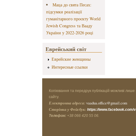
Маца до свята Песах:
підсумки реалізації
гуманітарного проєкту World
Jewish Congress та Вааду
України у 2022-2026 році
Еврейський світ
Еврейские женщины
Интересные ссылки
Копіювання та передрук публікацій можливі лише 
сайту.
Електронна адреса:
vaadua.office@gmail.com
Сторінка у Фейсбук:
https://www.facebook.com/
Телефон:
+38 066 420 55 06.