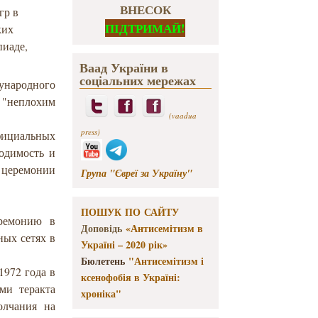
ВНЕСОК
гр в
ПІДТРИМАЙ!
ких
пиаде,
Ваад України в
соціальних мережах
народного
 "неплохим
(vaadua
press)
фициальных
ходимость и
 церемонии
Група "Євреї за Україну"
ПОШУК ПО САЙТУ
еремонию в
Доповідь
«Антисемітизм в
ных сетях в
Україні – 2020 рік»
Бюлетень
"Антисемітизм і
1972 года в
ксенофобія в Україні:
ми теракта
хроніка"
олчания на