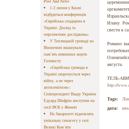
Post And News
церемонии
1-2 липня у Києві
оргкомите
відбудеться конференція
Израильск
«Єврейська спадщина в
Илану Ром
Україні: Досвід та
свести к с
перспективи досліджень»
У Теплицькій громаді на
Романо вы
Вінничині вшанували
потребова
пам’ять невинних жертв
Олимпийск
Голокосту
августа.
«Єврейська громада в
Україні скорочується через
ТЕЛЬ-АВИВ
війну, а не через
http://www.
антисемітизм»:
Співпрезидент Вааду України
Tags:
Ло
Едуард Шифрін виступив на
сесії ВЄК у Женеві
дата:
ию
На Закарпатті відновлять
унікальну синагогу у селі
Великі Ком’яти