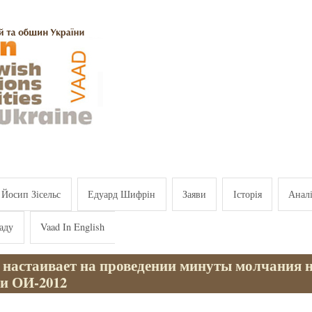
Йосип Зісельс
Едуард Шифрін
Заяви
Історія
Анал
аду
Vaad In English
 настаивает на проведении минуты молчания 
и ОИ-2012