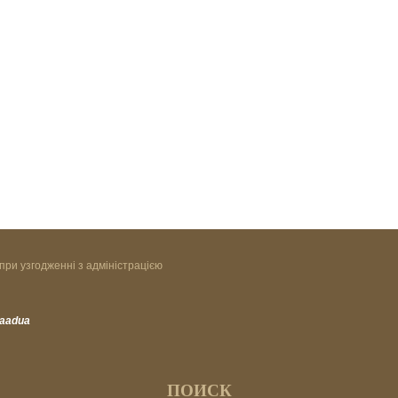
при узгодженні з адміністрацією
vaadua
ПОИСК