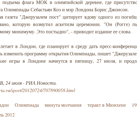
 подъема флага МОК в олимпийской деревне, где присутство
та Олимпиады Себастьян Коэ и мэр Лондона Борис Джонсон.
ая газета "Джерузалем пост" цитирует вдову одного из погиб
ано, которую возмутил аскетизм церемонии. "Он (Рогге) пы
амому минимуму. Это постыдно", - приводит издание ее слова.
летает в Лондон, где планирует в среду дать пресс-конферен
ть изменить программу открытия Олимпиады, пишет "Джерузале
ие игры в Лондоне начнутся в пятницу, 27 июля, и продл
, 24 июля - РИА Новости.
ria.ru/sport/20120724/707890058.html
ндон
Олимпиада
минута молчания
теракт в Мюнхене
19
ль 2012