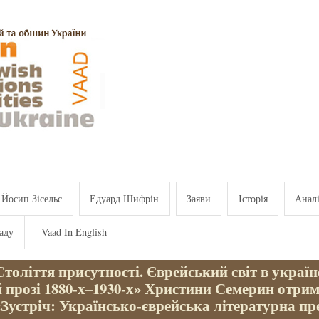
Йосип Зісельс
Едуард Шифрін
Заяви
Історія
Анал
аду
Vaad In English
толіття присутності. Єврейський світ в україн
 прозі 1880-х–1930-х» Христини Семерин отри
Зустріч: Українсько-єврейська літературна пр