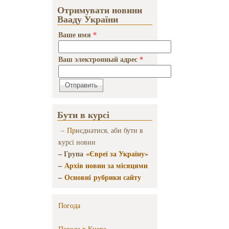
Отримувати новини
Вааду України
Ваше имя
*
Ваш электронный адрес
*
Бути в курсі
–
Пр
иєднатися, аби бути в
курсі новин
– Група
«Євреї за Україну»
–
Архів новин за місяцями
–
Основні рубрики сайту
Погода
Погода в
Киеве