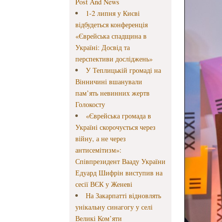
Post And News
1-2 липня у Києві
відбудеться конференція
«Єврейська спадщина в
Україні: Досвід та
перспективи досліджень»
У Теплицькій громаді на
Вінничині вшанували
пам’ять невинних жертв
Голокосту
«Єврейська громада в
Україні скорочується через
війну, а не через
антисемітизм»:
Співпрезидент Вааду України
Едуард Шифрін виступив на
сесії ВЄК у Женеві
На Закарпатті відновлять
унікальну синагогу у селі
Великі Ком’яти