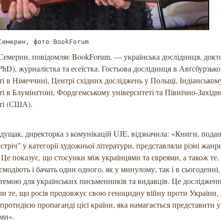
Семерин, фото BookForum
емерин, повідомляє BookForum, — українська дослідниця, докт
(PhD), журналістка та есеїстка. Гостьова дослідниця в Авґсбурзьк
ті в Німеччині, Центрі східних досліджень у Польщі, Індіанськом
ті в Блумінґтоні, Фордгемському університеті та Північно-Захід
ті (США).
дущак, директорка з комунікацій UJE, відзначила: «Книги, подан
стріч” у категорії художньої літератури, представляли різні жанр
 Це показує, що стосунки між українцями та євреями, а також те, 
ємодіють і бачать один одного, як у минулому, так і в сьогоденні,
емою для українських письменників та видавців. Це дослідженн
ри те, що росія продовжує свою геноцидну війну проти України, 
ротидією пропаганді цієї країни, яка намагається представити у
ми».