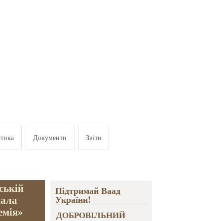
ітика
Документи
Звіти
ській
Підтримай Ваад
мала
України!
емія»
ДОБРОВІЛЬНИЙ