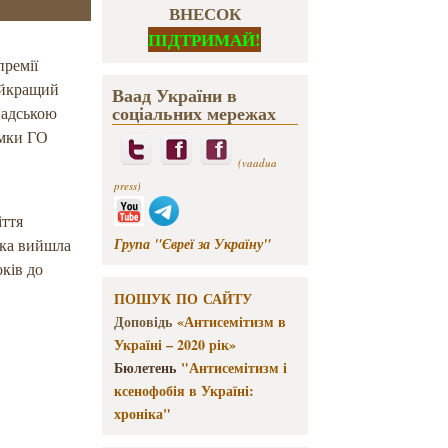
ВНЕСОК
ПІДТРИМАЙ!
премії
найкращий
Ваад України в
соціальних мережах
надською
имки ГО
(vaadua
press)
іття
Група "Євреї за Україну"
 яка вийшла
оків до
ПОШУК ПО САЙТУ
Доповідь
«Антисемітизм в
Україні – 2020 рік»
Бюлетень
"Антисемітизм і
ксенофобія в Україні:
хроніка"