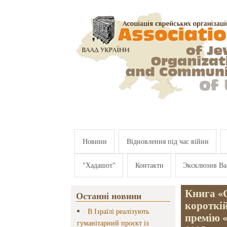
Перейти к основному содержанию
Новини
Відновлення під час війни
"Хадашот"
Контакти
Эксклюзив Ва
Книга «С
Останні новини
короткій
В Ізраїлі реалізують
премію «
гуманітарний проєкт із