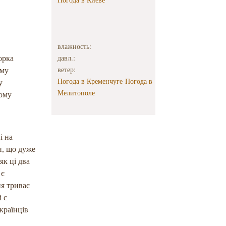
влажность:
орка
давл.:
ому
ветер:
Погода в Кременчуге
Погода в
у
Мелитополе
ному
і на
и, що дуже
як ці два
 є
я триває
і є
країнців