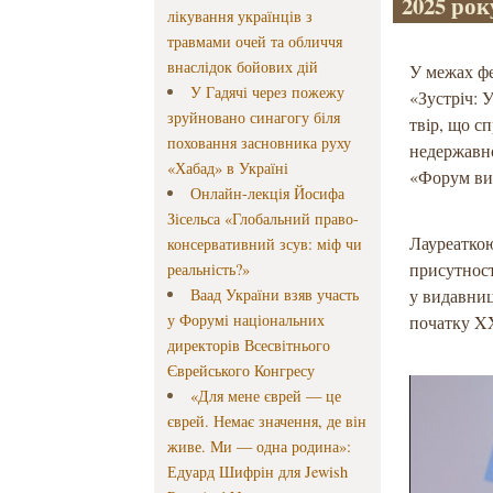
2025 рок
лікування українців з
травмами очей та обличчя
внаслідок бойових дій
У межах фе
У Гадячі через пожежу
«Зустріч: 
зруйновано синагогу біля
твір, що с
поховання засновника руху
недержавно
«Хабад» в Україні
«Форум ви
Онлайн-лекція Йосифа
Зісельса «Глобальний право-
Лауреаткою
консервативний зсув: міф чи
присутност
реальність?»
Ваад України взяв участь
у видавниц
у Форумі національних
початку XX
директорів Всесвітнього
Єврейського Конгресу
«Для мене єврей — це
єврей. Немає значення, де він
живе. Ми — одна родина»:
Едуард Шифрін для Jewish