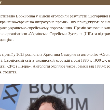
у
стивалю BookForum у Львові оголосили результати цьогорічної 
Українсько-єврейська літературна премія», яку присуджують за 
прияє українсько-єврейському порозумінню. Премія заснована ка
ю організацією «Українсько-Єврейська Зустріч» (UJE) за підтр
давців».
 премії у 2025 році стала Христина Семерин за антологію «Стол
і. Єврейський світ в українській короткій прозі 1880-х-1930-х»,
тві «Дух і Літера». Антологія охоплює часові рамки від 1880-х р
 століття.