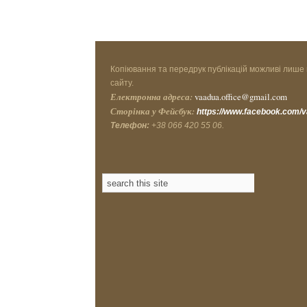
Копіювання та передрук публікацій можливі лише 
сайту.
Електронна адреса:
vaadua.office@gmail.com
Сторінка у Фейсбук:
https://www.facebook.com/
Телефон:
+38 066 420 55 06.