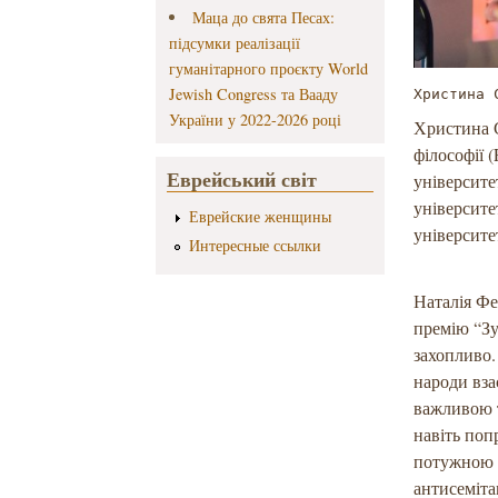
Маца до свята Песах:
підсумки реалізації
гуманітарного проєкту World
Jewish Congress та Вааду
Христина 
України у 2022-2026 році
Христина С
філософії 
Еврейський світ
університе
університе
Еврейские женщины
університе
Интересные ссылки
Наталія Фе
премію “Зу
захопливо.
народи вза
важливою т
навіть поп
потужною п
антисеміта