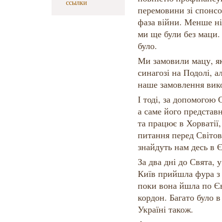
ссылки
перемовини зі спонс
фаза війни. Менше ніж
ми ще були без маци.
було.
Ми замовили мацу, як 
синагозі на Подолі, ал
наше замовлення вик
І тоді, за допомогою 
а саме його представ
та працює в Хорваті
питання перед Світов
знайдуть нам десь в 
За два дні до Свята, 
Київ прийшла фура з
поки вона йшла по Єв
кордон. Багато було в
Україні також.