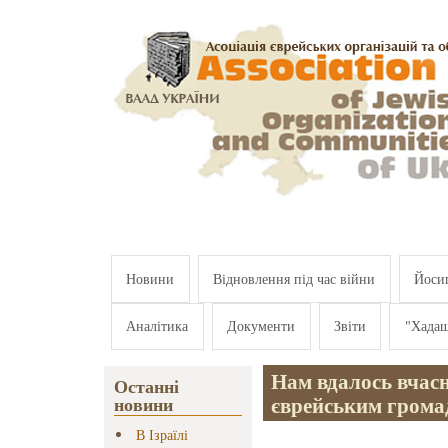
Перейти к основному содержанию
Новини
Відновлення під час війни
Йосип
Аналітика
Документи
Звіти
"Хада
Нам вдалось вчас
Останні
єврейським грома
новини
В Ізраїлі