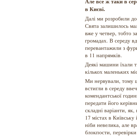
Але все ж таки в сер
в Києві.
Далі ми розробили до
Свята залишилось мал
вже у четвер, тобто з
громадах. В середу в
перевантажили з фур
в 11 напрямків.
Деякі машини їхали ті
кількох маленьких мі
Ми нервували, тому 
встигли в середу ввеч
комендантської години
передати його керівн
складні варіанти, як,
17 містах в Київську 
ніби невелика, але в
блокпости, перевірки