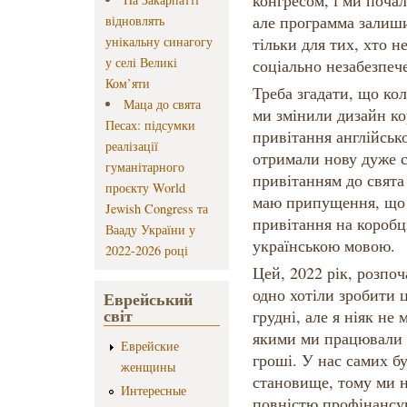
конгресом, і ми поча
але программа залиш
відновлять
унікальну синагогу
тільки для тих, хто н
у селі Великі
соціально незабезпе
Ком’яти
Треба згадати, що ко
Маца до свята
ми змінили дизайн ко
Песах: підсумки
привітання англійськ
реалізації
отримали нову дуже 
гуманітарного
привітанням до свята 
проєкту World
маю припущення, що ц
Jewish Congress та
привітання на коробц
Вааду України у
українською мовою.
2022-2026 році
Цей, 2022 рік, розпоч
одно хотіли зробити 
Еврейський
світ
грудні, але я ніяк не
якими ми працювали 
Еврейские
гроші. У нас самих б
женщины
становище, тому ми н
Интересные
повністю профінансув