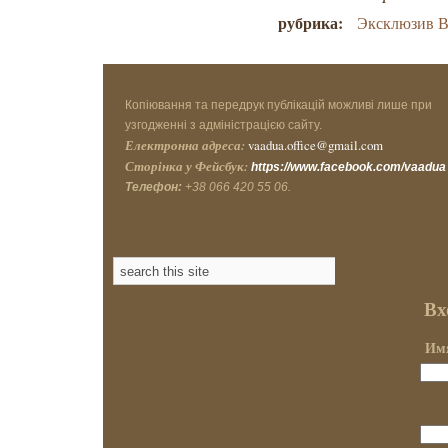
рубрика:
Эксклюзив В
Копіювання та передрук публікацій можливі лише при
узгодженні з адміністрацією сайту.
Електронна адреса:
vaadua.office@gmail.com
Сторінка у Фейсбук:
https://www.facebook.com/vaadua
Телефон:
+38 066 420 55 06.
Вх
Имя