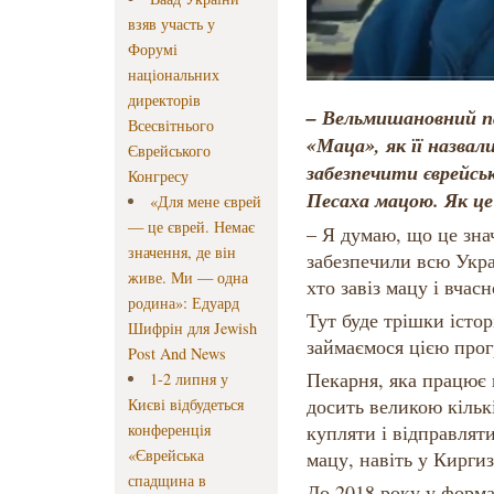
взяв участь у
Форумі
національних
директорів
– Вельмишановний п
Всесвітнього
«Маца», як її назвал
Єврейського
забезпечити єврейськ
Конгресу
Песаха мацою. Як це
«Для мене єврей
— це єврей. Немає
– Я думаю, що це зна
значення, де він
забезпечили всю Укра
живе. Ми — одна
хто завіз мацу і вчас
родина»: Едуард
Тут буде трішки істор
Шифрін для Jewish
займаємося цією про
Post And News
Пекарня, яка працює 
1-2 липня у
досить великою кільк
Києві відбудеться
конференція
купляти і відправлят
«Єврейська
мацу, навіть у Кирги
спадщина в
До 2018 року у форма