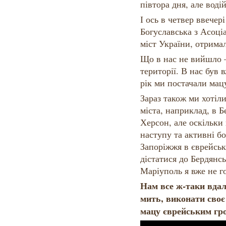
півтора дня, але воді
І ось в четвер ввечер
Богуславська з Асоці
міст України, отрима
Що в нас не вийшло –
території. В нас був 
рік ми постачали мац
Зараз також ми хотіл
міста, наприклад, в Б
Херсон, але оскільки 
наступу та активні бо
Запоріжжя в єврейськ
дістатися до Бердянс
Маріуполь я вже не г
Нам все ж-таки вдал
мить, виконати своє
мацу єврейським гр