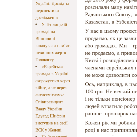
Україні: Досвід та
розсилали мацу навіт
перспективи
Радянського Союзу, зо
досліджень»
Казахстан, в Узбекіс
У Теплицькій
У нас в цьому проєкт
громаді на
продаємо, як це зазви
Вінничині
або громадах. Ми – г
вшанували пам’ять
не продаємо, а приво
невинних жертв
Києві і розподіляємо
Голокосту
«Єврейська
членами єврейських г
громада в Україні
не може дозволити со
скорочується через
Ось, наприклад, в ць
війну, а не через
100 грн. Не всякий п
антисемітизм»:
і не тільки пенсіонер 
Співпрезидент
людей втратило робот
Вааду України
раніше прошарок нас
Едуард Шифрін
Кожен рік ми робили 
виступив на сесії
році в нас припинили
ВЄК у Женеві
На Закарпатті