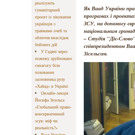
реалізують
Як Ваад України прац
гуманітарний
програмах і проекта
проєкт із лікування
ЗСУ, на допомогу єв
українців з
національним громада
травмами очей та
– Студія "Діє-Слово"
обличчя внаслідок
бойових дій
співпрезидентом Ва
У Гадячі через
Зісельсом.
пожежу зруйновано
синагогу біля
поховання
засновника руху
«Хабад» в Україні
Онлайн-лекція
Йосифа Зісельса
«Глобальний право-
консервативний
зсув: міф чи
реальність?»
Ваад України