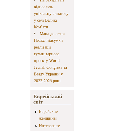
відновлять
унікальну синагогу
у селі Великі
Ком’яти
Маца до свята
Песах: підсумки
реалізації
гуманітарного
проєкту World
Jewish Congress та
Вааду України у
2022-2026 році
Еврейський
світ
Еврейские
женщины
Интересные