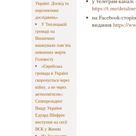
у телеграм-каналі
Україні: Досвід та
https://t.me/detali
перспективи
на Facebook-сторін
досліджень»
видання
https://w
У Теплицькій
громаді на
Вінничині
вшанували пам’ять
невинних жертв
Голокосту
«Єврейська
громада в Україні
скорочується через
війну, а не через
антисемітизм»:
Співпрезидент
Вааду України
Едуард Шифрін
виступив на сесії
ВЄК у Женеві
На Закарпатті