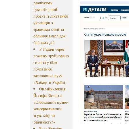
реалізують
гуманітарний
проєкт із лікування
українців з
травмами очей та
обличчя внаслідок
бойових дій
У Гадячі через
пожежу зруйновано
синагогу біля
поховання
засновника руху
«Хабад» в Україні
Онлайн-лекція
Йосифа Зісельса
«Глобальний право-
консервативний
зсув: міф чи
реальність?»
Ваад України