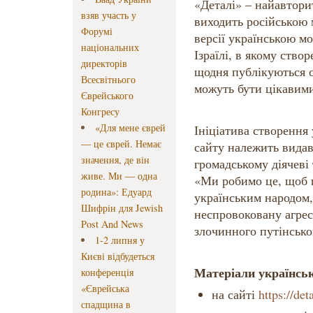
«Деталі» – найавторит
взяв участь у
виходить російською 
Форумі
версії українською м
національних
Ізраїлі, в якому ство
директорів
щодня публікуються о
Всесвітнього
можуть бути цікавими 
Єврейського
Конгресу
«Для мене єврей
Ініціатива створення 
— це єврей. Немає
сайту належить видав
значення, де він
громадському діячеві
живе. Ми — одна
«Ми робимо це, щоб щ
родина»: Едуард
українським народом,
Шифрін для Jewish
неспровоковану агресі
Post And News
злочинного путінсько
1-2 липня у
Києві відбудеться
Матеріали українськ
конференція
«Єврейська
на сайті
https://det
спадщина в