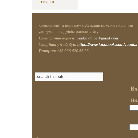
ссылки
Копіювання та передрук публікацій можливі лише при
узгодженні з адміністрацією сайту.
Електронна адреса:
vaadua.office@gmail.com
Сторінка у Фейсбук:
https://www.facebook.com/vaadua
Телефон:
+38 066 420 55 06.
Вх
Имя