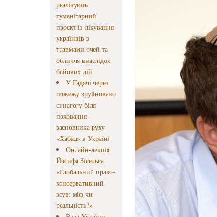
реалізують
гуманітарний
проєкт із лікування
українців з
травмами очей та
обличчя внаслідок
бойових дій
У Гадячі через
пожежу зруйновано
синагогу біля
поховання
засновника руху
«Хабад» в Україні
Онлайн-лекція
Йосифа Зісельса
«Глобальний право-
консервативний
зсув: міф чи
реальність?»
Ваад України