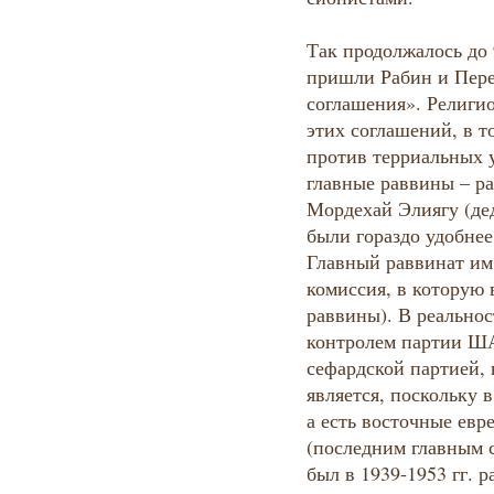
Так продолжалось до 9
пришли Рабин и Пере
соглашения». Религи
этих соглашений, в 
против терриальных 
главные раввины – р
Мордехай Элиягу (де
были гораздо удобнее
Главный раввинат им
комиссия, в которую 
раввины). В реальнос
контролем партии ША
сефардской партией, н
является, поскольку 
а есть восточные ев
(последним главным 
был в 1939-1953 гг. 