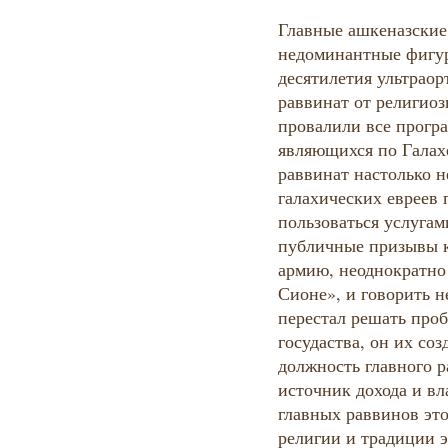
Главные ашкеназские
недоминантные фигу
десятилетия ультрао
раввинат от религио
провалили все прогр
являющихся по Галах
раввинат настолько 
галахических евреев 
пользоваться услугам
публичные призывы к
армию, неоднократно 
Сионе», и говорить н
перестал решать проб
госудаства, он их соз
должность главного р
источник дохода и вл
главных раввинов это
религии и традиции э