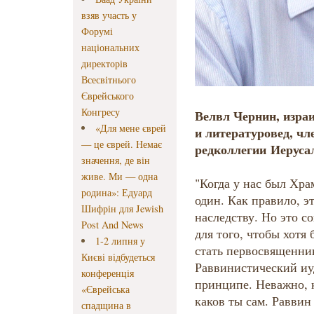
взяв участь у
Форумі
національних
директорів
Всесвітнього
Єврейського
Конгресу
Велвл Чернин, изра
«Для мене єврей
и литературовед, чл
— це єврей. Немає
редколлегии Иеруса
значення, де він
живе. Ми — одна
"Когда у нас был Хра
родина»: Едуард
один. Как правило, э
Шифрін для Jewish
наследству. Но это с
Post And News
для того, чтобы хотя
1-2 липня у
стать первосвященник
Києві відбудеться
Раввинистический иу
конференція
принципе. Неважно, 
«Єврейська
каков ты сам. Равви
спадщина в