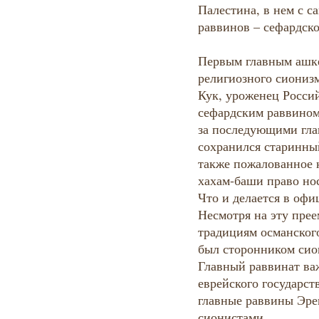
Палестина, в нем с с
раввинов – сефардско
Первым главным ашке
религиозного сиониз
Кук, уроженец Росси
сефардским раввином
за последующими гл
сохранился старинны
также пожалованное 
хахам-баши право но
Что и делается в офи
Несмотря на эту пре
традициям османског
был сторонником сио
Главный раввинат ва
еврейского государст
главные раввины Эре
сионистами.