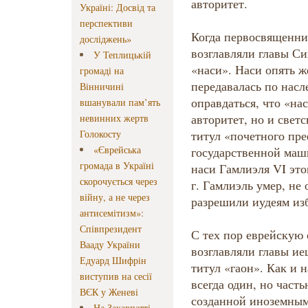
авторитет.
Україні: Досвід та
перспективи
Когда первосвященни
досліджень»
возглавляли главы С
У Теплицькій
«наси». Наси опять ж
громаді на
передавалась по насл
Вінничині
оправдаться, что «на
вшанували пам’ять
авторитет, но и свет
невинних жертв
Голокосту
титул «почетного пре
«Єврейська
государственной маш
громада в Україні
наси Гамлиэля VI этог
скорочується через
г. Гамлиэль умер, не
війну, а не через
разрешили иудеям изб
антисемітизм»:
Співпрезидент
С тех пор еврейскую
Вааду України
возглавляли главы и
Едуард Шифрін
титул «гаон». Как и 
виступив на сесії
всегда один, но част
ВЄК у Женеві
созданной иноземным
На Закарпатті