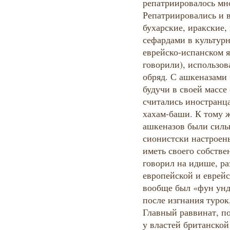
репатриировалось мн
Репатриировались и в
бухарские, иракские,
сефардами в культур
еврейско-испанском я
говорили), использо
обряд. С ашкеназами 
будучи в своей масс
считались иностранц
хахам-баши. К тому
ашкеназов были силь
сионистски настроен
иметь своего собстве
говорил на идише, ра
европейской и еврейс
вообще был «фун ундз
после изгнания турок,
Главный раввинат, п
у властей британско