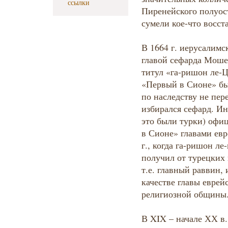
ссылки
Пиренейского полуос
сумели кое-что восст
В 1664 г. иерусалим
главой сефарда Моше
титул «га-ришон ле-Ц
«Первый в Сионе» бы
по наследству не пере
избирался сефард. Ин
это были турки) офи
в Сионе» главами ев
г., когда га-ришон л
получил от турецких 
т.е. главный раввин,
качестве главы еврейс
религиозной общины
В XIX – начале ХХ в.