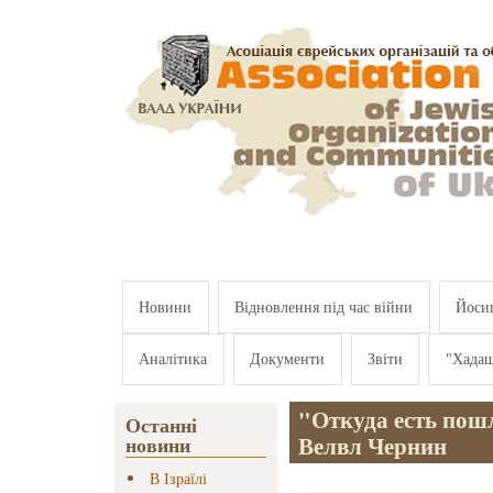
Перейти к основному содержанию
Новини
Відновлення під час війни
Йосип
Аналітика
Документи
Звіти
"Хада
"Откуда есть пош
Останні
Велвл Чернин
новини
В Ізраїлі