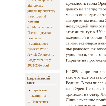
Должность гаона Эрец
відновлять
далеко не всегда) пер
унікальну синагогу
можно оправдаться т
у селі Великі
авторитетом иешива 
Ком’яти
незаурядной личности
Маца до свята
этот институт в 520 
Песах: підсумки
входившей в состав 
реалізації
сыном экзиларха вави
гуманітарного
чья родословная возв
проєкту World
удивляться, что его 
Jewish Congress та
Исраэль на протяжен
Вааду України у
2022-2026 році
В 1099 г. пришли кр
всё, что еще оставал
Еврейський
світ
Родине. В том числе 
гаон Эрец-Исраэль Э
Еврейские
Триполи, на север Лив
женщины
Лишь начавшие прибы
Интересные
значительных коллич