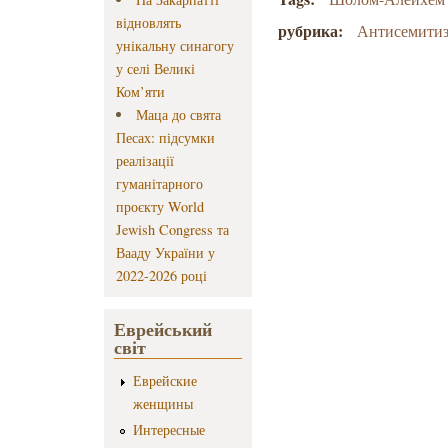
відновлять
рубрика:
Антисемити
унікальну синагогу
у селі Великі
Ком’яти
Маца до свята
Песах: підсумки
реалізації
гуманітарного
проєкту World
Jewish Congress та
Вааду України у
2022-2026 році
Еврейський
світ
Еврейские
женщины
Интересные