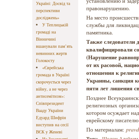
установлению и заде
Україні: Досвід та
правонарушению.
перспективи
На место происшест
досліджень»
службы для ликвидац
У Теплицькій
памятника.
громаді на
Вінничині
Также следователи 
вшанували пам’ять
квалифицировали соб
невинних жертв
(Нарушение равнопр
Голокосту
от их расовой, нац
«Єврейська
отношения к религии
громада в Україні
Украины, санкция к
скорочується через
пяти лет лишения с
війну, а не через
антисемітизм»:
Позднее Всеукраинск
Співпрезидент
религиозных организ
Вааду України
котором осуждает на
Едуард Шифрін
еврейскому писателю
виступив на сесії
По материалам:
pravd
ВЄК у Женеві
Tags:
Шолом-Алейхем
На Закарпатті