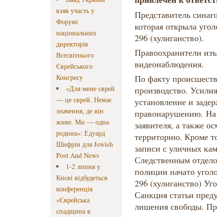
взяв участь у
Представитель синаг
Форумі
которая открыла уголо
національних
296 (хулиганство).
директорів
Правоохранители изъ
Всесвітнього
видеонаблюдения.
Єврейського
Конгресу
По факту происшеств
«Для мене єврей
производство. Усили
— це єврей. Немає
установление и заде
значення, де він
правонарушению. На 
живе. Ми — одна
заявителя, а также о
родина»: Едуард
территорию. Кроме т
Шифрін для Jewish
записи с уличных ка
Post And News
Следственным отдело
1-2 липня у
полиции начато уголо
Києві відбудеться
296 (хулиганство) Уг
конференція
Санкция статьи преду
«Єврейська
лишения свободы. П
спадщина в