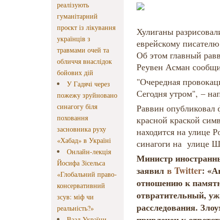
реалізують
гуманітарний
проєкт із лікування
Хулиганы разрисовал
українців з
еврейскому писател
травмами очей та
Об этом главный рав
обличчя внаслідок
Реувен Асман сообщ
бойових дій
"Очередная провокаци
У Гадячі через
Сегодня утром", – на
пожежу зруйновано
синагогу біля
Раввин опубликовал 
поховання
красной краской сим
засновника руху
находится на улице Р
«Хабад» в Україні
синагоги на улице Ш
Онлайн-лекція
Министр иностранн
Йосифа Зісельса
заявил
в Twitter
: «А
«Глобальний право-
отношению к памят
консервативний
отвратительный, уж
зсув: міф чи
расследования. Зло
реальність?»
привлечен к ответст
Ваад України