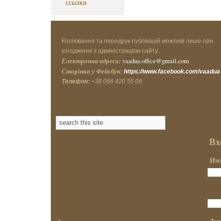
ссылки
Копіювання та передрук публікацій можливі лише при
узгодженні з адміністрацією сайту.
Електронна адреса:
vaadua.office@gmail.com
Сторінка у Фейсбук:
https://www.facebook.com/vaadua
Телефон:
+38 066 420 55 06.
Вх
Имя