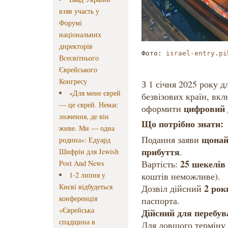
взяв участь у
Форумі
національних
директорів
Фото: 
israel-entry.pi
Всесвітнього
Єврейського
Конгресу
З 1 січня 2025 року дл
«Для мене єврей
безвізових країн, вк
— це єврей. Немає
цифровий 
оформити
значення, де він
Що потрібно знати:
живе. Ми — одна
щонай
Подання заяви
родина»: Едуард
прибуття
.
Шифрін для Jewish
25 шекелів
Вартість:
Post And News
1-2 липня у
коштів неможливе).
Києві відбудеться
2 рок
Дозвіл дійсний
конференція
паспорта.
«Єврейська
Дійсний для перебува
спадщина в
Для довшого терміну 