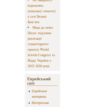
відновлять
унікальну синагогу
у селі Великі
Ком’яти
Маца до свята
Песах: підсумки
реалізації
гуманітарного
проєкту World
Jewish Congress та
Вааду України у
2022-2026 році
Еврейський
світ
Еврейские
женщины
Интересные