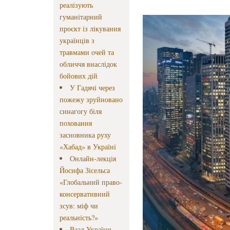
реалізують
гуманітарний
проєкт із лікування
українців з
травмами очей та
обличчя внаслідок
бойових дій
У Гадячі через
пожежу зруйновано
синагогу біля
поховання
засновника руху
«Хабад» в Україні
Онлайн-лекція
Йосифа Зісельса
«Глобальний право-
консервативний
зсув: міф чи
реальність?»
Ваад України