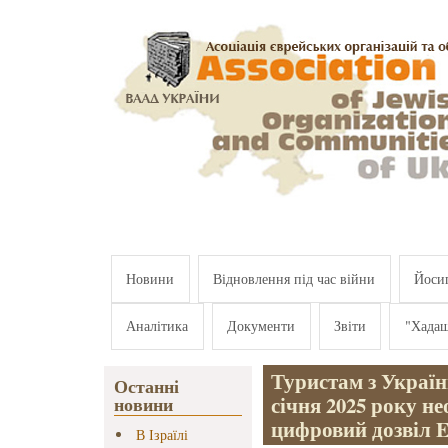
Перейти к основному содержанию
Новини
Відновлення під час війни
Йосип
Аналітика
Документи
Звіти
"Хада
Туристам з України
Останні
січня 2025 року н
новини
цифровий дозвіл 
В Ізраїлі