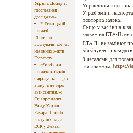
Україні: Досвід та
Управління з питань н
перспективи
У разі зміни паспорта
досліджень»
повторна заявка.
У Теплицькій
Якщо у вас інша віза 
громаді на
заявку на ETA-IL не 
Вінничині
ETA IL не замінює п
вшанували пам’ять
відвідувачі проходять
невинних жертв
Голокосту
З деталями для подан
«Єврейська
https://i
посиланням:
громада в Україні
скорочується через
війну, а не через
антисемітизм»:
Співпрезидент
Вааду України
Едуард Шифрін
виступив на сесії
ВЄК у Женеві
На Закарпатті