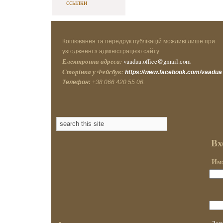
ссылки
Копіювання та передрук публікацій можливі лише при
узгодженні з адміністрацією сайту.
Електронна адреса:
vaadua.office@gmail.com
Сторінка у Фейсбук:
https://www.facebook.com/vaadua
Телефон:
+38 066 420 55 06.
Вх
Имя