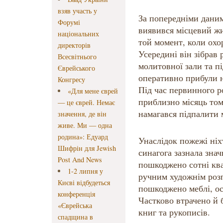
взяв участь у
За попередніми даним
Форумі
виявився місцевий жи
національних
той момент, коли охо
директорів
Усередині він зібрав 
Всесвітнього
молитовної зали та п
Єврейського
оперативно прибули н
Конгресу
Під час первинного р
«Для мене єврей
приблизно місяць то
— це єврей. Немає
намагався підпалити 
значення, де він
живе. Ми — одна
родина»: Едуард
Унаслідок пожежі ніх
Шифрін для Jewish
синагога зазнала зна
Post And News
пошкоджено сотні квад
1-2 липня у
ручним художнім розп
Києві відбудеться
пошкоджено меблі, ос
конференція
Частково втрачено й 
«Єврейська
книг та рукописів.
спадщина в