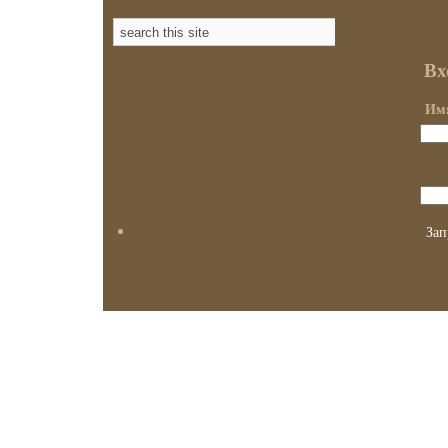
Вх
Имя
Зап