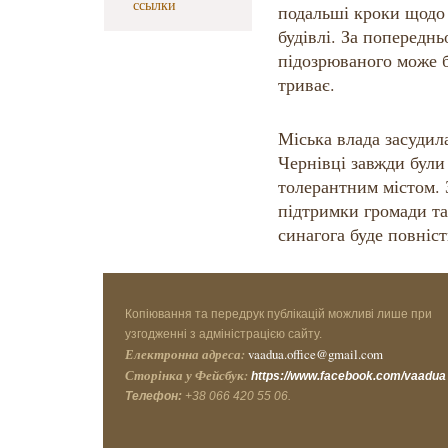
ссылки
подальші кроки щодо 
будівлі. За попередн
підозрюваного може б
триває.
Міська влада засудил
Чернівці завжди були
толерантним містом. 
підтримки громади та
синагога буде повніс
Копіювання та передрук публікацій можливі лише при
узгодженні з адміністрацією сайту.
Електронна адреса:
vaadua.office@gmail.com
Сторінка у Фейсбук:
https://www.facebook.com/vaadua
Телефон:
+38 066 420 55 06.