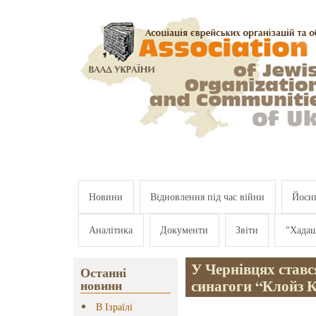
Перейти к основному содержанию
Новини
Відновлення під час війни
Йосип
Аналітика
Документи
Звіти
"Хада
У Чернівцях ставс
Останні
синагоги “Клойз 
новини
В Ізраїлі