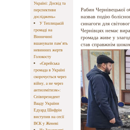
Україні: Досвід та
Рабин Чернівецької 
перспективи
назвав подію болісно
досліджень»
синагоги для світовог
У Теплицькій
Чернівцях немає вира
громаді на
Вінничині
громада живе у злагод
вшанували пам’ять
став справжнім шоко
невинних жертв
Голокосту
«Єврейська
громада в Україні
скорочується через
війну, а не через
антисемітизм»:
Співпрезидент
Вааду України
Едуард Шифрін
виступив на сесії
ВЄК у Женеві
На Закарпатті