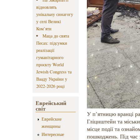
відновлять
унікальну синагогу
у селі Великі
Ком’яти
Маца до свята
Песах: підсумки
реалізації
гуманітарного
проєкту World
Jewish Congress та
Вааду України у
2022-2026 році
Еврейський
світ
У п’ятницю вранці 
Еврейские
Гліцнштейн та міськи
женщины
місце події та ознай
Интересные
пошкоджень. Під час 