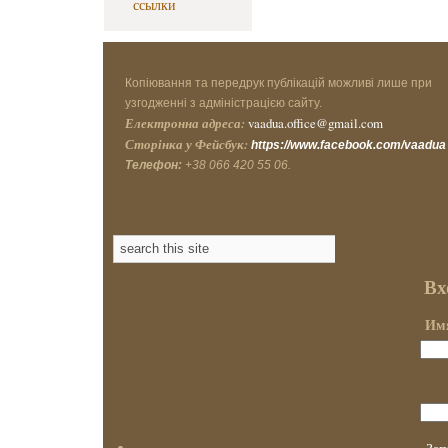
ссылки
Копіювання та передрук публікацій можливі лише при
узгодженні з адміністрацією сайту.
Електронна адреса:
vaadua.office@gmail.com
Сторінка у Фейсбук:
https://www.facebook.com/vaadua
Телефон:
+38 066 420 55 06.
Вх
Имя