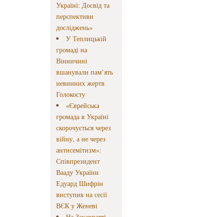
Україні: Досвід та
перспективи
досліджень»
У Теплицькій
громаді на
Вінничині
вшанували пам’ять
невинних жертв
Голокосту
«Єврейська
громада в Україні
скорочується через
війну, а не через
антисемітизм»:
Співпрезидент
Вааду України
Едуард Шифрін
виступив на сесії
ВЄК у Женеві
На Закарпатті