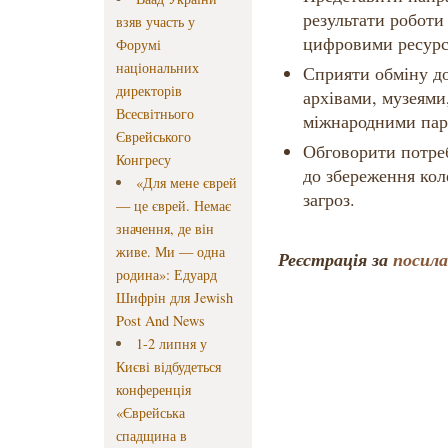
результати роботи
взяв участь у
цифровими ресурс
Форумі
національних
Сприяти обміну д
директорів
архівами, музеями
Всесвітнього
міжнародними пар
Єврейського
Обговорити потреб
Конгресу
до збереження кол
«Для мене єврей
загроз.
— це єврей. Немає
значення, де він
живе. Ми — одна
Реєстрація за
посил
родина»: Едуард
Шифрін для Jewish
Post And News
1-2 липня у
Києві відбудеться
конференція
«Єврейська
спадщина в