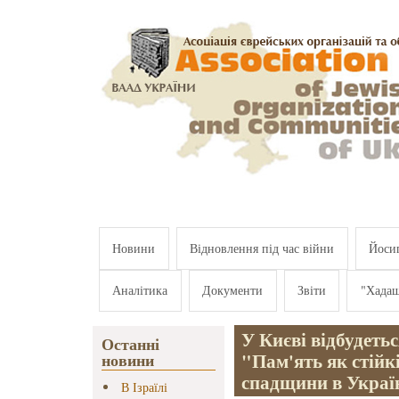
Перейти к основному содержанию
Новини
Відновлення під час війни
Йосип
Аналітика
Документи
Звіти
"Хада
У Києві відбудет
Останні
"Пам'ять як стійк
новини
спадщини в Украї
В Ізраїлі