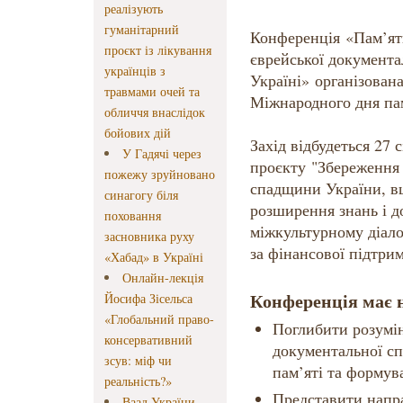
реалізують
гуманітарний
Конференція «Пам’ять
проєкт із лікування
єврейської документ
українців з
Україні» організова
травмами очей та
Міжнародного дня пам
обличчя внаслідок
бойових дій
Захід відбудеться 27 
У Гадячі через
проєкту "Збереження 
пожежу зруйновано
спадщини України, вш
синагогу біля
розширення знань і д
поховання
міжкультурному діал
засновника руху
за фінансової підтри
«Хабад» в Україні
Онлайн-лекція
Конференція має н
Йосифа Зісельса
«Глобальний право-
Поглибити розумін
консервативний
документальної сп
зсув: міф чи
пам’яті та формува
реальність?»
Представити напр
Ваад України