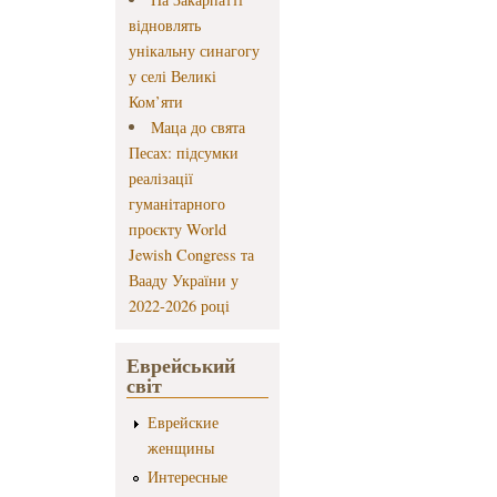
відновлять
унікальну синагогу
у селі Великі
Ком’яти
Маца до свята
Песах: підсумки
реалізації
гуманітарного
проєкту World
Jewish Congress та
Вааду України у
2022-2026 році
Еврейський
світ
Еврейские
женщины
Интересные