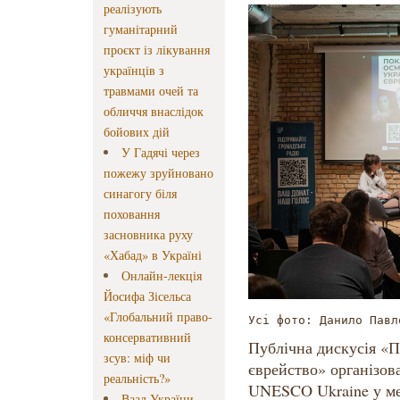
реалізують
гуманітарний
проєкт із лікування
українців з
травмами очей та
обличчя внаслідок
бойових дій
У Гадячі через
пожежу зруйновано
синагогу біля
поховання
засновника руху
«Хабад» в Україні
Онлайн-лекція
Йосифа Зісельса
«Глобальний право-
Усі фото: Данило Павл
консервативний
Публічна дискусія «
зсув: міф чи
єврейство» організов
реальність?»
UNESCO Ukraine у ме
Ваад України