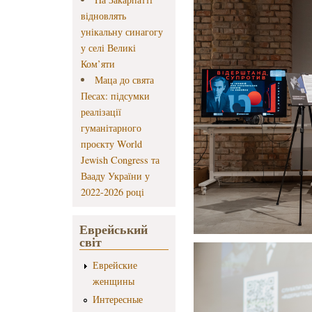
відновлять
унікальну синагогу
у селі Великі
Ком’яти
Маца до свята
Песах: підсумки
реалізації
гуманітарного
проєкту World
Jewish Congress та
Вааду України у
2022-2026 році
Еврейський
світ
Еврейские
женщины
Интересные