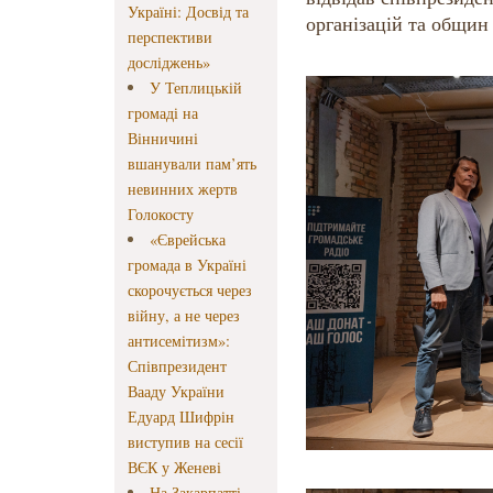
Україні: Досвід та
організацій та общин
перспективи
досліджень»
У Теплицькій
громаді на
Вінничині
вшанували пам’ять
невинних жертв
Голокосту
«Єврейська
громада в Україні
скорочується через
війну, а не через
антисемітизм»:
Співпрезидент
Вааду України
Едуард Шифрін
виступив на сесії
ВЄК у Женеві
На Закарпатті