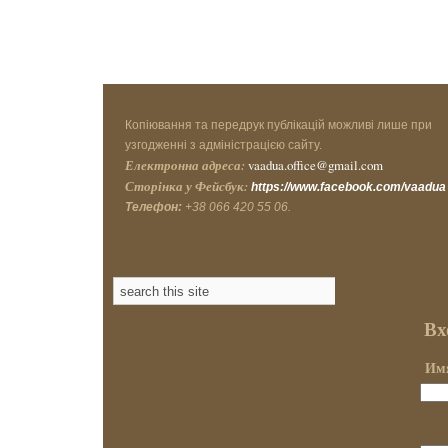
Копіювання та передрук публікацій можливі лише при
узгодженні з адміністрацією сайту.
Електронна адреса:
vaadua.office@gmail.com
Сторінка у Фейсбук:
https://www.facebook.com/vaadua
Телефон:
+38 066 420 55 06.
Вх
Имя