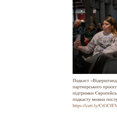
Подкаст «Відерштанд
партнерського проєк
підтримки Європейсь
подкасту можна посл
https://cutt.ly/CtGCfE