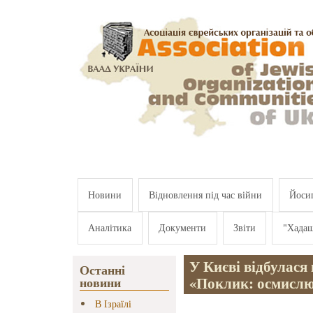
Перейти к основному содержанию
Новини
Відновлення під час війни
Йосип
Аналітика
Документи
Звіти
"Хада
У Києві відбулася
Останні
«Поклик: осмислю
новини
В Ізраїлі