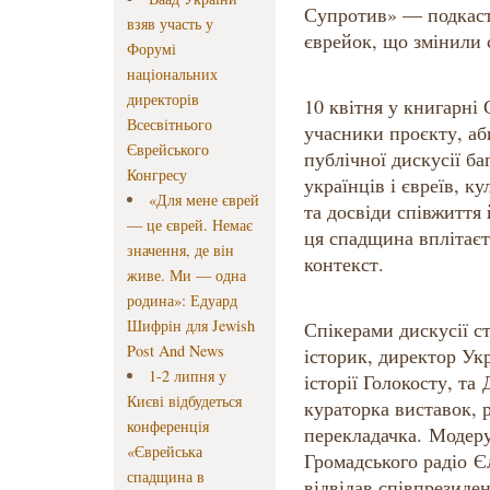
Супротив» — подкасту
взяв участь у
єврейок, що змінили с
Форумі
національних
директорів
10 квітня у книгарні
Всесвітнього
учасники проєкту, аб
Єврейського
публічної дискусії б
Конгресу
українців і євреїв, к
«Для мене єврей
та досвіди співжиття 
— це єврей. Немає
ця спадщина вплітаєт
значення, де він
контекст.
живе. Ми — одна
родина»: Едуард
Шифрін для Jewish
Спікерами дискусії с
Post And News
історик, директор Ук
1-2 липня у
історії Голокосту, та
Києві відбудеться
кураторка виставок, 
конференція
перекладачка. Модеру
«Єврейська
Громадського радіо Є
спадщина в
відвідав співпрезиде