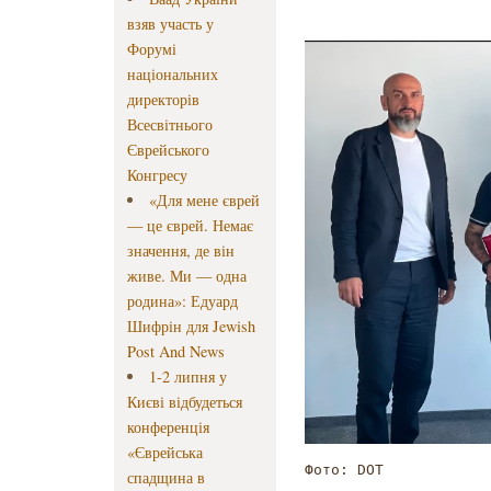
взяв участь у
Форумі
національних
директорів
Всесвітнього
Єврейського
Конгресу
«Для мене єврей
— це єврей. Немає
значення, де він
живе. Ми — одна
родина»: Едуард
Шифрін для Jewish
Post And News
1-2 липня у
Києві відбудеться
конференція
«Єврейська
Фото: DOT
спадщина в