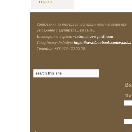
ссылки
Копіювання та передрук публікацій можливі лише при
узгодженні з адміністрацією сайту.
Електронна адреса:
vaadua.office@gmail.com
Сторінка у Фейсбук:
https://www.facebook.com/vaadua
Телефон:
+38 066 420 55 06.
Вх
Имя