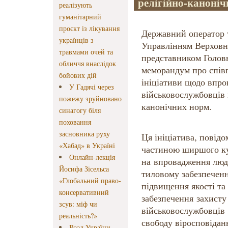
релігійно-каноні
реалізують
гуманітарний
проєкт із лікування
Державний оператор 
українців з
Управлінням Верховн
травмами очей та
представником Голов
обличчя внаслідок
меморандум про співп
бойових дій
ініціативи щодо впр
У Гадячі через
військовослужбовців 
пожежу зруйновано
канонічних норм.
синагогу біля
поховання
засновника руху
Ця ініціатива, повідо
«Хабад» в Україні
частиною ширшого к
Онлайн-лекція
на впровадження люд
Йосифа Зісельса
тиловому забезпеченн
«Глобальний право-
підвищення якості та 
консервативний
забезпечення захисту 
зсув: міф чи
військовослужбовців
реальність?»
свободу віросповідан
Ваад України