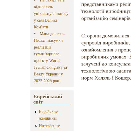
представниками реліг
відновлять
технології виробництв
унікальну синагогу
організацію семінарів
у селі Великі
Ком’яти
Маца до свята
Сторони домовилися 
Песах: підсумки
супровід виробників,
реалізації
ознайомлення з проц
гуманітарного
виробничих умовах. В
проєкту World
залучені до консульт
Jewish Congress та
технологічною адапта
Вааду України у
норм Халяль і Кошер
2022-2026 році
Еврейський
світ
Еврейские
женщины
Интересные