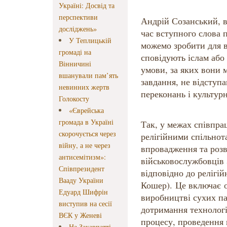
Україні: Досвід та
перспективи
Андрій Созанський, 
досліджень»
час вступного слова
У Теплицькій
можемо зробити для в
громаді на
сповідують іслам або 
Вінничині
умови, за яких вони 
вшанували пам’ять
завдання, не відступа
невинних жертв
переконань і культур
Голокосту
«Єврейська
громада в Україні
Так, у межах співпра
скорочується через
релігійними спільно
війну, а не через
впровадження та роз
антисемітизм»:
військовослужбовців
Співпрезидент
відповідно до релігі
Вааду України
Кошер). Це включає о
Едуард Шифрін
виробництві сухих па
виступив на сесії
дотримання технологі
ВЄК у Женеві
процесу, проведення 
На Закарпатті