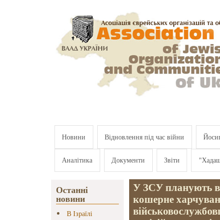
Перейти к основному содержанию
Новини
Відновлення під час війни
Йосип
Аналітика
Документи
Звіти
"Хада
У ЗСУ планують в
Останні
кошерне харчуван
новини
військовослужбовц
В Ізраїлі