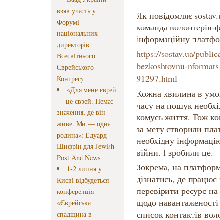
взяв участь у
Як повідомляє sostav.
Форумі
команда волонтерів-ф
національних
інформаційну платфо
директорів
https://sostav.ua/public
Всесвітнього
bezkoshtovnu-nformats
Єврейського
91297.html
Конгресу
«Для мене єврей
Кожна хвилина в умов
— це єврей. Немає
часу на пошук необхі
значення, де він
комусь життя. Тож ко
живе. Ми — одна
за мету створили пла
родина»: Едуард
необхідну інформацію
Шифрін для Jewish
війни. І зробили це.
Post And News
Зокрема, на платформ
1-2 липня у
дізнатись, де працює
Києві відбудеться
перевірити ресурс на 
конференція
щодо навантаженості 
«Єврейська
список контактів воло
спадщина в