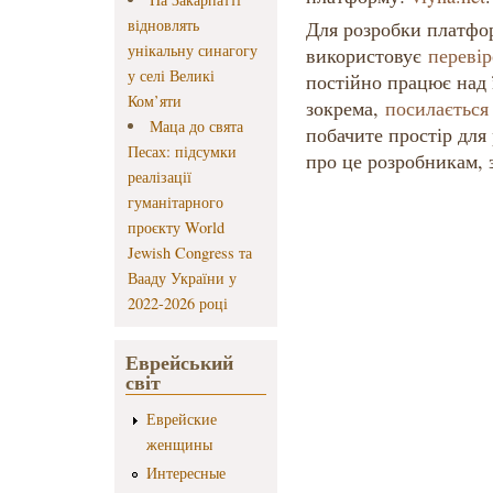
відновлять
Для розробки платфо
унікальну синагогу
використовує
перевір
у селі Великі
постійно працює над 
Ком’яти
зокрема,
посилається
Маца до свята
побачите простір для
Песах: підсумки
про це розробникам,
реалізації
гуманітарного
проєкту World
Jewish Congress та
Вааду України у
2022-2026 році
Еврейський
світ
Еврейские
женщины
Интересные