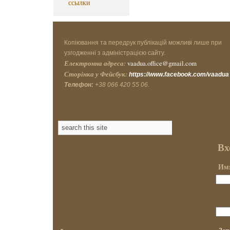
ссылки
Копіювання та передрук публікацій можливі лише при
узгодженні з адміністрацією сайту.
Електронна адреса:
vaadua.office@gmail.com
Сторінка у Фейсбук:
https://www.facebook.com/vaadua
Телефон:
+38 066 420 55 06.
Вх
Имя