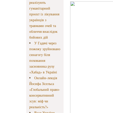
реалізують
гуманітарний
проєкт із лікування
українців з
травмами очей та
обличчя внаслідок
бойових дій
У Гадячі через
пожежу зруйновано
синагогу біля
поховання
засновника руху
«Хабад» в Україні
Онлайн-лекція
Йосифа Зісельса
«Глобальний право-
консервативний
зсув: міф чи
реальність?»
Ваад України