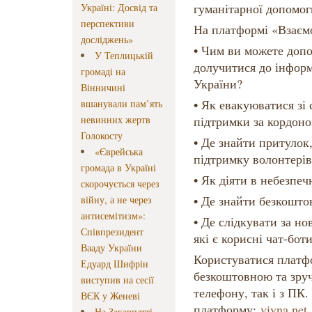
гуманітарної допомог
Україні: Досвід та
перспективи
На платформі «Взаєм
досліджень»
• Чим ви можете допо
У Теплицькій
долучитися до інформ
громаді на
України?
Вінничині
• Як евакуюватися зі 
вшанували пам’ять
невинних жертв
підтримки за кордон
Голокосту
• Де знайти притулок
«Єврейська
підтримку волонтерів
громада в Україні
• Як діяти в небезпеч
скорочується через
• Де знайти безкошто
війну, а не через
антисемітизм»:
• Де слідкувати за но
Співпрезидент
які є корисні чат-бот
Вааду України
Користуватися платф
Едуард Шифрін
безкоштовною та зруч
виступив на сесії
телефону, так і з ПК
ВЄК у Женеві
платформу:
viyna.net
.
На Закарпатті