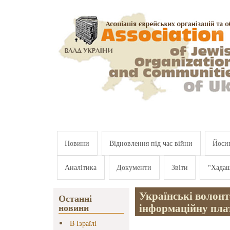
Перейти к основному содержанию
Новини
Відновлення під час війни
Йосип
Аналітика
Документи
Звіти
"Хада
Українські волон
Останні
інформаційну пла
новини
В Ізраїлі