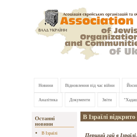
Перейти к основному содержанию
Новини
Відновлення під час війни
Йосип
Аналітика
Документи
Звіти
"Хада
В Ізраїлі відкрито
Останні
новини
В Ізраїлі
Перший гай в Ізраїлі