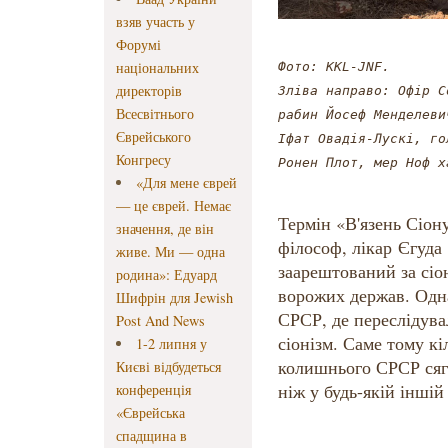
взяв участь у
Форумі
національних
Фото: KKL-JNF. 

директорів
Зліва направо: Офір С
Всесвітнього
рабин Йосеф Менделевич
Єврейського
Іфат Овадія-Лускі, го
Конгресу
Ронен Плот, мер Ноф х
«Для мене єврей
— це єврей. Немає
Термін «В'язень Сіон
значення, де він
філософ, лікар Єгуда 
живе. Ми — одна
заарештований за сіон
родина»: Едуард
ворожих держав. Одн
Шифрін для Jewish
СРСР, де переслідува
Post And News
сіонізм. Саме тому кі
1-2 липня у
колишнього СРСР сяга
Києві відбудеться
ніж у будь-якій іншій 
конференція
«Єврейська
спадщина в