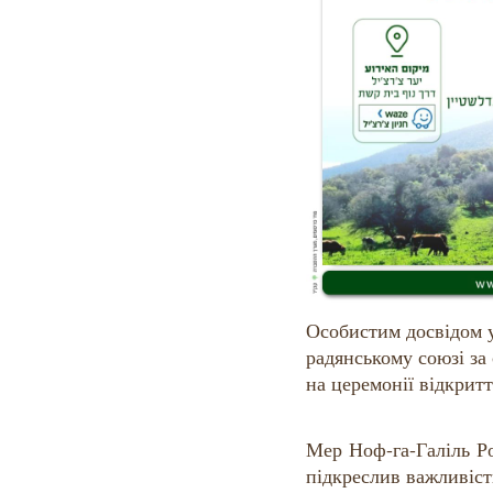
Особистим досвідом у
радянському союзі за 
на церемонії відкрит
Мер Ноф-га-Галіль Р
підкреслив важливість