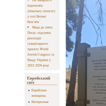
відновлять
унікальну синагогу
у селі Великі
Ком’яти
Маца до свята
Песах: підсумки
реалізації
гуманітарного
проєкту World
Jewish Congress та
Вааду України у
2022-2026 році
Еврейський
світ
Еврейские
женщины
Интересные