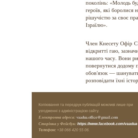
поколінь: «Молодь бу
героїв, які боролися н
рішучістю за своє пра
Ізраїлю».
Член Кнесету Офір Со
відкритті гаю, зазнач
нашого часу. Вони р
повернутися додому п
обов'язок — шанувати 
розповідати їхні істор
Копіювання та передрук публікацій можливі лише при
узгодженні з адміністрацією сайту.
Електронна адреса:
vaadua.office@gmail.com
Сторінка у Фейсбук:
https://www.facebook.com/vaadua
Телефон:
+38 066 420 55 06.