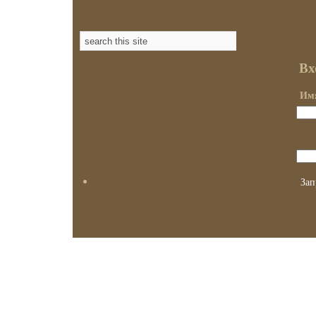
Вх
Имя
Зап