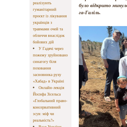
реалізують
було відкрито минул
гуманітарний
га-Галіль.
проєкт із лікування
українців з
травмами очей та
обличчя внаслідок
бойових дій
У Гадячі через
пожежу зруйновано
синагогу біля
поховання
засновника руху
«Хабад» в Україні
Онлайн-лекція
Йосифа Зісельса
«Глобальний право-
консервативний
зсув: міф чи
реальність?»
Ваад України