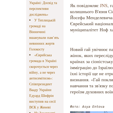
Україні: Досвід та
Як повідомляє
JNS
, 
перспективи
колишнього В'язня Сі
досліджень»
Йосефа Менделевича.
У Теплицькій
Єврейський націонал
громаді на
муніципалітет Ноф ха
Вінничині
вшанували пам’ять
невинних жертв
Новий гай увічнює па
Голокосту
жінок, яких переслід
«Єврейська
громада в Україні
країнах за сіоністську
скорочується через
імміграцію до Ізраїлю
війну, а не через
їхні історії ще не от
антисемітизм»:
визнання. «Гай покли
Співпрезидент
навчання та зв'язку п
Вааду України
героїзм духовних воїн
Едуард Шифрін
виступив на сесії
ВЄК у Женеві
Фото: Asya Entova
На Закарпатті