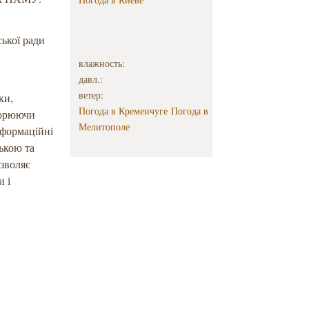
ької ради
влажность:
давл.:
ветер:
ки,
Погода в Кременчуге
Погода в
творюючи
Мелитополе
нформаційні
ькою та
озволяє
и і