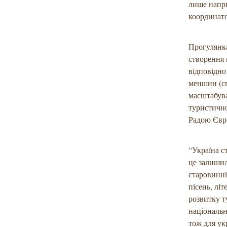
лише напри
координато
Прогулянк
створення 
відповідно
меншин (сп
масштабува
туристично
Радою Євр
“Україна с
це залишил
старовинні
пісень, лі
розвитку т
національн
тож для ук