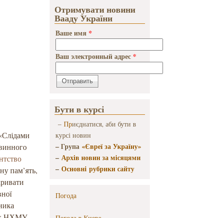
Отримувати новини
Вааду України
Ваше имя
*
Ваш электронный адрес
*
Бути в курсі
–
Пр
иєднатися, аби бути в
 «Слідами
курсі новин
– Група
«Євреї за Україну»
овинного
–
Архів новин за місяцями
нтство
–
Основні рубрики сайту
чну пам’ять,
кривати
вної
Погода
жника
дах НХМУ.
Погода в
Киеве