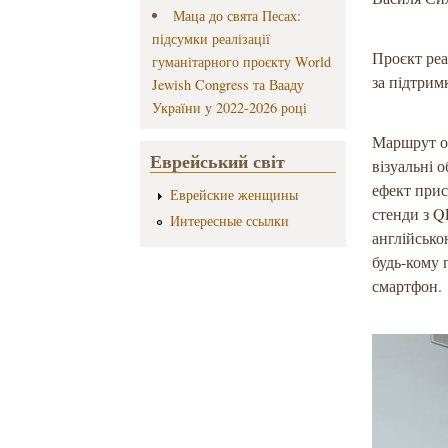
Маца до свята Песах:
підсумки реалізації
Проєкт ре
гуманітарного проєкту World
за підтри
Jewish Congress та Вааду
України у 2022-2026 році
Маршрут ох
Еврейський світ
візуальні 
ефект прис
Еврейские женщины
стенди з Q
Интересные ссылки
англійсько
будь-кому 
смартфон.