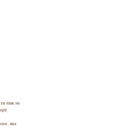
ти ніяк не
орії
олог, яка