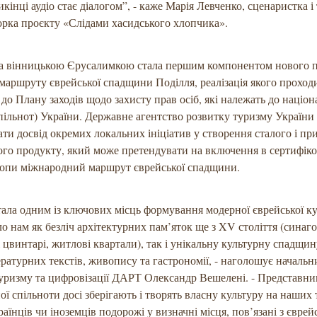
кінці аудіо стає діалогом”, - каже Марія Левченко, сценаристка і
рка проєкту «Слідами хасидського хлопчика».
а вінницькою Єрусалимкою стала першим компонентом нового п
маршруту єврейської спадщини Поділля, реалізація якого проход
 до Плану заходів щодо захисту прав осіб, які належать до націо
ільнот) України. Державне агентство розвитку туризму України
ти досвід окремих локальних ініціатив у створення сталого і п
го продукту, який може претендувати на включення в сертифік
опи міжнародний маршрут єврейської спадщини.
тала одним із ключових місць формування модерної єврейської ку
о нам як безліч архітектурних пам’яток ще з XV століття (синаго
 цвинтарі, житлові квартали), так і унікальну культурну спадщин
тературних текстів, живопису та гастрономії, - наголошує начальн
уризму та цифровізації ДАРТ Олександр Вешелені. - Представник
ої спільноти досі зберігають і творять власну культуру на наших 
раїнців чи іноземців подорожі у визначні місця, пов’язані з євре