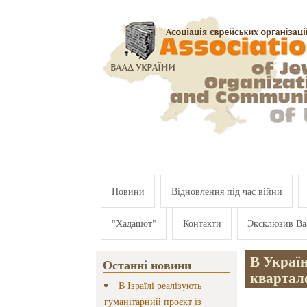
Перейти к основному содержанию
Новини
Відновлення під час війни
"Хадашот"
Контакти
Эксклюзив Ва
В Україн
Останні новини
квартал
В Ізраїлі реалізують
гуманітарний проєкт із