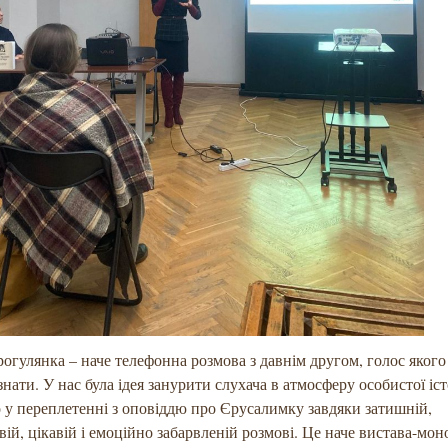
рогулянка – наче телефонна розмова з давнім другом, голос якого 
нати. У нас була ідея занурити слухача в атмосферу особистої іст
 у переплетенні з оповіддю про Єрусалимку завдяки затишній,
вій, цікавій і емоційно забарвленій розмові. Це наче вистава-мон