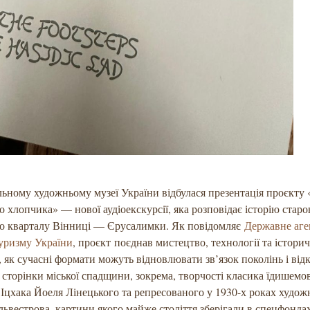
ьному художньому музеї України відбулася презентація проєкту
о хлопчика» — нової аудіоекскурсії, яка розповідає історію стар
го кварталу Вінниці — Єрусалимки. Як повідомляє
Державне аге
уризму України
, проєкт поєднав мистецтво, технології та істори
 як сучасні формати можуть відновлювати зв’язок поколінь і від
 сторінки міської спадщини, зокрема, творчості класика їдишемо
 Іцхака Йоеля Лінецького та репресованого у 1930-х роках худо
ьвестрова, картини якого майже століття зберігали в спецфон