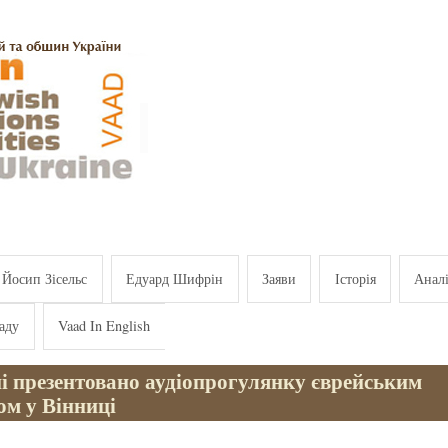
Йосип Зісельс
Едуард Шифрін
Заяви
Історія
Анал
аду
Vaad In English
і презентовано аудіопрогулянку єврейським
ом у Вінниці