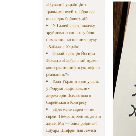
лікування українців з
травмами очей та обличчя
внаслідок бойових дій
У Гадячі через пожежу
зруйновано синагогу біля
поховання засновника руху
«Хабад» в Україні
Онлайн-лекція Йосифа
Зісельса «Глобальний право-
консервативний зсув: міф чи
реальність?»
Ваад України взяв участь
у Форумі національних
директорів Всесвітнього
Єврейського Конгресу
«Для мене єврей — це
єврей. Немає значення, де він
живе. Ми — одна родина»:
Едуард Шифрін для Jewish