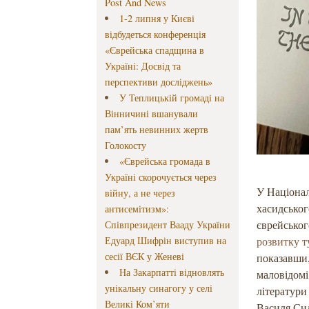
Post And News
1-2 липня у Києві
відбудеться конференція
«Єврейська спадщина в
Україні: Досвід та
перспективи досліджень»
У Теплицькій громаді на
Вінничині вшанували
пам’ять невинних жертв
Голокосту
«Єврейська громада в
Україні скорочується через
У Націонал
війну, а не через
хасидськог
антисемітизм»:
єврейсько
Співпрезидент Вааду України
Едуард Шифрін виступив на
розвитку т
сесії ВЄК у Женеві
показавши,
На Закарпатті відновлять
маловідомі
унікальну синагогу у селі
літератури
Великі Ком’яти
Василя Сил