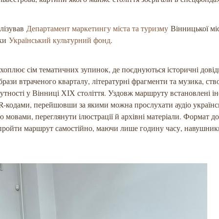
алізував
Департамент маркетингу міста та туризму
Вінницької міс
мки
Український культурний фонд
.
оплює сім тематичних зупинок, де поєднуються історичні довід
образи втраченого кварталу, літературні фрагменти та музика, с
утності у Вінниці ХІХ століття. Уздовж маршруту встановлені і
R-кодами, перейшовши за якими можна прослухати аудіо українс
ю мовами, переглянути ілюстрації й архівні матеріали. Формат д
пройти маршрут самостійно, маючи лише годину часу, навушник