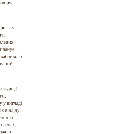
 творча
роєкту зі
ить
нальних
 планує
ривабливого
ований
льтури, і
ги,
у у вигляді
ик відділу
и цієї
теренах,
йською