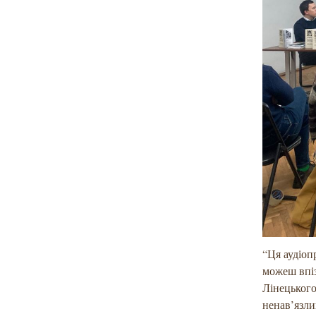
“Ця аудіоп
можеш впіз
Лінецького
ненав’язли