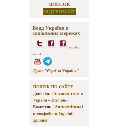
ВНЕСОК
ПІДТРИМАЙ!
Ваад України в
соціальних мережах
(vaadua
press)
Група "Євреї за Україну"
ПОШУК ПО САЙТУ
Доповідь
«Антисемітизм в
Україні – 2020 рік»
Бюлетень
"Антисемітизм і
ксенофобія в Україні:
хроніка"