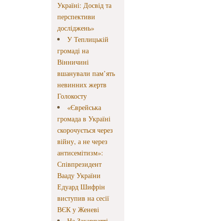
Україні: Досвід та
перспективи
досліджень»
У Теплицькій
громаді на
Вінничині
вшанували пам’ять
невинних жертв
Голокосту
«Єврейська
громада в Україні
скорочується через
війну, а не через
антисемітизм»:
Співпрезидент
Вааду України
Едуард Шифрін
виступив на сесії
ВЄК у Женеві
На Закарпатті