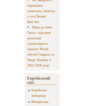
відновлять
унікальну синагогу
у селі Великі
Ком’яти
Маца до свята
Песах: підсумки
реалізації
гуманітарного
проєкту World
Jewish Congress та
Вааду України у
2022-2026 році
Еврейський
світ
Еврейские
женщины
Интересные