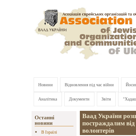
Перейти к основному содержанию
Новини
Відновлення під час війни
Йосип
Аналітика
Документи
Звіти
"Хада
Ваад України роз
Останні
постраждалим від 
новини
волонтерів
В Ізраїлі