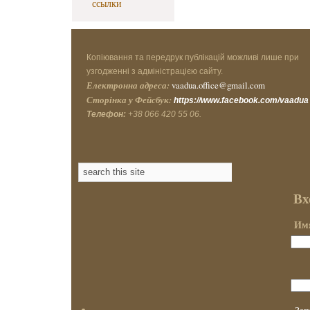
ссылки
Копіювання та передрук публікацій можливі лише при
узгодженні з адміністрацією сайту.
Електронна адреса:
vaadua.office@gmail.com
Сторінка у Фейсбук:
https://www.facebook.com/vaadua
Телефон:
+38 066 420 55 06.
Вх
Имя