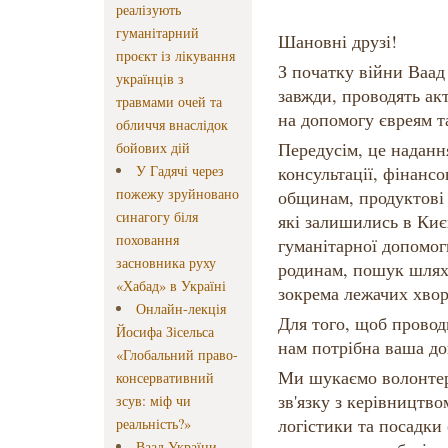
реалізують
гуманітарний
Шановні друзі!
проєкт із лікування
З початку війни Ваад 
українців з
завжди, проводять ак
травмами очей та
на допомогу євреям 
обличчя внаслідок
Передусім, це наданн
бойових дій
У Гадячі через
консультації, фінанс
пожежу зруйновано
общинам, продуктові 
синагогу біля
які залишились в Киє
поховання
гуманітарної допомог
засновника руху
родинам, пошук шляхі
«Хабад» в Україні
зокрема лежачих хвор
Онлайн-лекція
Для того, щоб прово
Йосифа Зісельса
нам потрібна ваша до
«Глобальний право-
Ми шукаємо волонтер
консервативний
зв'язку з керівництв
зсув: міф чи
логістики та посадки
реальність?»
Ваад України