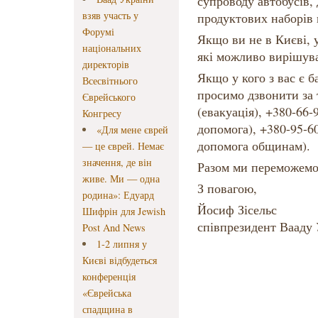
супроводу автобусів,
взяв участь у
продуктових наборів 
Форумі
Якщо ви не в Києві, у
національних
які можливо вирішува
директорів
Якщо у кого з вас є 
Всесвітнього
просимо дзвонити за 
Єврейського
(евакуація), +380-66-
Конгресу
допомога), +380-95-6
«Для мене єврей
допомога общинам).
— це єврей. Немає
значення, де він
Разом ми переможемо
живе. Ми — одна
З повагою,
родина»: Едуард
Йосиф Зісельс
Шифрін для Jewish
співпрезидент Вааду
Post And News
1-2 липня у
Києві відбудеться
конференція
«Єврейська
спадщина в