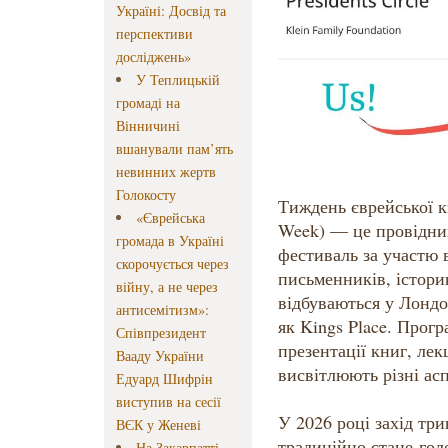
Україні: Досвід та
перспективи
досліджень»
У Теплицькій
громаді на
Вінничині
вшанували пам’ять
невинних жертв
Голокосту
Тиждень єврейської к
«Єврейська
Week) — це провідни
громада в Україні
фестиваль за участю 
скорочується через
письменників, історик
війну, а не через
відбуваються у Лондо
антисемітизм»:
як Kings Place. Прогр
Співпрезидент
презентації книг, лекц
Вааду України
висвітлюють різні ас
Едуард Шифрін
виступив на сесії
У 2026 році захід три
ВЄК у Женеві
традиційно стане го
На Закарпатті