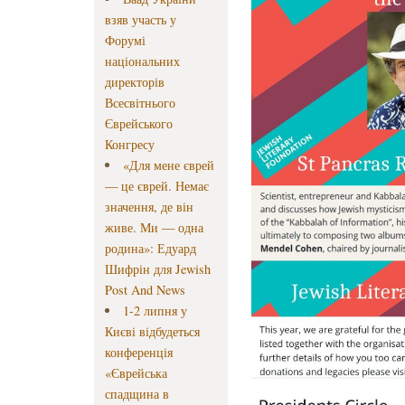
взяв участь у
Форумі
національних
директорів
Всесвітнього
Єврейського
Конгресу
«Для мене єврей
— це єврей. Немає
значення, де він
живе. Ми — одна
родина»: Едуард
Шифрін для Jewish
Post And News
1-2 липня у
Києві відбудеться
конференція
«Єврейська
спадщина в