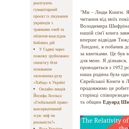
реалізують
гуманітарний
"Ми – Люди Книги. Я
проєкт із лікування
читання від моїх покі
українців з
Володимира Шифріна 
травмами очей та
нашій сім'ї книга зав
обличчя внаслідок
вперше відвідав Тиж
бойових дій
Лондоні, я побачив до
У Гадячі через
за квитками. Це був 
пожежу зруйновано
для мене. Я дізнався
синагогу біля
проводиться з 1952 р
поховання
наша родина була одн
засновника руху
Єврейської Книги в 
«Хабад» в Україні
продовжимо це робити
Онлайн-лекція
сторінці співпрезиде
Йосифа Зісельса
Едуард Ши
та общин
«Глобальний право-
консервативний
зсув: міф чи
реальність?»
Ваад України