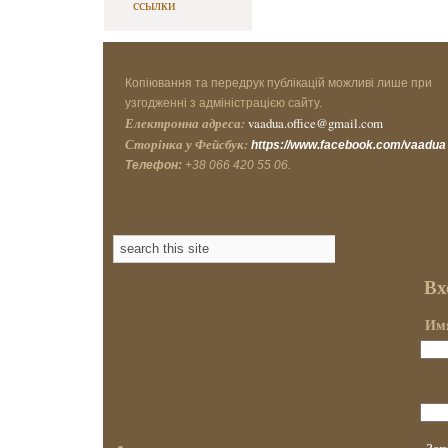
ссылки
Копіювання та передрук публікацій можливі лише при
узгодженні з адміністрацією сайту.
Електронна адреса:
vaadua.office@gmail.com
Сторінка у Фейсбук:
https://www.facebook.com/vaadua
Телефон:
+38 066 420 55 06.
Вх
Имя