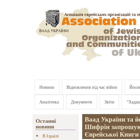
Перейти к основному содержанию
Новини
Відновлення під час війни
Йосип
Аналітика
Документи
Звіти
"Хада
Ваад України та й
Останні
Шифрін запрошую
новини
Єврейської Книги
В Ізраїлі