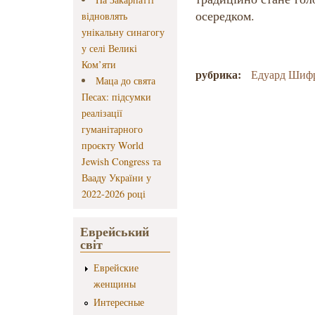
осередком.
відновлять
унікальну синагогу
у селі Великі
Ком’яти
рубрика:
Едуард Шиф
Маца до свята
Песах: підсумки
реалізації
гуманітарного
проєкту World
Jewish Congress та
Вааду України у
2022-2026 році
Еврейський
світ
Еврейские
женщины
Интересные