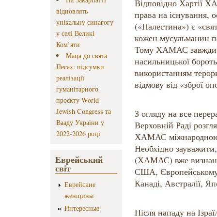
Відповідно Хартії ХА
відновлять
права на існування, о
унікальну синагогу
(«Палестина») є «свя
у селі Великі
кожен мусульманин п
Ком’яти
Тому ХАМАС завжди п
Маца до свята
насильницької бороть
Песах: підсумки
використанням терори
реалізації
відмову від «зброї оп
гуманітарного
проєкту World
Jewish Congress та
З огляду на все пере
Вааду України у
Верховній Раді розгл
2022-2026 році
ХАМАС міжнародною 
Необхідно зауважити,
Еврейський
(ХАМАС) вже визнан
світ
США, Європейському 
Канаді, Австралії, Яп
Еврейские
женщины
Интересные
Після нападу на Ізр