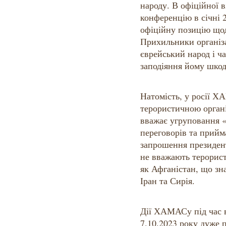
народу. В офіційної 
конференцію в січні
офіційну позицію щод
Прихильники організа
єврейський народ і ч
заподіяння йому шкод
Натомість, у росії 
терористичною органі
вважає угруповання 
переговорів та прийм
запрошення президен
не вважають терорист
як Афганістан, що зна
Іран та Сирія.
Дії ХАМАСу під час в
7.10.2023 року дуже п