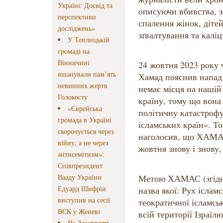
Україні: Досвід та
описуючи вбивства, з
перспективи
спалення жінок, дітей
досліджень»
зґвалтування та каліц
У Теплицькій
громаді на
Вінничині
24 жовтня 2023 року
вшанували пам’ять
Хамад пояснив напад 7
невинних жертв
немає місця на нашій
Голокосту
країну, тому що вона 
«Єврейська
політичну катастрофу
громада в Україні
ісламських країн». Т
скорочується через
наголосив, що ХАМА
війну, а не через
жовтня знову і знову,
антисемітизм»:
Співпрезидент
Вааду України
Метою ХАМАС (згідно 
Едуард Шифрін
назва якої: Рух іслам
виступив на сесії
теократичної ісламсь
ВЄК у Женеві
всій території Ізраїлю
На Закарпатті