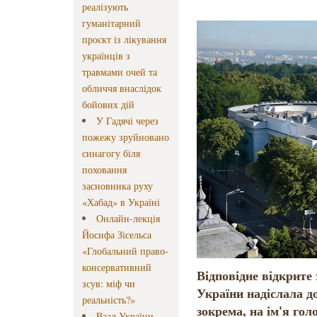
реалізують
гуманітарний
проєкт із лікування
українців з
травмами очей та
обличчя внаслідок
бойових дій
У Гадячі через
пожежу зруйновано
синагогу біля
поховання
засновника руху
«Хабад» в Україні
Онлайн-лекція
Йосифа Зісельса
«Глобальний право-
консервативний
Відповідне відкрите
зсув: міф чи
України надіслала д
реальність?»
зокрема, на ім'я го
Ваад України