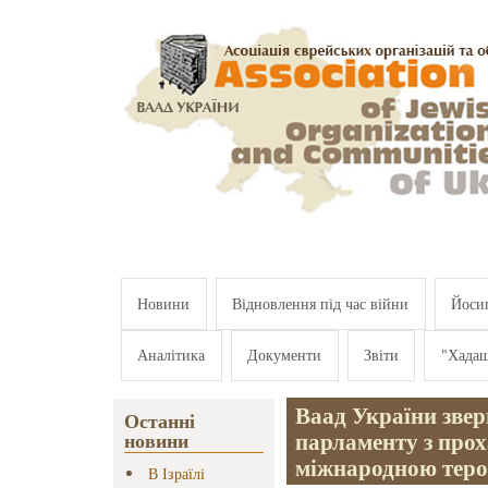
Перейти к основному содержанию
Новини
Відновлення під час війни
Йосип
Аналітика
Документи
Звіти
"Хада
Ваад України звер
Останні
парламенту з пр
новини
міжнародною теро
В Ізраїлі