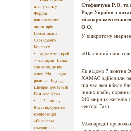
Стефанчука Р.О. та 
взяв участь у
Ради України з пита
Форумі
міжпарламентського
національних
О.О.
директорів
Всесвітнього
У відкритому звернен
Єврейського
Конгресу
«Шановний пане голо
«Для мене єврей
— це єврей. Немає
значення, де він
Як відомо 7 жовтня 2
живе. Ми — одна
ХАМАС здійснили рап
родина»: Едуард
під час якої вбили бл
Шифрін для Jewish
інших країн, поранил
Post And News
240 мирних жителів (з
1-2 липня у
секторі Гази.
Києві відбудеться
конференція
«Єврейська
Міжнародні правозахи
спадщина в
журналісти вели хрон