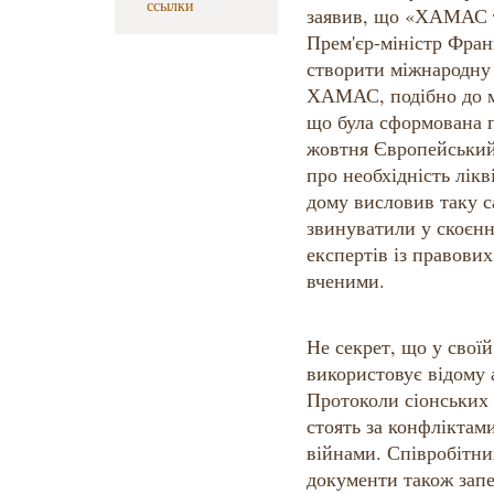
ссылки
заявив, що «ХАМАС та
Прем'єр-міністр Фран
створити міжнародну
ХАМАС, подібно до м
що була сформована п
жовтня Європейський
про необхідність лік
дому висловив таку
звинуватили у скоєнн
експертів із правови
вченими.
Не секрет, що у сво
використовує відому
Протоколи сіонських 
стоять за конфліктами
війнами. Співробітни
документи також запе