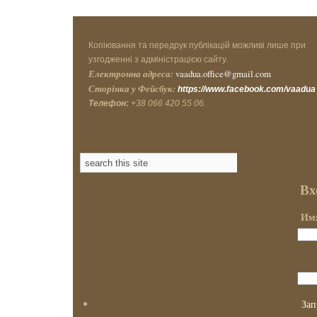
Копіювання та передрук публікацій можливі лише при
узгодженні з адміністрацією сайту.
Електронна адреса:
vaadua.office@gmail.com
Сторінка у Фейсбук:
https://www.facebook.com/vaadua
Телефон:
+38 066 420 55 06.
Вх
Имя
Зап