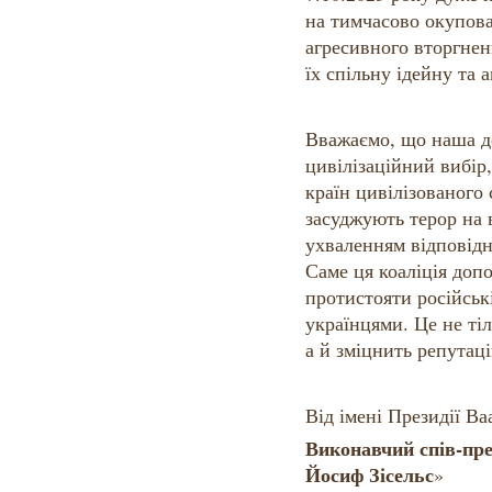
на тимчасово окупова
агресивного вторгнен
їх спільну ідейну та 
Вважаємо, що наша д
цивілізаційний вибір,
країн цивілізованого 
засуджують терор на 
ухваленням відповідн
Саме ця коаліція допо
протистояти російські
українцями. Це не ті
а й зміцнить репутац
Від імені Президії Ва
Виконавчий спів-пре
Йосиф Зісельс
»