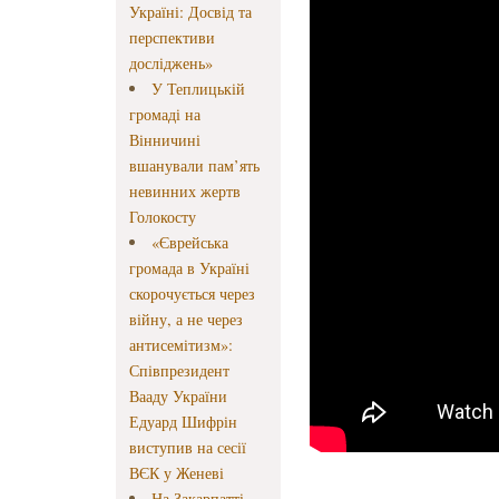
Україні: Досвід та
перспективи
досліджень»
У Теплицькій
громаді на
Вінничині
вшанували пам’ять
невинних жертв
Голокосту
«Єврейська
громада в Україні
скорочується через
війну, а не через
антисемітизм»:
Співпрезидент
Вааду України
Едуард Шифрін
виступив на сесії
ВЄК у Женеві
На Закарпатті