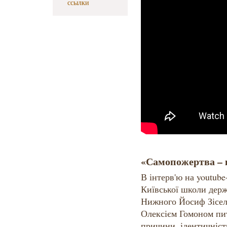
ссылки
«Самопожертва – 
В інтерв'ю на youtu
Київської школи держ
Нижного Йосиф Зісел
Олексієм Гомоном пит
причини, ідентичніст