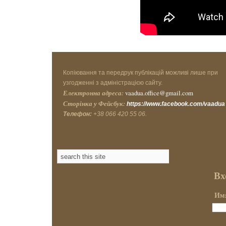
Копіювання та передрук публікацій можливі лише при
узгодженні з адміністрацією сайту.
Електронна адреса:
vaadua.office@gmail.com
Сторінка у Фейсбук:
https://www.facebook.com/vaadua
Телефон:
+38 066 420 55 06.
Вх
Имя