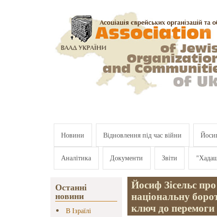
Перейти к основному содержанию
Новини
Відновлення під час війни
Йосип
Аналітика
Документи
Звіти
"Хада
Йосиф Зісельс про
Останні
національну борот
новини
ключ до перемоги
В Ізраїлі