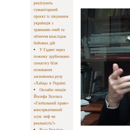
реалізують
гуманітарний
проєкт із лікування
українців з
травмами очей та
обличчя внаслідок
бойових дій
У Гадячі через
пожежу зруйновано
синагогу біля
поховання
засновника руху
«Хабад» в Україні
Онлайн-лекція
Йосифа Зісельса
«Глобальний право-
консервативний
зсув: міф чи
реальність?»
Ваад України