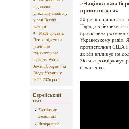
«Національна бор
відновлять
припинялася»
унікальну синагогу
50-річчю підписання 
у селі Великі
Наради з безпеки і сп
Ком’яти
присвячена розмова з
Маца до свята
Українському радіо. Я
Песах: підсумки
протистояння США і С
реалізації
гуманітарного
як він вплинув на до
проєкту World
Зісельс розмірковує 
Jewish Congress та
Соколенко.
Вааду України у
2022-2026 році
Еврейський
світ
Еврейские
женщины
Интересные