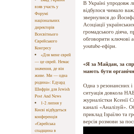
В Україні упродовж л
взяв участь у
відбулося чимало важ
Форумі
звернулися до Йосифа
національних
Асоціації українськи
директорів
громадського діяча, 
Всесвітнього
обговорити ключові а
Єврейського
youtube-ефіри.
Конгресу
«Для мене єврей
— це єврей. Немає
«Я за Майдан, за сп
значення, де він
мають бути органіч
живе. Ми — одна
родина»: Едуард
Одна з резонансних і
Шифрін для Jewish
ситуація довкола НАБ
Post And News
журналістки Ксенії С
1-2 липня у
каналі «Аналізуй». О
Києві відбудеться
приклад Ізраїлю та г
конференція
версія розмови за по
«Єврейська
спадщина в