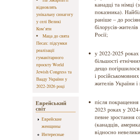
канадці та німці 
відновлять
показника). Найбіл
унікальну синагогу
раніше – до росіян
у селі Великі
білорусів-жителів 
Ком’яти
Росії;
Маца до свята
Песах: підсумки
реалізації
у 2022-2025 роках
гуманітарного
більшості етнічни
проєкту World
дещо погіршилося.
Jewish Congress та
і російськомовних 
Вааду України у
жителів України і
2022-2026 році
після покращення 
Еврейський
світ
2023 роках у 2024
певне зростання со
Еврейские
(канадців, америк
женщины
відносно невелик
Интересные