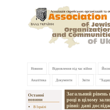
Перейти к основному содержанию
Новини
Відновлення під час війни
Йосип
Аналітика
Документи
Звіти
"Хада
Загальний рівень к
Останні
році в цілому зал
новини
рівні: дані дослі
В Ізраїлі