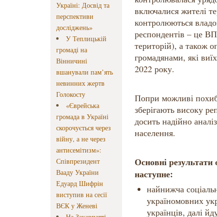
Україні: Досвід та
включалися жителі те
перспективи
контролюються владо
досліджень»
респондентів – це ВП
У Теплицькій
територій), а також 
громаді на
громадянами, які виїх
Вінничині
2022 року.
вшанували пам’ять
невинних жертв
Голокосту
Попри можливі похиб
«Єврейська
зберігають високу ре
громада в Україні
досить надійно аналіз
скорочується через
населення.
війну, а не через
антисемітизм»:
Основні результати 
Співпрезидент
Вааду України
наступне:
Едуард Шифрін
найнижча соціальн
виступив на сесії
україномовних укр
ВЄК у Женеві
українців, далі йд
На Закарпатті