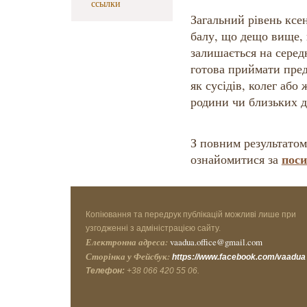
ссылки
Загальний рівень ксен
балу, що дещо вище, н
залишається на серед
готова приймати пред
як сусідів, колег або 
родини чи близьких д
З повним результато
пос
ознайомитися за
Копіювання та передрук публікацій можливі лише при
узгодженні з адміністрацією сайту.
Електронна адреса:
vaadua.office@gmail.com
Сторінка у Фейсбук:
https://www.facebook.com/vaadua
Телефон:
+38 066 420 55 06.