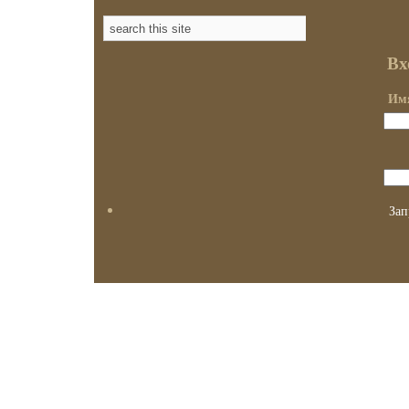
Вх
Имя
Зап