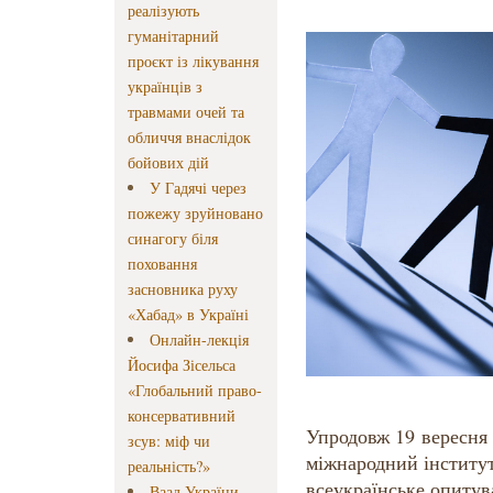
реалізують
гуманітарний
проєкт із лікування
українців з
травмами очей та
обличчя внаслідок
бойових дій
У Гадячі через
пожежу зруйновано
синагогу біля
поховання
засновника руху
«Хабад» в Україні
Онлайн-лекція
Йосифа Зісельса
«Глобальний право-
консервативний
Упродовж 19 вересня 
зсув: міф чи
міжнародний інститут
реальність?»
всеукраїнське опитув
Ваад України