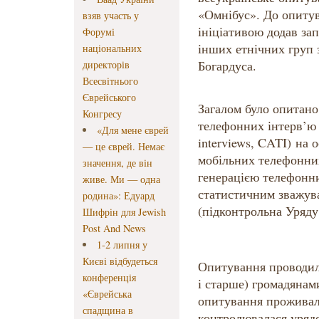
«Омнібус». До опиту
взяв участь у
ініціативою додав за
Форумі
інших етнічних груп 
національних
Богардуса.
директорів
Всесвітнього
Єврейського
Загалом було опитано
Конгресу
телефонних інтерв’ю (
«Для мене єврей
interviews, CATI) на 
— це єврей. Немає
мобільних телефонни
значення, де він
генерацією телефонн
живе. Ми — одна
статистичним зважува
родина»: Едуард
(підконтрольна Уряду
Шифрін для Jewish
Post And News
1-2 липня у
Києві відбудеться
Опитування проводило
конференція
і старше) громадянам
«Єврейська
опитування проживали
спадщина в
контролювалася урядо