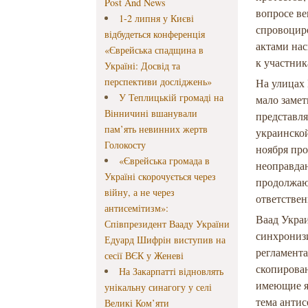
Post And News
вопросе ве
1-2 липня у Києві
спровоцир
відбудеться конференція
актами на
«Єврейська спадщина в
к участни
Україні: Досвід та
перспективи досліджень»
На улицах 
У Теплицькій громаді на
мало заме
Вінничині вшанували
представля
пам’ять невинних жертв
украинско
Голокосту
ноября пр
«Єврейська громада в
неоправда
Україні скорочується через
продолжаю
війну, а не через
ответствен
антисемітизм»:
Ваад Укра
Співпрезидент Вааду України
синхрониз
Едуард Шифрін виступив на
регламента
сесії ВЄК у Женеві
скопирован
На Закарпатті відновлять
имеющие я
унікальну синагогу у селі
тема анти
Великі Ком’яти