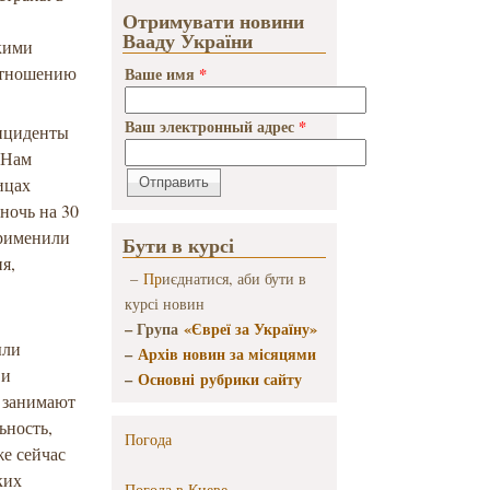
Отримувати новини
Вааду України
кими
 отношению
Ваше имя
*
Ваш электронный адрес
*
инциденты
 Нам
ицах
ночь на 30
применили
Бути в курсі
я,
–
Пр
иєднатися, аби бути в
курсі новин
– Група
«Євреї за Україну»
ыли
–
Архів новин за місяцями
 и
–
Основні рубрики сайту
о занимают
ьность,
Погода
е сейчас
ких
Погода в
Киеве