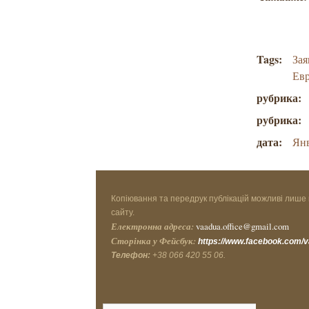
Tags:
Зая
Ев
рубрика:
рубрика:
дата:
Янв
Копіювання та передрук публікацій можливі лише 
сайту.
Електронна адреса:
vaadua.office@gmail.com
Сторінка у Фейсбук:
https://www.facebook.com/
Телефон:
+38 066 420 55 06.