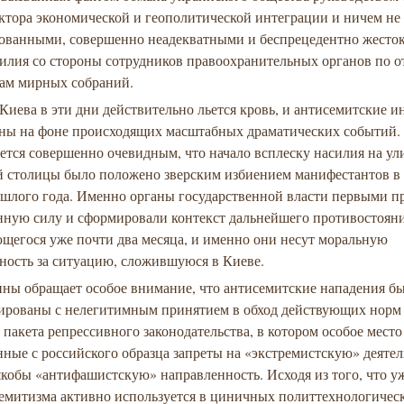
ктора экономической и геополитической интеграции и ничем не
ованными, совершенно неадекватными и беспрецедентно жесто
силия со стороны сотрудников правоохранительных органов по
кам мирных собраний.
Киева в эти дни действительно льется кровь, и антисемитские 
тны на фоне происходящих масштабных драматических событий.
ется совершенно очевидным, что начало всплеску насилия на ул
й столицы было положено зверским избиением манифестантов в 
ошлого года. Именно органы государственной власти первыми 
нную силу и сформировали контекст дальнейшего противостояни
щегося уже почти два месяца, и именно они несут моральную
ность за ситуацию, сложившуюся в Киеве.
ины обращает особое внимание, что антисемитские нападения б
ированы с нелегитимным принятием в обход действующих норм
 пакета репрессивного законодательства, в котором особое мест
ные с российского образца запреты на «экстремистскую» деятел
кобы «антифашистскую» направленность. Исходя из того, что уж
семитизма активно используется в циничных политтехнологичес