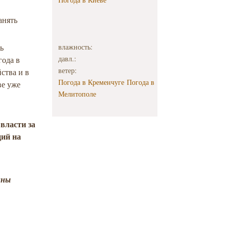
анять
ть
влажность:
давл.:
года в
ветер:
ства и в
Погода в Кременчуге
Погода в
ве уже
Мелитополе
власти за
ций на
ины