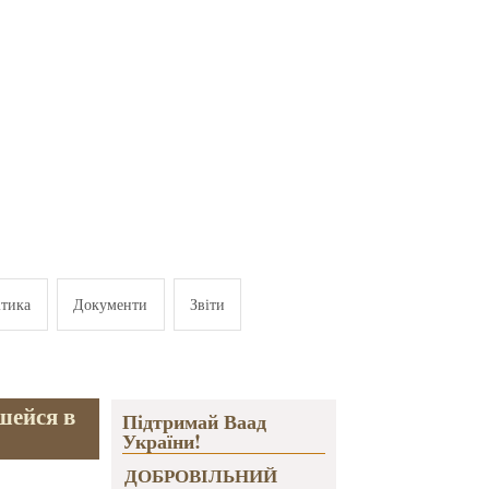
ітика
Документи
Звіти
шейся в
Підтримай Ваад
України!
ДОБРОВІЛЬНИЙ