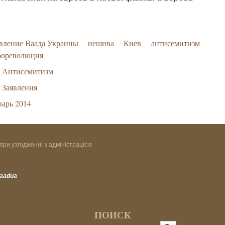
вление Ваада Украины
иешива
Киев
антисемитизм
рореволюция
Антисемитизм
Заявления
арь 2014
при узгодженні з адміністрацією
vaadua
ПОИСК