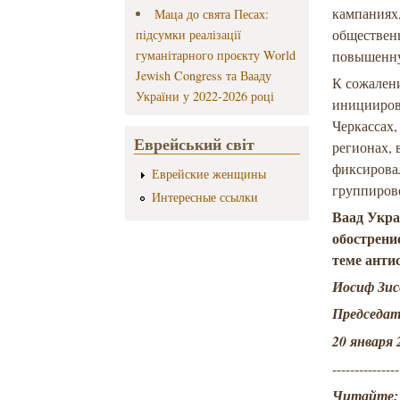
кампаниях
Маца до свята Песах:
обществен
підсумки реалізації
гуманітарного проєкту World
повышенну
Jewish Congress та Вааду
К сожалени
України у 2022-2026 році
инициирова
Черкассах,
Еврейський світ
регионах, 
фиксирова
Еврейские женщины
группиров
Интересные ссылки
Ваад Укра
обострени
теме анти
Иосиф Зис
Председат
20 января 
---------------
Читайте: