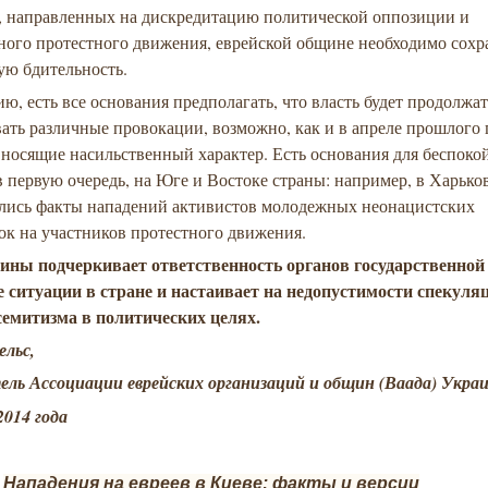
, направленных на дискредитацию политической оппозиции и
ного протестного движения, еврейской общине необходимо сохр
ю бдительность.
ю, есть все основания предполагать, что власть будет продолжа
ть различные провокации, возможно, как и в апреле прошлого 
 носящие насильственный характер. Есть основания для беспокой
в первую очередь, на Юге и Востоке страны: например, в Харько
лись факты нападений активистов молодежных неонацистских
ок на участников протестного движения.
ины подчеркивает ответственность органов государственной 
е ситуации в стране и
настаивает
на недопуст
и
мости спекуля
семитизма в политических целях.
ельс,
ель Ассоциации еврейских организаций и общин (Ваада) Укра
2014 года
Нападения на евреев в Киеве: факты и версии