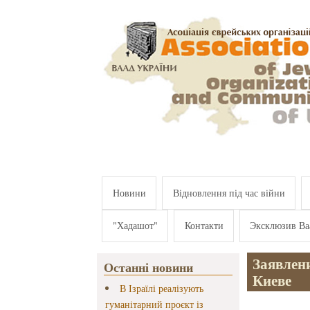
Перейти к основному содержанию
Новини
Відновлення під час війни
"Хадашот"
Контакти
Эксклюзив Ва
Заявлен
Останні новини
Киеве
В Ізраїлі реалізують
гуманітарний проєкт із