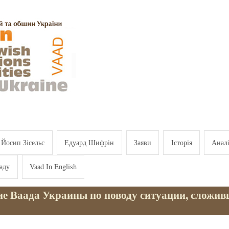
Йосип Зісельс
Едуард Шифрін
Заяви
Історія
Анал
аду
Vaad In English
ие Ваада Украины по поводу ситуации, сложив