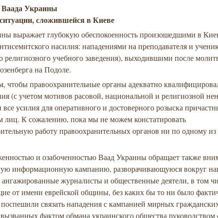
е Ваада Украины
 ситуации, сложившейся в Киеве
ины выражает глубокую обеспокоенность произошедшими в Киев
антисемитского насилия: нападениями на преподавателя и учен
о религиозного учебного заведения), выходившими после молит
озенберга на Подоле.
м, чтобы правоохранительные органы адекватно квалифицирова
ия (с учетом мотивов расовой, национальной и религиозной нен
все усилия для оперативного и достоверного розыска причастн
м лиц. К сожалению, пока мы не можем констатировать
рительную работу правоохранительных органов ни по одному из
женностью и озабоченностью Ваад Украины обращает также вни
ную информационную кампанию, разворачивающуюся вокруг на
 ангажированные журналисты и общественные деятели, в том ч
ие от имени еврейской общины, без каких бы то ни было факти
 поспешили связать нападения с кампанией мирных граждански
, вызванных фактом обмана украинского общества руководством 