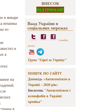
ВНЕСОК
ПІДТРИМАЙ!
е в январе
Ваад України в
ика иешивы
соціальних мережах
вы из
(vaadua
ли
press)
ависти) и
ых к
Група "Євреї за Україну"
 этих
ПОШУК ПО САЙТУ
Доповідь
«Антисемітизм в
мание на
Україні – 2020 рік»
падений.
Бюлетень
"Антисемітизм і
исле
ксенофобія в Україні:
ческих
хроніка"
х
страны в