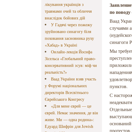
лікування українців з
Заявлени
травмами очей та обличчя
по поводу
внаслідок бойових дій
Ваад Укра
У Гадячі через пожежу
случаями 
зруйновано синагогу біля
(иудейског
поховання засновника руху
синагоги Р
«Хабад» в Україні
Мы требуе
Онлайн-лекція Йосифа
преступлен
Зісельса «Глобальний право-
приложили 
консервативний зсув: міф чи
нападения
реальність?»
Ваад України взяв участь
удовлетво
у Форумі національних
пунктов.
директорів Всесвітнього
С насторо
Єврейського Конгресу
неадекват
«Для мене єврей — це
Отдельные
єврей. Немає значення, де він
выступающ
живе. Ми — одна родина»:
оснований
Едуард Шифрін для Jewish
протестов