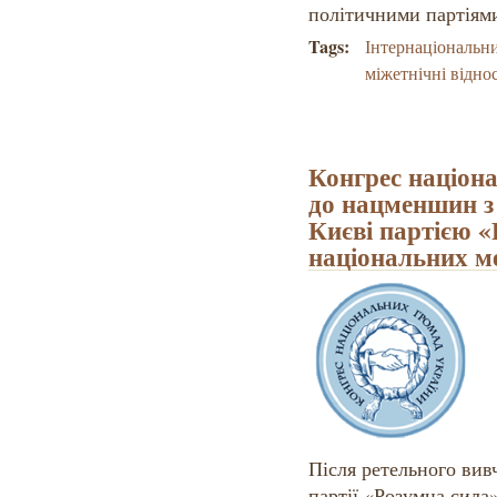
політичними партіям
Tags:
Інтернаціональн
міжетнічні відно
Конгрес націон
до нацменшин з
Києві партією 
національних 
Після ретельного вив
партії «Розумна сила»