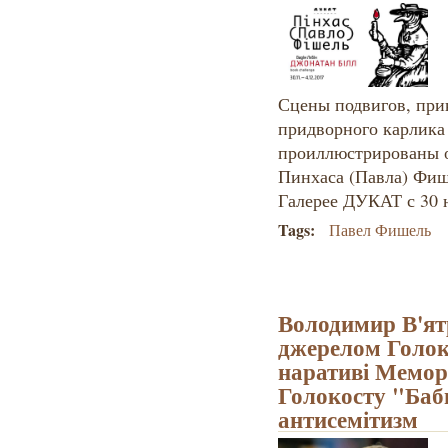
Сцены подвигов, при
придворного карлика
проиллюстрированы 
Пинхаса (Павла) Фиш
Галерее ДУКАТ с 30 н
Tags:
Павел Фишель
Володимир В'ят
джерелом Голок
наративі Мемор
Голокосту "Баб
антисемітизм