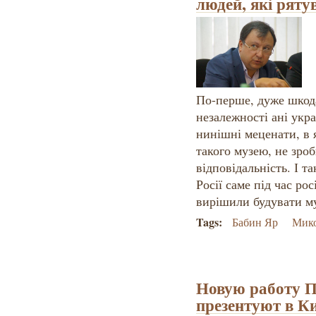
людей, які ряту
По-перше, дуже шкода
незалежності ані укра
нинішні меценати, в 
такого музею, не зро
відповідальність. І т
Росії саме під час ро
вирішили будувати му
Tags:
Бабин Яр
Мико
Новую работу 
презентуют в К