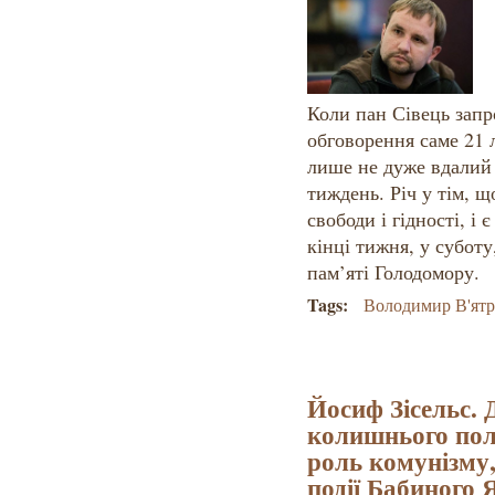
Коли пан Сівець запр
обговорення саме 21 л
лише не дуже вдалий 
тиждень. Річ у тім, щ
свободи і гідності, і є
кінці тижня, у суботу
пам’яті Голодомору.
Tags:
Володимир В'ят
Йосиф Зісельс. 
колишнього пол
роль комунізму,
події Бабиного 