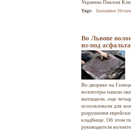
Украины Павлом Кл
Tags:
Биньямин Нетан
Во Львове воло
из-под асфальта
Во дворике на Галицк
волонтеры нашли око
вытащили, еще четыр
использовали для хо
разрушения еврейски
кладбище. Об этом п
руководителя волонте