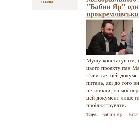
ссылки
"Бабин Яр" одн
прокремлівськи
Мушу констатувати, 
цього проекту пан Ма
з’явиться цей докумен
питань, які до того в
не зникли, на мої пе
цей документ лише п
проілюструвати.
Tags:
Бабин Яр
Віта