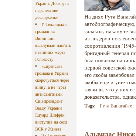
Україні: Досвід та
перспективи
На днях Рута Ванагай
досліджень»
автобиографическую,
У Теплицькій
салаки», накануне вы
громаді на
из лидеров послевоен
Вінничині
сопротивления (1945-
вшанували пам’ять
невинних жертв
бригадный генерал по 
Голокосту
был никаким национа
«Єврейська
первой советской окк
громада в Україні
его якобы завербовал
скорочується через
якобы еще и уничтож
війну, а не через
заявили, что у них е
антисемітизм»:
доказательства, одна
Співпрезидент
Tags:
Рута Ванагайте
Вааду України
Едуард Шифрін
виступив на сесії
ВЄК у Женеві
Альвидас Никже
На Закарпатті