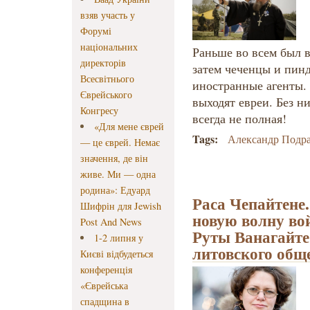
взяв участь у
Форумі
національних
Раньше во всем был 
директорів
затем чеченцы и пинд
Всесвітнього
иностранные агенты. 
Єврейського
выходят евреи. Без н
Конгресу
всегда не полная!
«Для мене єврей
Tags:
Александр Подр
— це єврей. Немає
значення, де він
живе. Ми — одна
родина»: Едуард
Раса Чепайтене
Шифрін для Jewish
новую волну во
Post And News
Руты Ванагайте
1-2 липня у
литовского общ
Києві відбудеться
конференція
«Єврейська
спадщина в