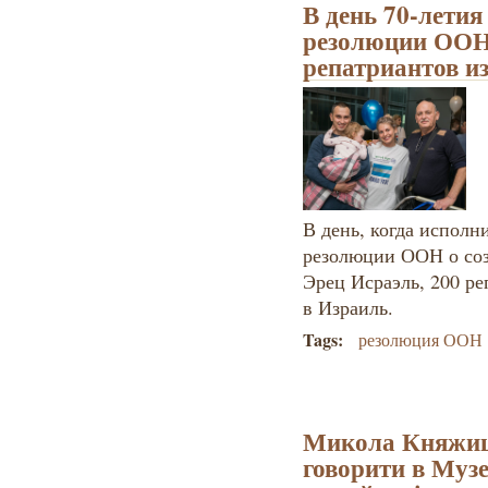
В день 70-летия
резолюции ООН
репатриантов и
В день, когда исполн
резолюции ООН о соз
Эрец Исраэль, 200 р
в Израиль.
Tags:
резолюция ООН
Микола Княжиц
говорити в Музе