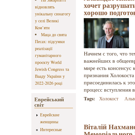
хочет разрушат
відновлять
хорошо подгото
унікальну синагогу
у селі Великі
Ком’яти
Маца до свята
Песах: підсумки
реалізації
Начнем с того, что те
гуманітарного
важнейших в общеевр
проєкту World
мире есть консенсус 
Jewish Congress та
признания Холокоста 
Вааду України у
присоединилась к это
2022-2026 році
процесс вступления 
Tags:
Еврейський
Холокост
Альв
світ
Еврейские
женщины
Віталій Нахмано
Интересные
Меморіального 