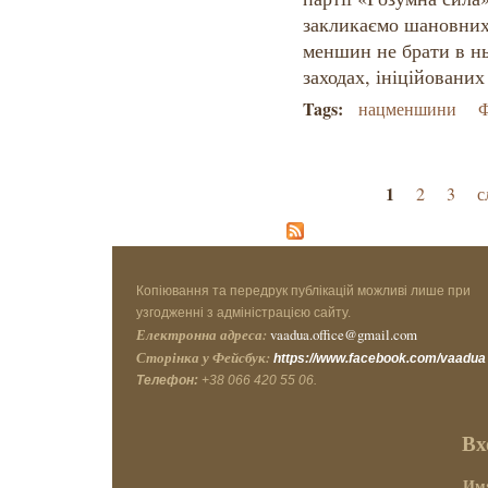
закликаємо шановних
меншин не брати в нь
заходах, ініційовани
Tags:
нацменшини
Ф
Страницы
1
2
3
с
Копіювання та передрук публікацій можливі лише при
узгодженні з адміністрацією сайту.
Електронна адреса:
vaadua.office@gmail.com
Сторінка у Фейсбук:
https://www.facebook.com/vaadua
Телефон:
+38 066 420 55 06.
Вх
Имя