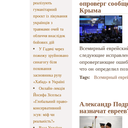
опроверг сообщ
реалізують
Крыма
гуманітарний
проєкт із лікування
українців з
травмами очей та
обличчя внаслідок
бойових дій
Всемирный еврейский
У Гадячі через
следующие исправлен
пожежу зруйновано
опровергающие ошиб
синагогу біля
что он определил по
поховання
засновника руху
Tags:
Всемирный еврей
«Хабад» в Україні
Онлайн-лекція
Йосифа Зісельса
«Глобальний право-
Александр Подр
консервативний
назначат евреев
зсув: міф чи
реальність?»
Ваад України