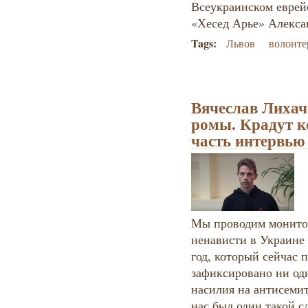
Всеукраинском еврей
«Хесед Арье» Алекса
Tags:
Львов
волонт
Вячеслав Лихач
ромы. Крадут к
часть интервью
Мы проводим монитор
ненависти в Украине 
год, который сейчас п
зафиксировано ни од
насилия на антисемит
нас был один такой с