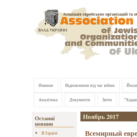
Перейти к основному содержанию
Новини
Відновлення під час війни
Йосип
Аналітика
Документи
Звіти
"Хада
Ноябрь 2017
Останні
новини
Всемирный евре
В Ізраїлі