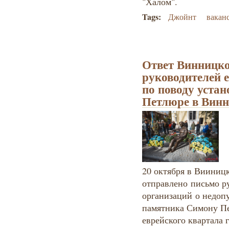
"Халом".
Tags:
Джойнт
вакан
Ответ Винницко
руководителей 
по поводу уста
Петлюре в Винн
20 октября в Вииниц
отправлено письмо р
организаций о недоп
памятника Симону Пе
еврейского квартала 