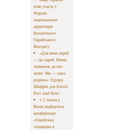
взяв участь у
Форумі
національних
директорів
Всесвітнього
Єврейського
Конгресу
«Для мене єврей
— це єврей. Немає
значення, де він
живе. Ми — одна
родина»: Едуард
Шифрін для Jewish
Post And News
1-2 липня у
Києві відбудеться
конференція
«Єврейська
спадщина в