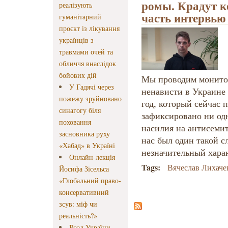
ромы. Крадут к
реалізують
часть интервью
гуманітарний
проєкт із лікування
українців з
травмами очей та
обличчя внаслідок
бойових дій
Мы проводим монитор
У Гадячі через
ненависти в Украине 
пожежу зруйновано
год, который сейчас п
синагогу біля
зафиксировано ни од
поховання
насилия на антисемит
засновника руху
нас был один такой с
«Хабад» в Україні
незначительный харак
Онлайн-лекція
Tags:
Вячеслав Лихаче
Йосифа Зісельса
«Глобальний право-
консервативний
зсув: міф чи
реальність?»
Ваад України