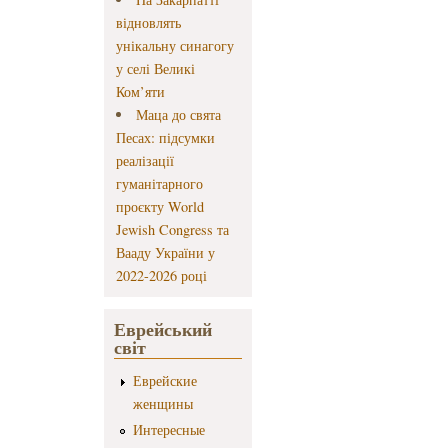
відновлять
унікальну синагогу
у селі Великі
Ком’яти
Маца до свята
Песах: підсумки
реалізації
гуманітарного
проєкту World
Jewish Congress та
Вааду України у
2022-2026 році
Еврейський
світ
Еврейские
женщины
Интересные