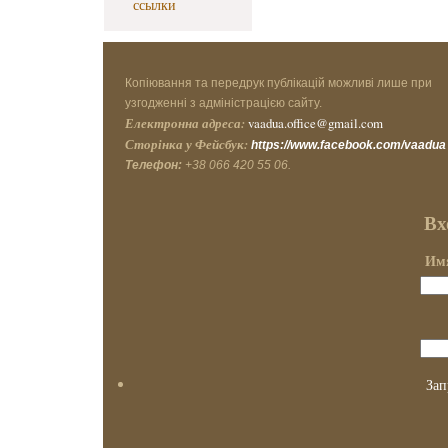
ссылки
Копіювання та передрук публікацій можливі лише при
узгодженні з адміністрацією сайту.
Електронна адреса:
vaadua.office@gmail.com
Сторінка у Фейсбук:
https://www.facebook.com/vaadua
Телефон:
+38 066 420 55 06.
Вх
Имя
Зап