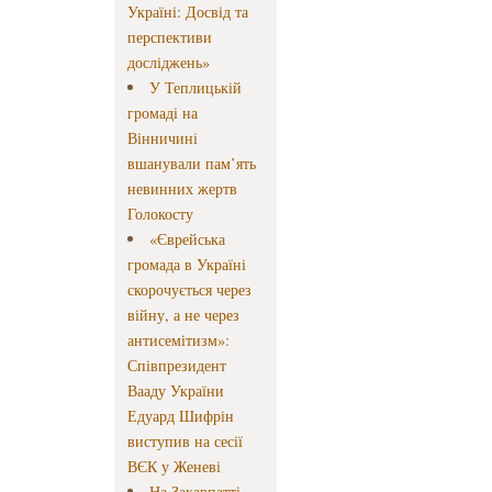
Україні: Досвід та
перспективи
досліджень»
У Теплицькій
громаді на
Вінничині
вшанували пам’ять
невинних жертв
Голокосту
«Єврейська
громада в Україні
скорочується через
війну, а не через
антисемітизм»:
Співпрезидент
Вааду України
Едуард Шифрін
виступив на сесії
ВЄК у Женеві
На Закарпатті