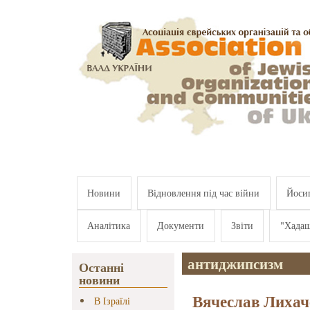
Перейти к основному содержанию
Новини
Відновлення під час війни
Йосип
Аналітика
Документи
Звіти
"Хада
антиджипсизм
Останні
новини
Вячеслав Лихач
В Ізраїлі