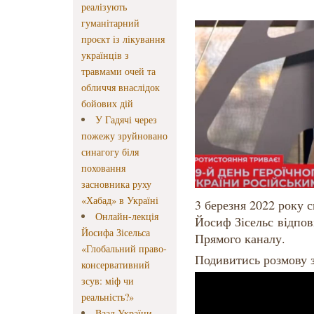
реалізують
гуманітарний
проєкт із лікування
українців з
травмами очей та
обличчя внаслідок
бойових дій
У Гадячі через
пожежу зруйновано
синагогу біля
поховання
засновника руху
«Хабад» в Україні
3 березня 2022 року 
Онлайн-лекція
Йосиф Зісельс відпов
Йосифа Зісельса
Прямого каналу.
«Глобальний право-
Подивитись розмову 
консервативний
зсув: міф чи
реальність?»
Ваад України