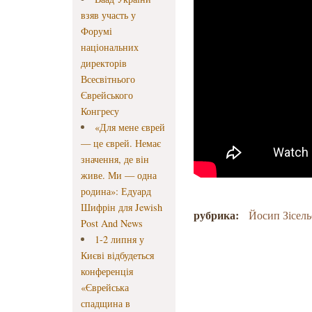
взяв участь у
Форумі
національних
директорів
Всесвітнього
Єврейського
Конгресу
«Для мене єврей
— це єврей. Немає
значення, де він
живе. Ми — одна
родина»: Едуард
Шифрін для Jewish
рубрика:
Йосип Зісель
Post And News
1-2 липня у
Києві відбудеться
конференція
«Єврейська
спадщина в