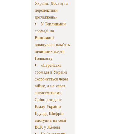
Україні: Досвід та
перспективи
досліджень»
У Теплицькій
громаді на
Вінничині
вшанували пам’ять
невинних жертв
Голокосту
«Єврейська
громада в Україні
скорочується через
війну, а не через
антисемітизм»:
Співпрезидент
Вааду України
Едуард Шифрін
виступив на сесії
ВЄК у Женеві
На Закарпатті