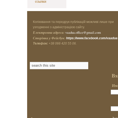
ссылки
Копіювання та передрук публікацій можливі лише при
узгодженні з адміністрацією сайту.
Електронна адреса:
vaadua.office@gmail.com
Сторінка у Фейсбук:
https://www.facebook.com/vaadua
Телефон:
+38 066 420 55 06.
Вх
Имя