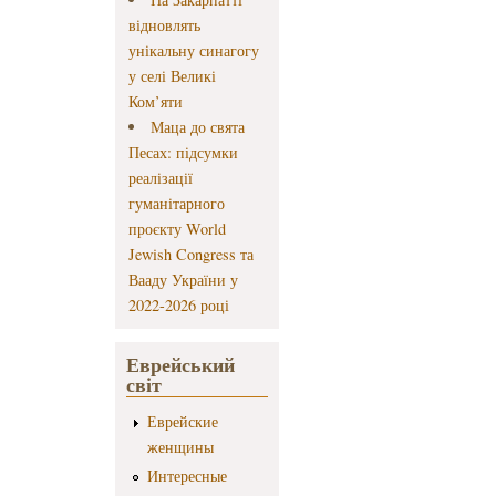
відновлять
унікальну синагогу
у селі Великі
Ком’яти
Маца до свята
Песах: підсумки
реалізації
гуманітарного
проєкту World
Jewish Congress та
Вааду України у
2022-2026 році
Еврейський
світ
Еврейские
женщины
Интересные