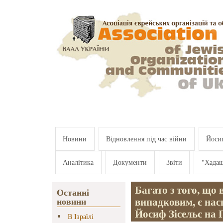
Перейти к основному содержанию
Новини
Відновлення під час війни
Йосип
Аналітика
Документи
Звіти
"Хада
Багато з того, що в
Останні
випадковим, є нас
новини
Йосиф Зісельс на
В Ізраїлі