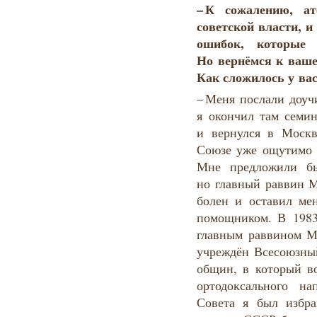
–
К
сожалению
,
ат
советской
власти
,
и
ошибок
,
которые
Но вернёмся к ваше
Как сложилось у вас
– Меня послали доуч
я окончил там семи
и вернулся в Москв
Союзе уже ощутимо 
Мне предложили бы
но главный раввин 
болен и оставил ме
помощником. В 1983
главным раввином М
учреждён Всесоюзны
общин, в который в
ортодоксального н
Совета я был избр