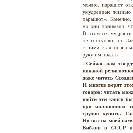
можно, парашют отк
умудрённые жизнью 
парашют». Конечно,
но они понимали, чт
В этом их мудрость
не отступают от Зак
с ними сталкиваешьс
руку им подать.
–
Сейчас
нам
тв
ерд
никакой религиозно
даже читать Свяще
И многие верят это
говорю: читать можн
найти эти книги бы
при миллионных т
трудно купить. Та
Но вот на моей пам
Библии в СССР и 