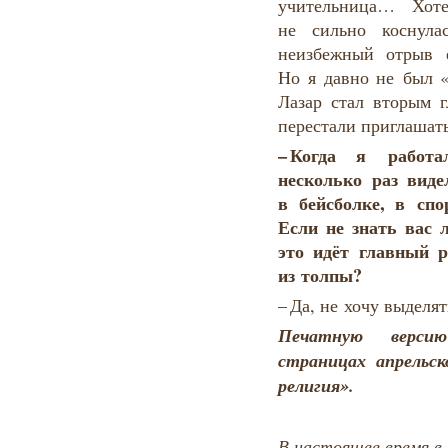
учительница… Хоте
не сильно коснула
неизбежный отрыв е
Но я давно не был «
Лазар стал вторым 
перестали приглашат
–
Когда
я работа
несколько
раз
виде
в бейсболке
,
в спо
Если
не знать
вас
это
идёт
главный
р
из толпы?
– Да, не хочу выделя
Печатную верс
страницах апрельс
религия».
В настоящее время в