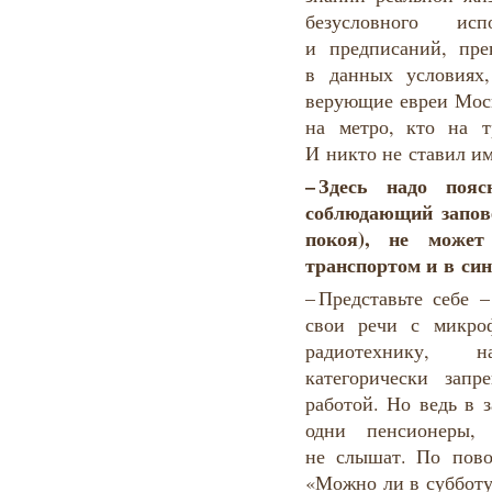
безусловного ис
и предписаний, пре
в данных условиях
верующие евреи Моск
на метро, кто на 
И никто не ставил им
–
Здесь
надо
пояс
соблюдающий
запов
покоя
),
не может
транспортом
и в си
– Представьте себе 
свои речи с микро
радиотехнику, 
категорически запр
работой. Но ведь в з
одни пенсионеры,
не слышат. По повод
«Можно ли в субботу