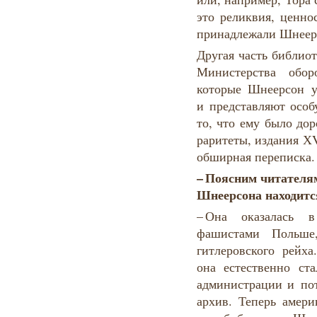
это реликвия, ценно
принадлежали Шнеер
Другая часть библио
Министерства обо
которые Шнеерсон у
и представляют особ
то, что ему было дор
раритеты, издания Х
обширная переписка.
–
Поясним
читателя
Шнеерсона
находитс
– Она оказалась 
фашистами Польше
гитлеровского рейх
она естественно ст
администрации и по
архив. Теперь амери