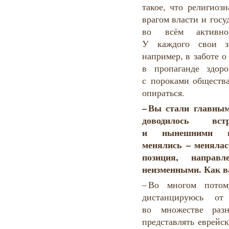
такое, что религиоз
врагом власти и госу
во всём активно 
У каждого свои за
например, в заботе о
в пропаганде здор
с пороками общества
опираться.
–
Вы
стали
главны
доводилось
вст
и нынешними
менялись –
менялас
позиция, направл
неизменными. Как в
– Во многом потом
дистанцируюсь о
во множестве раз
представлять еврейс