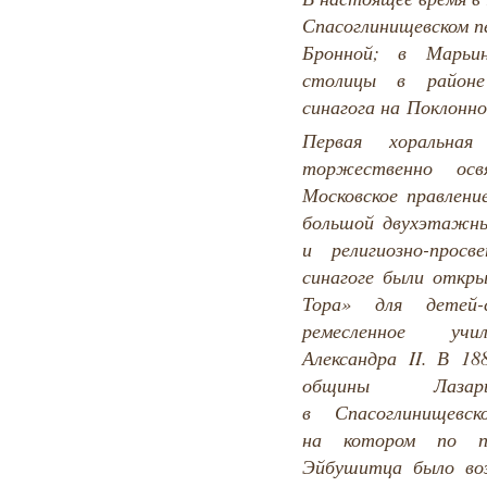
Спасоглинищевском п
Бронной; в Марьин
столицы в район
синагога на Поклонно
Первая хоральна
торжественно ос
Московское правлени
большой двухэтажны
и религиозно-прос
синагоге были откр
Тора» для детей
ремесленное уч
Александра II. В 18
общины Лаза
в Спасоглинищевск
на котором по п
Эйбушитца было воз