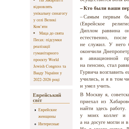
відновлять
–
Кто
были
ваши
пе
унікальну синагогу
– Самым первым б
у селі Великі
(Еврейское религи
Ком’яти
Диплом раввина о
Маца до свята
естественно, посл
Песах: підсумки
не служил. У него 
реалізації
окончили Днепропетр
гуманітарного
в авиационной пр
проєкту World
на пенсию, стал рав
Jewish Congress та
Гурвича возглавить 
Вааду України у
учились, и я в том ч
2022-2026 році
и умел учить.
В Москву я, советск
Еврейський
світ
приехал из Хабаров
найти здесь работу.
Еврейские
у моих коллег и 
женщины
а на досуге могли и 
Интересные
Но я много читал. 