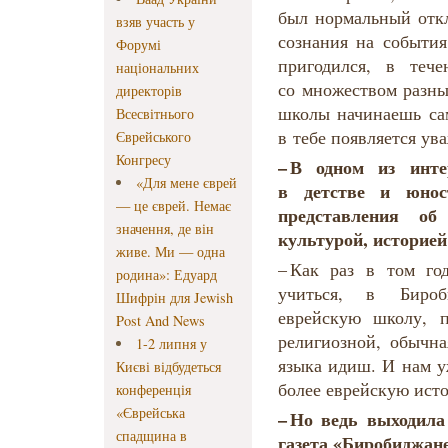
был нормальный откл
взяв участь у
сознания на события
Форумі
пригодился, в теч
національних
со множеством разны
директорів
школы начинаешь сам
Всесвітнього
в тебе появляется ув
Єврейського
Конгресу
–
В
одном
из инт
«Для мене єврей
в детстве и юно
— це єврей. Немає
представления о
значення, де він
культурой, историе
живе. Ми — одна
– Как раз в том го
родина»: Едуард
учиться, в Биро
Шифрін для Jewish
еврейскую школу, 
Post And News
религиозной, обычна
1-2 липня у
языка идиш. И нам у
Києві відбудеться
более еврейскую ис
конференція
«Єврейська
–
Но
ведь
выходила
спадщина в
газета
«Биробиджан