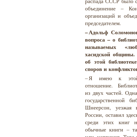
распада СССР было с
объединение – Кон
организаций и объе
председателем.
–
Адольф
Соломоно
вопроса –
о библио
называемых
«люб
хасидской общины
.
об этой библиотек
споров и конфликто
– Я имею к этой
отношение. Библио
из двух частей. Одн
государственной би
Шнеерсон, уезжая 
России, оставил зде
среди этих книг 
обычные книги – та
или, например, Тора 