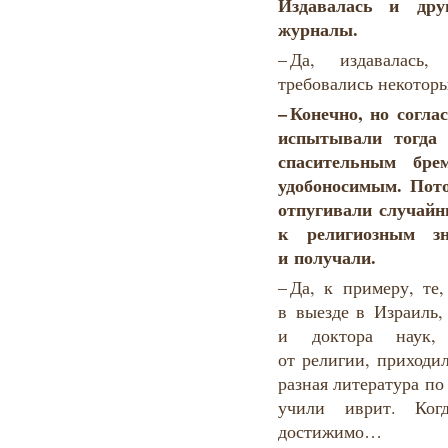
Издавалась и друг
журналы.
– Да, издавалась
требовались некоторы
–
Конечно
,
но согла
испытывали
тогда
спасительным
бре
удобоносимым
.
Пот
отпугивали
слу
чайн
к религиозным з
и получали.
– Да, к примеру, те
в выезде в Израиль,
и доктора наук,
от религии, приходил
разная литература по
учили иврит. Ког
достижимо…