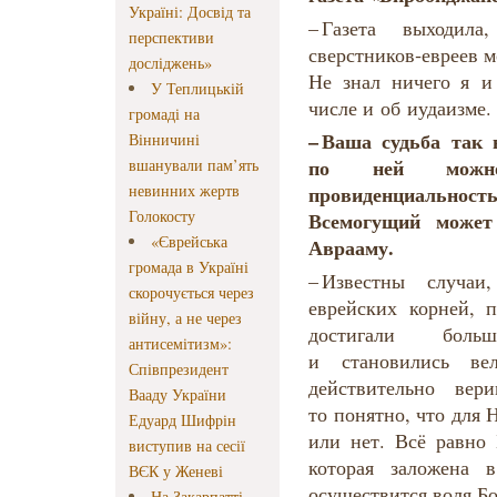
Україні: Досвід та
– Газета выходи
перспективи
сверстников‑евреев м
досліджень»
Не знал ничего я и
У Теплицькій
числе и об иудаизме.
громаді на
–
Ваша
судьба
так
Вінничині
по ней
можн
вшанували пам’ять
невинних жертв
провиденциальност
Голокосту
Всемогущий
может
«Єврейська
Аврааму.
громада в Україні
– Известны случа
скорочується через
еврейских корней, п
війну, а не через
достигали боль
антисемітизм»:
и становились ве
Співпрезидент
действительно вер
Вааду України
то понятно, что для
Едуард Шифрін
или нет. Всё равно 
виступив на сесії
которая заложена 
ВЄК у Женеві
осуществится воля Бо
На Закарпатті