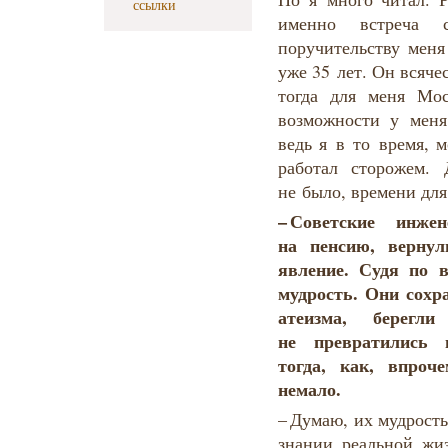
ссылки
именно встреча 
поручительству мен
уже 35 лет. Он всяч
тогда для меня Мо
возможности у меня
ведь я в то время, 
работал сторожем.
не было, времени для
–
Советские
инжен
на пенсию
,
вернул
явление
.
Судя
по в
мудрость
.
Они
сохр
атеизма
,
берегли
не превратились 
тогда, как, впроч
немало.
– Думаю, их мудрост
знании реальной жи