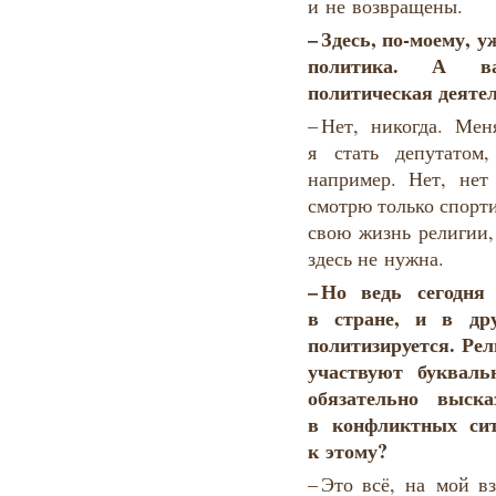
и не возвращены.
–
Здесь
,
по
-
моему
,
у
политика
.
А ва
политическая
деяте
– Нет, никогда. Ме
я стать депутатом
например. Нет, не
смотрю только спорт
свою жизнь религии,
здесь не нужна.
–
Но
ведь
сегодня
в стране, и в дру
политизируется. Рел
участвуют букваль
обязательно выск
в конфликтных си
к этому?
– Это всё, на мой в