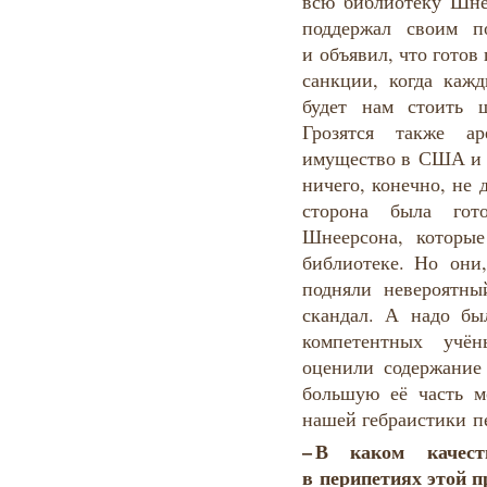
всю библиотеку Шн
поддержал своим п
и объявил, что гото
санкции, когда каж
будет нам стоить 
Грозятся также ар
имущество в США и т
ничего, конечно, не
сторона была гот
Шнеерсона, которые
библиотеке. Но они
подняли невероятн
скандал. А надо бы
компетентных учё
оценили содержание
большую её часть 
нашей гебраистики п
–
В
каком
качест
в перипетиях
этой
п