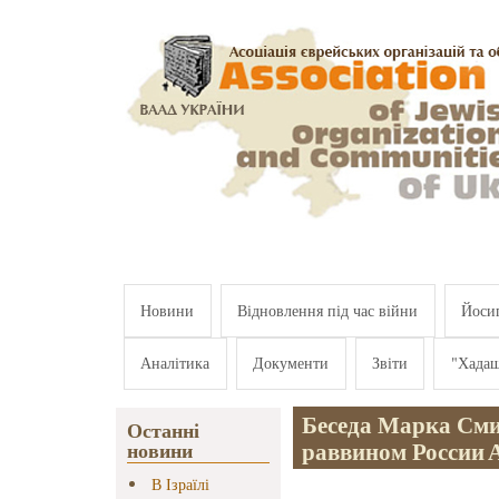
Перейти к основному содержанию
Новини
Відновлення під час війни
Йосип
Аналітика
Документи
Звіти
"Хада
Беседа Марка Сми
Останні
раввином России 
новини
В Ізраїлі