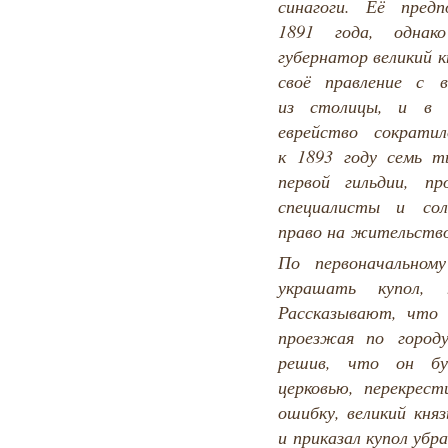
синагоги. Её пред
1891 года, однако
губернатор великий к
своё правление с в
из столицы, и в т
еврейство сократи
к 1893 году семь т
первой гильдии, пр
специалисты и сол
право на жительство
По первоначальном
украшать купол,
Рассказывают, что м
проезжая по городу
решив, что он бу
церковью, перекрест
ошибку, великий кня
и приказал купол убр