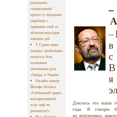
реалізують
–
гуманітарний
проєкт із лікування
А
українців з
травмами очей та
–
обличчя внаслідок
бойових дій
в
У Гадячі через
пожежу зруйновано
с
синагогу біля
поховання
В
засновника руху
я
«Хабад» в Україні
Онлайн-лекція
э
Йосифа Зісельса
«Глобальний право-
консервативний
Длилось это наше г
зсув: міф чи
года. Я говорю б
реальність?»
не агитировал, никто
Ваад України