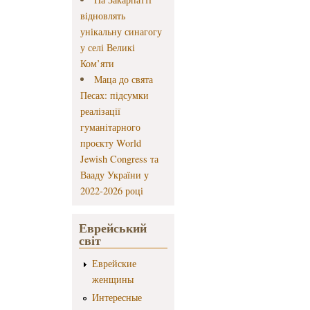
відновлять
унікальну синагогу
у селі Великі
Ком’яти
Маца до свята
Песах: підсумки
реалізації
гуманітарного
проєкту World
Jewish Congress та
Вааду України у
2022-2026 році
Еврейський
світ
Еврейские
женщины
Интересные