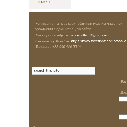
ссылки
Копіювання та передрук публікацій можливі лише при
узгодженні з адміністрацією сайту.
Електронна адреса:
vaadua.office@gmail.com
Сторінка у Фейсбук:
https://www.facebook.com/vaadua
Телефон:
+38 066 420 55 06.
Вх
Имя