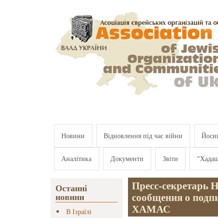
Перейти к основному содержанию
Новини
Відновлення під час війни
Йосип
Аналітика
Документи
Звіти
"Хада
Пресс-секретарь 
Останні
сообщения о подп
новини
ХАМАС
В Ізраїлі