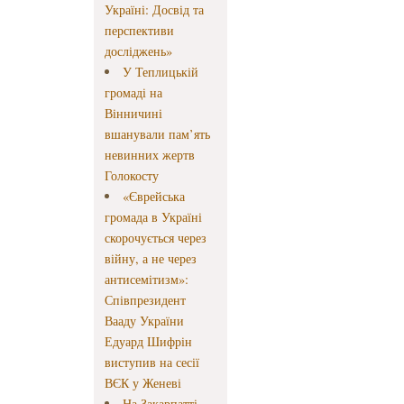
Україні: Досвід та
перспективи
досліджень»
У Теплицькій
громаді на
Вінничині
вшанували пам’ять
невинних жертв
Голокосту
«Єврейська
громада в Україні
скорочується через
війну, а не через
антисемітизм»:
Співпрезидент
Вааду України
Едуард Шифрін
виступив на сесії
ВЄК у Женеві
На Закарпатті