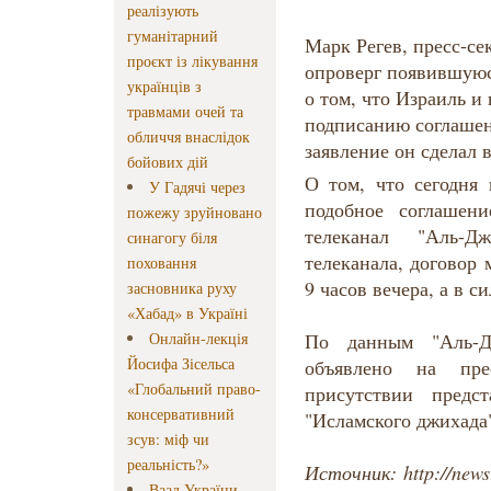
реалізують
гуманітарний
Марк Регев, пресс-се
проєкт із лікування
опроверг появившую
українців з
о том, что Израиль 
травмами очей та
подписанию соглашен
обличчя внаслідок
заявление он сделал
бойових дій
О том, что сегодня
У Гадячі через
подобное соглашен
пожежу зруйновано
телеканал "Аль-
синагогу біля
телеканала, договор
поховання
9 часов вечера, а в с
засновника руху
«Хабад» в Україні
Онлайн-лекція
По данным "Аль-Д
Йосифа Зісельса
объявлено на пр
«Глобальний право-
присутствии пред
консервативний
"Исламского джихада
зсув: міф чи
реальність?»
Источник: http://newsr
Ваад України