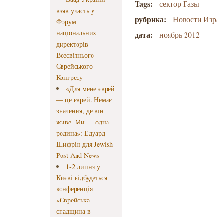
Tags:
сектор Газы
взяв участь у
рубрика:
Новости Изр
Форумі
національних
дата:
ноябрь 2012
директорів
Всесвітнього
Єврейського
Конгресу
«Для мене єврей
— це єврей. Немає
значення, де він
живе. Ми — одна
родина»: Едуард
Шифрін для Jewish
Post And News
1-2 липня у
Києві відбудеться
конференція
«Єврейська
спадщина в