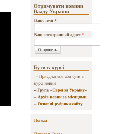
Отримувати новини
Вааду України
Ваше имя
*
Ваш электронный адрес
*
Бути в курсі
–
Пр
иєднатися, аби бути в
курсі новин
– Група
«Євреї за Україну»
–
Архів новин за місяцями
–
Основні рубрики сайту
Погода
Погода в
Киеве