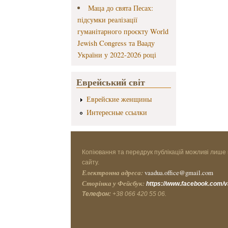
Маца до свята Песах:
підсумки реалізації
гуманітарного проєкту World
Jewish Congress та Вааду
України у 2022-2026 році
Еврейський світ
Еврейские женщины
Интересные ссылки
Копіювання та передрук публікацій можливі лише 
сайту.
Електронна адреса:
vaadua.office@gmail.com
Сторінка у Фейсбук:
https://www.facebook.com/
Телефон:
+38 066 420 55 06.