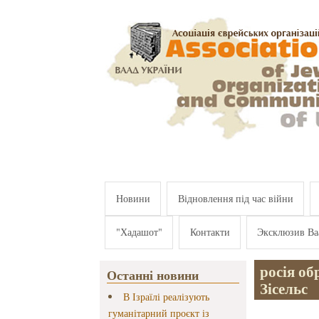
Перейти к основному содержанию
Новини
Відновлення під час війни
"Хадашот"
Контакти
Эксклюзив Ва
росія о
Останні новини
Зісельс
В Ізраїлі реалізують
гуманітарний проєкт із