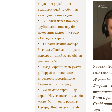
лікування українців з
травмами очей та обличчя
внаслідок бойових дій
У Гадячі через пожежу
зруйновано синагогу біля
поховання засновника руху
«Хабад» в Україні
Онлайн-лекція Йосифа
Зісельса «Глобальний право-
консервативний зсув: міф чи
реальність?»
5 травня 2
Ваад України взяв участь
запитання
у Форумі національних
директорів Всесвітнього
«Вчора до
Єврейського Конгресу
Лаврова – 
«Для мене єврей — це
терористи
єврей. Немає значення, де він
Вони й ран
живе. Ми — одна родина»:
Сході пар
Едуард Шифрін для Jewish
зауважив 