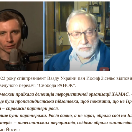
022 року співпрезидент Вааду України пан Йосиф Зісельс відпові
 ведучого передачі "Свобода РАНОК".
 москви приїхала делегація терористичної організації ХАМАС.
це була пропагандистська підготовка, щоб показати, що не Ізра
 – справжні партнери росії.
іше були партнерами. Росія давно, а не зараз, обрала собі на Б
тнерів – палестинських терористів, свідомо обрала «антисвіт
пан Йосиф.