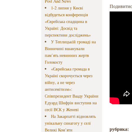
Post And News
Подивитис
1-2 липня у Києві
відбудеться конференція
«Єврейська спадщина в
Україні: Досвід та
перспективи досліджень»
У Теплицькій громаді на
Вінничині вшанували
пам’ять невинних жертв
Голокосту
«Єврейська громада в
Україні скорочується через
війну, а не через
антисемітизм»:
Співпрезидент Вааду України
Едуард Шифрін виступив на
сесії ВЄК у Женеві
На Закарпатті відновлять
унікальну синагогу у селі
рубрика:
Великі Ком’яти