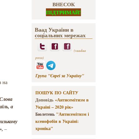
ВНЕСОК
ПІДТРИМАЙ!
Ваад України в
соціальних мережах
(vaadua
press)
Група "Євреї за Україну"
в на
ПОШУК ПО САЙТУ
 Слова
Доповідь
«Антисемітизм в
їль, а
Україні – 2020 рік»
Бюлетень
"Антисемітизм і
лизькому
ксенофобія в Україні:
хроніка"
»,
–