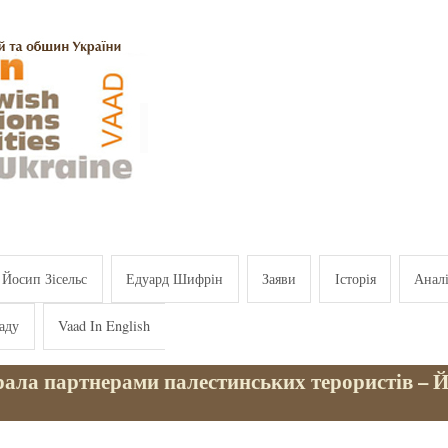
Йосип Зісельс
Едуард Шифрін
Заяви
Історія
Анал
аду
Vaad In English
брала партнерами палестинських терористів – 