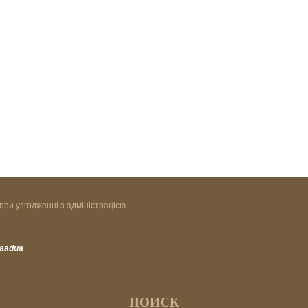
при узгодженні з адміністрацією
vaadua
ПОИСК