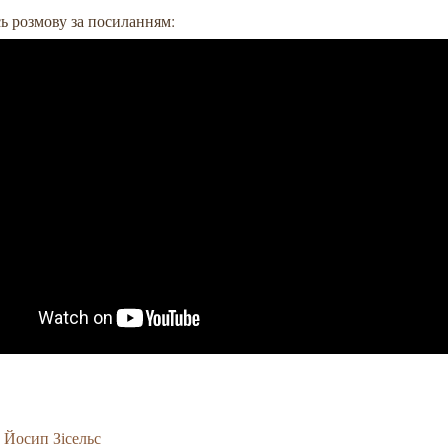
ь розмову за посиланням:
Йосип Зісельс