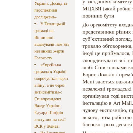
у засіданнях комітету
Україні: Досвід та
МЦХБЯ (який робив то
перспективи
повинно бути.
досліджень»
У Теплицькій
До оргкомітету входи
громаді на
представники різних 
Вінничині
суб’єктивний погляд,
вшанували пам’ять
тривало обговорення,
невинних жертв
іноді це приймалося, 
Голокосту
скоординувати всі поз
«Єврейська
осіб. Співголовами к
громада в Україні
Борис Ложкін і прем’
скорочується через
Мені здається важлив
війну, а не через
незалежні громадські 
антисемітизм»:
організував тоді виста
Співпрезидент
інсталяцію в Art Mall
Вааду України
чудову експозицію, п
Едуард Шифрін
всього, поза роботою 
виступив на сесії
близько трьох десяткі
ВЄК у Женеві
На Закарпатті