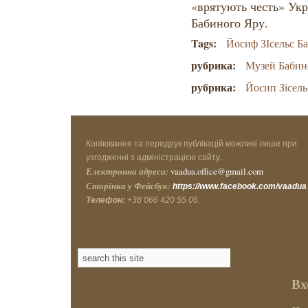
«врятують честь» Укра
Бабиного Яру.
Tags:
Йосиф ЗІсельс Ба
рубрика:
Музей Бабин
рубрика:
Йосип Зісель
Копіювання та передрук публікацій можливі лише при
узгодженні з адміністрацією сайту.
Електронна адреса:
vaadua.office@gmail.com
Сторінка у Фейсбук:
https://www.facebook.com/vaadua
Телефон:
+38 066 420 55 06.
Вх