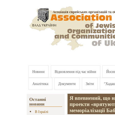
Перейти к основному содержанию
Новини
Відновлення під час війни
Йосип
Аналітика
Документи
Звіти
"Хада
Я впевнений, що н
Останні
проекти «врятують
новини
меморіалізації Ба
В Ізраїлі