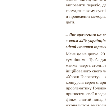
виправити перекіс, 
громадянському суспіл
й проведенні меморіал
дати.
– Яке враження на в
з яким 44% українців
місті сталася траге
Мене це не дивує. 20
сумнішими. Треба див
майже чверть столітт
ініційованого свого 
«Уроки Голокосту» – с
конкурсів серед стар
проблематику Голокос
приносить свої плоди
фільм, знятий понад 
журналістом Анатоліє