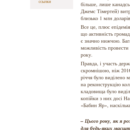
ссылки
більше, лише канадсь
Джемс Тімертей) витр
близько 1 млн доларів
Все це, плюс епідемі
що активність громад
є значно нижчою. Баг
можливість провести 
року.
Правда, і участь держ
скромнішою, ніж 2016
річчя було виділено 
на реконструкцію кол
кладовища було виділ
копійки з них досі Н
«Бабин Яр», наскільк
– Цього року, як я р
для будь-яких масшт