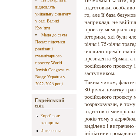
Не можна сказати, що
підготовки, особливо 
відновлять
унікальну синагогу
го, але її база безум
у селі Великі
наприклад, не ввійш
Ком’яти
проекту меморіалізаці
Маца до свята
історики, які були чл
Песах: підсумки
річчя і 75-річчя траге
реалізації
очолили прем’єр-міні
гуманітарного
президента Єрмак, а 
проєкту World
російського проекту 
Jewish Congress та
заступником.
Вааду України у
Таким чином, фактичн
2022-2026 році
80-річчя початку траг
російського проекту м
Еврейський
розраховуючи, в тому
світ
підготовці меморіаль
Еврейские
років тому з держбюдж
женщины
виділено і витрачено 
Интересные
ініціативи громадянс