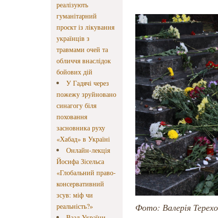
реалізують
гуманітарний
проєкт із лікування
українців з
травмами очей та
обличчя внаслідок
бойових дій
У Гадячі через
пожежу зруйновано
синагогу біля
поховання
засновника руху
«Хабад» в Україні
Онлайн-лекція
Йосифа Зісельса
«Глобальний право-
консервативний
зсув: міф чи
реальність?»
Фото: Валерія Терехо
Ваад України