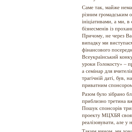
Саме так, майже нема
різним громадським о
ініціативами, а ми, в
бізнесменів із проха
Причому, не через Ва
випадку ми виступаєм
фінансового посередн
Всеукраїнський конку
уроки Голокосту» – п
а семінар для вчител
трагічній даті, був, 
приватним спонсором
Разом було зібрано бл
приблизно третина вж
Пошук спонсорів трив
проекту МЦХБЯ своя п
реалізовувати, але у 
Таким чином, ми хоча