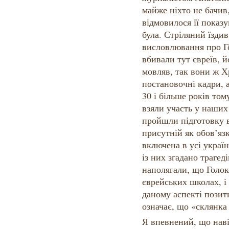
майже ніхто не бачив
відмовилося її показу
була. Стріляний їздив
висловлювання про Го
вбивали тут євреїв, й
мовляв, так вони ж Х
постановочні кадри, 
30 і більше років тому
взяли участь у наших
пройшли підготовку в 
присутній як обов’яз
включена в усі українс
із них згадано траге
наполягали, що Голок
єврейських школах, і 
даному аспекті позит
означає, що «склянка
Я впевнений, що наві