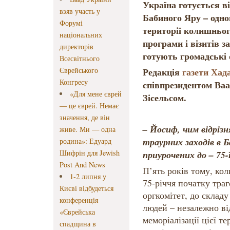
Україна готується ві
взяв участь у
Бабиного Яру – одно
Форумі
території колишньо
національних
програми і візитів з
директорів
готують громадські о
Всесвітнього
Єврейського
Редакція
газети Ха
Конгресу
співпрезидентом Ва
«Для мене єврей
Зісельсом.
— це єврей. Немає
значення, де він
– Йосиф, чим відріз
живе. Ми — одна
траурних заходів в Б
родина»: Едуард
Шифрін для Jewish
приурочених до – 75-ї
Post And News
П’ять років тому, кол
1-2 липня у
75-річчя початку траг
Києві відбудеться
оргкомітет, до складу
конференція
людей – незалежно від
«Єврейська
меморіалізації цієї т
спадщина в