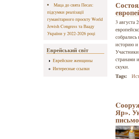
Состоя
Маца до свята Песах:
европе
підсумки реалізації
гуманітарного проєкту World
3 августа 
Jewish Congress та Вааду
европейско
України у 2022-2026 році
собрались 
историю и 
Еврейський світ
Участники 
странами и
Еврейские женщины
скуки.
Интересные ссылки
Tags:
Ист
Cооруж
Яр». У
письм