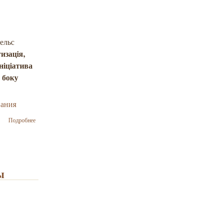
сельс
изація,
ніціатива
 боку
вания
о Йосиф
Подробнее
Зісельс: Я
бачу як
питання
освіти та
нацменшин
ы
політизується