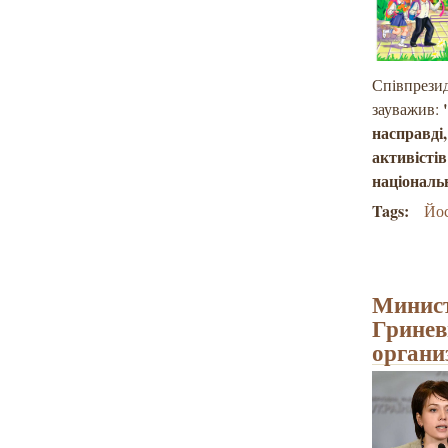
Співпрезид
"
зауважив:
насправді
активісті
націонал
Tags:
Йос
Минист
Гринев
органи