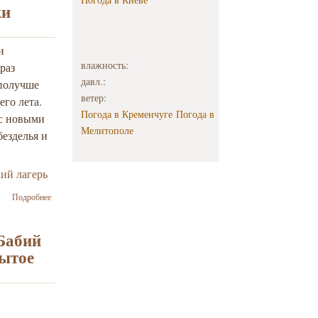
дискуссия
ки
прошла во
Львове
и
влажность:
раз
давл.:
 получше
ветер:
его лета.
Погода в Кременчуге
Погода в
 с новыми
Мелитополе
безделья и
кий лагерь
о Состоялось
Подробнее
открытие
новой смены
лагеря
Бабий
«Истоки
рытое
европейской
толерантности-
Кавказ»