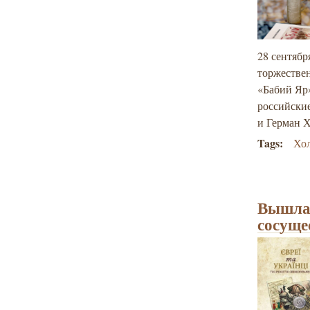
28 сентябр
торжестве
«Бабий Яр»
российски
и Герман 
Tags:
Хо
Вышла 
сосуще