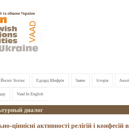
Йосип Зісельс
Едуард Шифрін
Заяви
Історія
Анал
аду
Vaad In English
турный диалог
но-ціннісні активності релігій і конфесій в