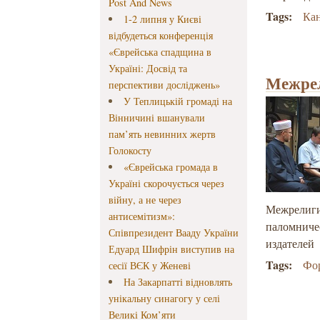
Post And News
Tags:
Ка
1-2 липня у Києві
відбудеться конференція
«Єврейська спадщина в
Україні: Досвід та
Межрел
перспективи досліджень»
У Теплицькій громаді на
Вінничині вшанували
пам’ять невинних жертв
Голокосту
«Єврейська громада в
Україні скорочується через
війну, а не через
Межрелиги
антисемітизм»:
паломничес
Співпрезидент Вааду України
издателей
Едуард Шифрін виступив на
Tags:
Фор
сесії ВЄК у Женеві
На Закарпатті відновлять
унікальну синагогу у селі
Великі Ком’яти