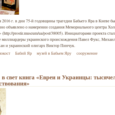
я 2016 г. в дни 75-й годовщины трагедии Бабьего Яра в Киеве б
нно объявлено о намерении создания Мемориального центра Хол
 (http://prostir.museum/ua/post/38005). Инициаторами проекта ста
е миллиардеры украинского происхождения Павел Фукс, Михаи
Хан и украинский олигарх Виктор Пинчук.
локост
Бабий Яр
музей в Бабьем Яру
сооружение
в свет книга «Евреи и Украинцы: тысяче
ствования»