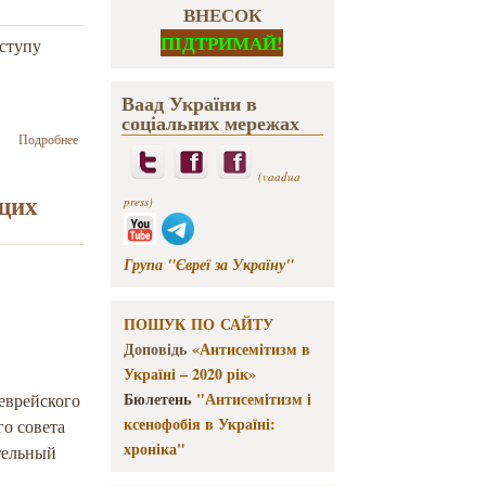
ВНЕСОК
ПІДТРИМАЙ!
иступу
Ваад України в
соціальних мережах
о Соціально-
Подробнее
ціннісні
активності
(vaadua
релігій і
ющих
press)
конфесій в
умовах
небезпек
Група "Євреї за Україну"
обговорювали
в ЧНУ
ПОШУК ПО САЙТУ
Доповідь
«Антисемітизм в
Україні – 2020 рік»
Бюлетень
"Антисемітизм і
еврейского
ксенофобія в Україні:
го совета
хроніка"
тельный