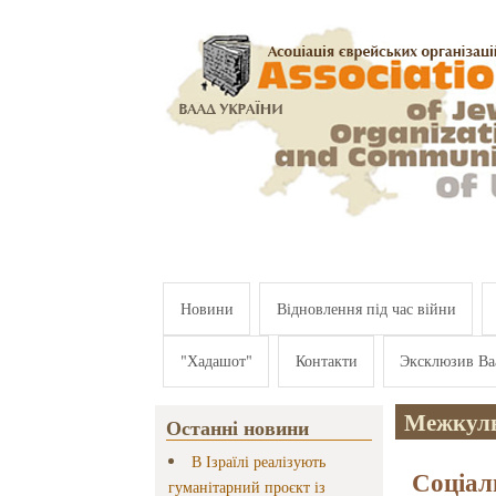
Перейти к основному содержанию
Новини
Відновлення під час війни
"Хадашот"
Контакти
Эксклюзив Ва
Межкуль
Останні новини
В Ізраїлі реалізують
Соціаль
гуманітарний проєкт із