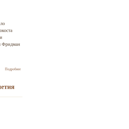
ыло
окоста
ли
л Фридман
о Cооружение
Подробнее
Мемориального
центра
Холокоста
летия
«Бабий Яр».
Украинские
историки
предостерегают.
Открытое
письмо