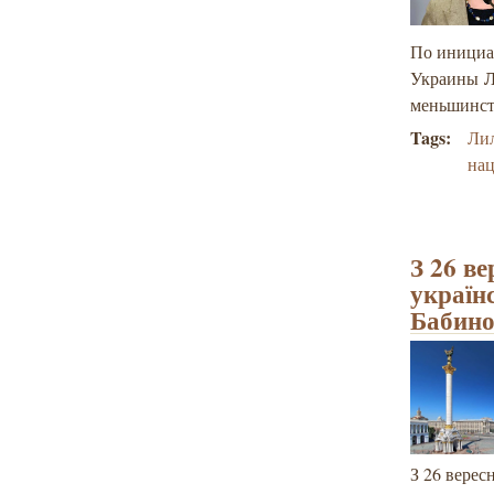
По инициат
Украины
меньшинс
Tags:
Ли
на
З 26 ве
українс
Бабин
З 26 верес