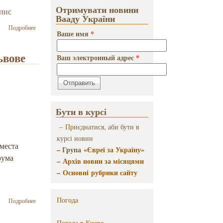
Отримувати новини
лис
Вааду України
о В Оттаве
Подробнее
Ваше имя
*
состоялись
заседания
Совета
ьвове
Ваш электронный адрес
*
управляющих
Всемирного
еврейского
конгресса
Бути в курсі
–
Пр
иєднатися, аби бути в
курсі новин
места
– Група
«Євреї за Україну»
рума
–
Архів новин за місяцями
–
Основні рубрики сайту
о
Погода
Подробнее
Межрелигиозная
встреча-
Погода в
Киеве