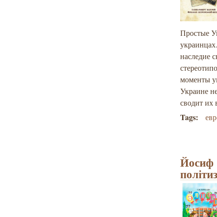
Простые Ук
украинцах.
наследие с
стереотип
моменты у
Украине не
сводит их 
Tags:
евр
Йосиф 
політи