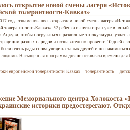
лось открытие новой смены лагеря «Исто
йской толерантности-Кавказ»
2017 года ознаменовалось открытием новой смены лагеря «Исток
й толерантности-Кавказ». 52 ребенка из пяти стран уже в пятый 
в Ацкури, чтобы погрузиться в различные этнокультуры, узнать
традиции разных народов и познавательно провести 10 дней сво
были очень рады снова увидеть старых друзей и познакомиться
 людьми. Насыщенная программа дня не оставляла времени для 
оки европейской толерантности-Кавказ
толерантность
детс
ение Мемориального центра Холокоста «
краинские историки предостерегают. Отк
о