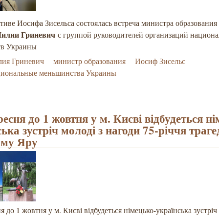
иве Иосифа Зисельса cостоялась встреча министра образования
Лилии Гриневич
с группой руководителей организаций национ
тв Украины
лия Гриневич
министр образования
Иосиф Зисельс
циональные меньшинства Украины
ресня до 1 жовтня у м. Києві відбудеться н
ька зустріч молоді з нагоди 75-річчя трагед
ому Яру
ня до 1 жовтня у м. Києві відбудеться німецько-українська зустріч