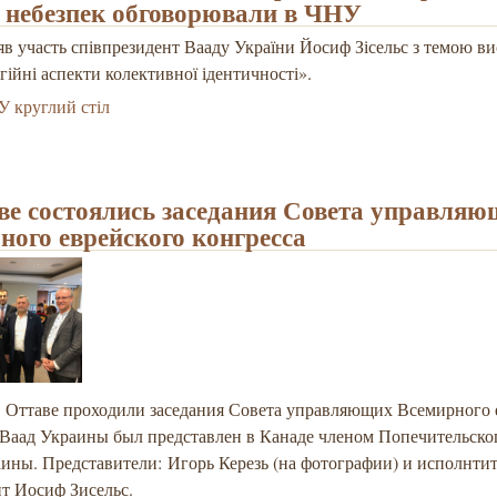
 небезпек обговорювали в ЧНУ
зяв участь співпрезидент Вааду України Йосиф Зісельс з темою в
ігійні аспекти колективної ідентичності».
 круглий стіл
ве состоялись заседания Совета управля
ного еврейского конгресса
 в Оттаве проходили заседания Совета управляющих Всемирного 
 Ваад Украины был представлен в Канаде членом Попечительско
аины. Представители: Игорь Керезь (на фотографии) и исполнти
т Иосиф Зисельс.