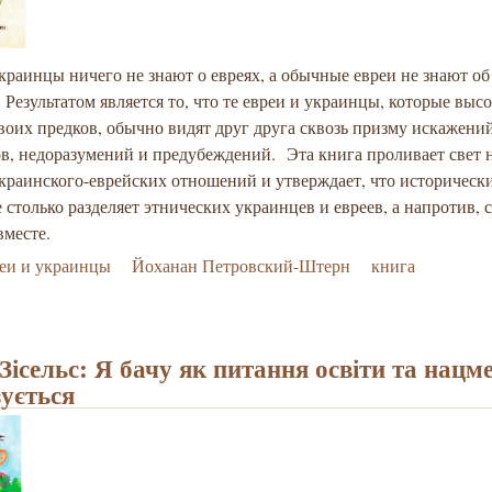
раинцы ничего не знают о евреях, а обычные евреи не знают об
 Результатом является то, что те евреи и украинцы, которые выс
воих предков, обычно видят друг друга сквозь призму искажени
ов, недоразумений и предубеждений. Эта книга проливает свет 
краинского-еврейских отношений и утверждает, что историческ
 столько разделяет этнических украинцев и евреев, а напротив, 
вместе.
еи и украинцы
Йоханан Петровский-Штерн
книга
Зісельс: Я бачу як питання освіти та нац
зується