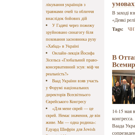
умовах
лікування українців з
травмами очей та обличчя
В заході в
внаслідок бойових дій
«Деякі рел
У Гадячі через пожежу
Tags:
ЧНУ
зруйновано синагогу біля
поховання засновника руху
«Хабад» в Україні
Онлайн-лекція Йосифа
В Отта
Зісельса «Глобальний право-
Всемир
консервативний зсув: міф чи
реальність?»
Ваад України взяв участь
у Форумі національних
директорів Всесвітнього
Єврейського Конгресу
«Для мене єврей — це
14-15 мая
єврей. Немає значення, де він
конгресса.
живе. Ми — одна родина»:
Ваада Укр
Едуард Шифрін для Jewish
сопрезиден