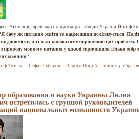
ент Асоціації єврейських організацій і общин України Йосиф Зі
Я бачу як питання освіти та нацменшин політизується. Політ
, не допоможе, а тільки заважатиме вирішенню цих проблем. І
в з приводу мовного питання у школі спричинила тільки опір з
ьних меншин"
иф Зісельс
Рефат Чубаров
Лариса Ницой
министр образо
р образования и науки Украины Лилия
ич встретилась с группой руководителей
заций национальных меньшинств Украин