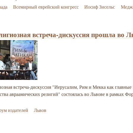
нада
Всемирный еврейский конгресс
Иосиф Зисельс
Медж
игиозная встреча-дискуссия прошла во Л
озная встреча-дискуссия "Иерусалим, Рим и Мекка как главные 
тва авраамических религий" состоялась во Львове в рамках Фо
ум издателей
Львов