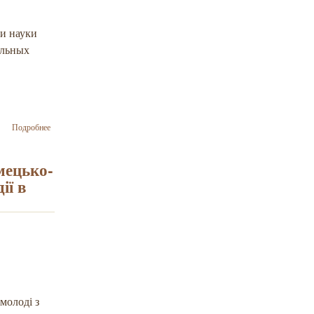
 и науки
альных
о Министр
Подробнее
образования и
науки
Украины
імецько-
Лилия
ії в
Гриневич
встретилась с
группой
руководителей
организаций
национальных
меньшинств
Украины
 молоді з