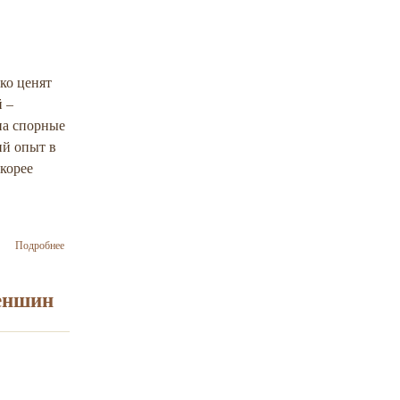
око ценят
й –
на спорные
ий опыт в
скорее
о Вышла в свет
Подробнее
книга «Евреи и
Украинцы:
тысячелетия
меншин
сосуществования»