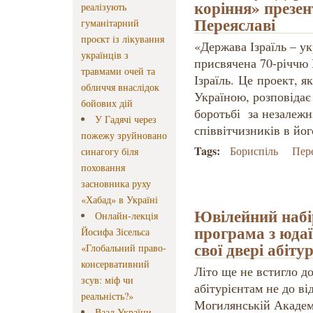
коріння» презен
реалізують
Переяславі
гуманітарний
проєкт із лікування
«Держава Ізраїль – ук
українців з
присвячена 70-річчю
травмами очей та
Ізраїль. Це проект, 
обличчя внаслідок
Україною, розповідає
бойових дій
боротьбі за незалежн
У Гадячі через
співвітчизників в йог
пожежу зруйновано
Tags:
Бориспіль
Пер
синагогу біля
поховання
засновника руху
«Хабад» в Україні
Ювілейний набі
Онлайн-лекція
програма з юдаї
Йосифа Зісельса
свої двері абіту
«Глобальний право-
консервативний
Літо ще не встигло до
зсув: міф чи
абітурієнтам не до в
реальність?»
Могилянській Академі
Ваад України