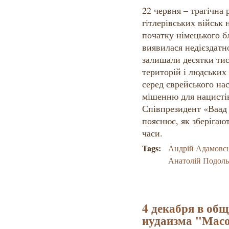
22 червня – трагічна
гітлерівських військ
початку німецького б
виявилася недієздатн
залишали десятки тис
територій і людських 
серед єврейського нас
мішенню для нацистів
Співпрезидент «Ваад
пояснює, як зберігают
часи.
Tags:
Андрій Адамовс
Анатолій Подол
4 декабря в об
иудаизма "Мас