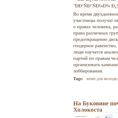
Во время двухдневно
участницы получат н
о правах человека, ра
права различных груп
предотвращение диск
гендерное равенство,
люди научатся анали
партий по правам чел
организовать кампан
лоббирования.
Tags:
кемп для молоде
На Буковине по
Холокоста