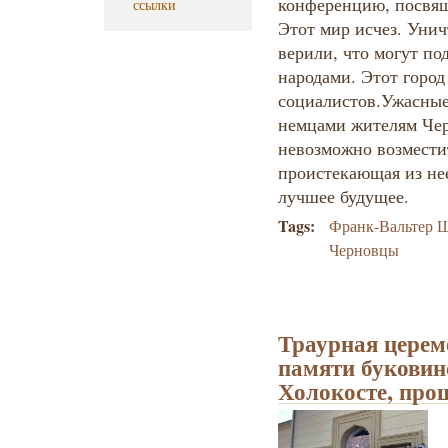
конференцию, посвящ
ссылки
Этот мир исчез. Уни
верили, что могут по
народами. Этот горо
социалистов.Ужасные
немцами жителям Чер
невозможно возместит
проистекающая из нее
лучшее будущее.
Tags:
Франк-Вальтер 
Черновцы
Траурная церем
памяти буковин
Холокосте, про