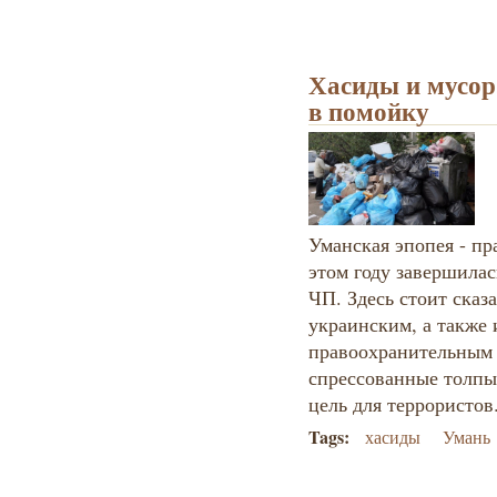
Хасиды и мусор
в помойку
Уманская эпопея - пр
этом году завершилас
ЧП. Здесь стоит сказ
украинским, а также
правоохранительным 
спрессованные толпы 
цель для террористов
Tags:
хасиды
Умань