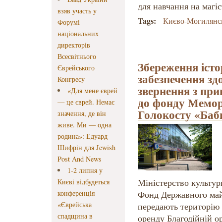
для навчання на магіс
взяв участь у
Tags:
Києво-Могилянсь
Форумі
національних
директорів
Всесвітнього
Збереження істо
Єврейського
забезпечення здо
Конгресу
звернення з при
«Для мене єврей
до фонду Мемор
— це єврей. Немає
Голокосту «Баб
значення, де він
живе. Ми — одна
родина»: Едуард
Шифрін для Jewish
Post And News
1-2 липня у
Міністерство культури
Києві відбудеться
конференція
Фонд Державного май
«Єврейська
передають територію
спадщина в
оренду Благодійній о