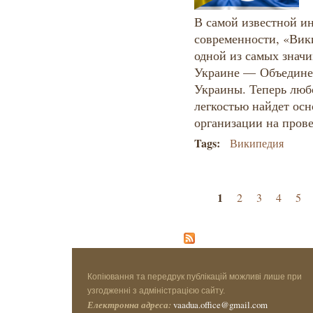
В самой известной и
современности, «Вик
одной из самых знач
Украине — Объедине
Украины. Теперь любо
легкостью найдет ос
организации на прове
Tags:
Википедия
Страницы
1
2
3
4
5
Копіювання та передрук публікацій можливі лише при
узгодженні з адміністрацією сайту.
Електронна адреса:
vaadua.office@gmail.com