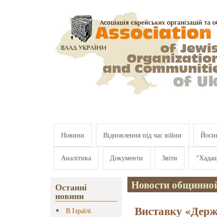
Перейти к основному содержанию
Новини
Відновлення під час війни
Йосип
Аналітика
Документи
Звіти
"Хада
Новости общинно
Останні
новини
Виставку «Держа
В Ізраїлі