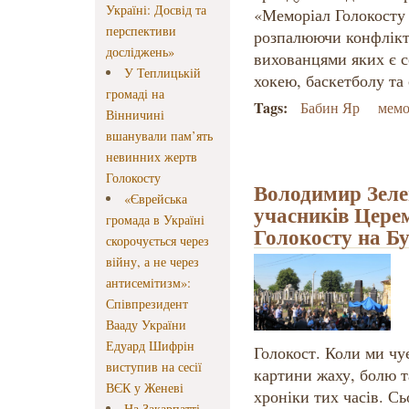
Україні: Досвід та
«Меморіал Голокосту
перспективи
розпалюючи конфлік
досліджень»
вихованцями яких є с
У Теплицькій
хокею, баскетболу та
громаді на
Tags:
Бабин Яр
мемо
Вінничині
вшанували пам’ять
невинних жертв
Голокосту
Володимир Зеле
«Єврейська
учасників Церем
громада в Україні
Голокосту на Б
скорочується через
війну, а не через
антисемітизм»:
Співпрезидент
Вааду України
Едуард Шифрін
Голокост. Коли ми чу
виступив на сесії
картини жаху, болю т
ВЄК у Женеві
хроніки тих часів. С
На Закарпатті