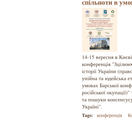
спільноти в ум
14-15 вересня в Києв
конференція "Зцілююч
історії України (прав
унійна та юдейська е
умовах Барської конф
російської окупації)" 
та пошуки консенсусу
Україні".
Tags:
конференція
К