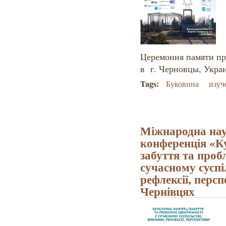
Церемония памяти про
в г. Черновцы, Укра
Tags:
Буковина
изуч
Міжнародна на
конференція «К
забуття та проб
сучасному суспі
рефлексії, перс
Чернівцях