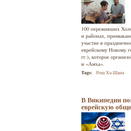
100 переживших Холо
и районах, примыкаю
участие в праздничн
еврейскому Новому г
гг.), которое органи
и «Амха».
Tags:
Рош Ха-Шана
В Википедии по
еврейскую общ