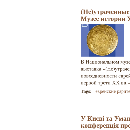
(Не)утраченные
Музее истории
В Национальном музе
выставка «(Не)утраче
повседневности евре
первой трети ХХ вв.
Tags:
еврейские рарит
У Києві та Уман
конференція про