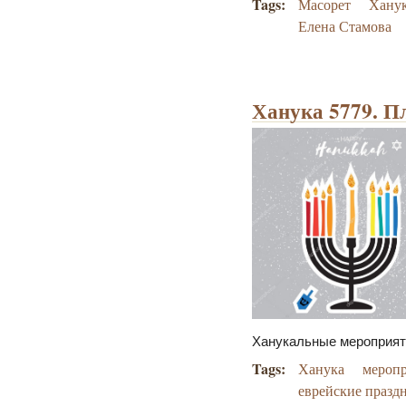
Tags:
Масорет
Хану
Елена Стамова
Ханука 5779. П
Ханукальные мероприяти
Tags:
Ханука
мероп
еврейские празд