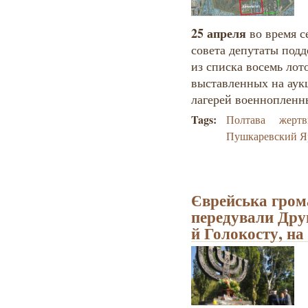
25 апреля
во время с
совета депутаты под
из списка восемь лот
выставленных на аукц
лагерей военнопленн
Tags:
Полтава
жертв
Пушкаревский Я
Єврейська грома
передували Другі
й Голокосту, на