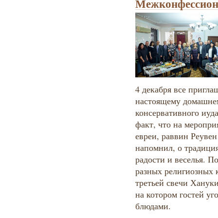
Межконфессион
4 декабря все пригла
настоящему домашн
консервативного иу
факт, что на меропри
евреи, раввин Реувен
напомнил, о традиция
радости и веселья. П
разных религиозных 
третьей свечи Ханук
на котором гостей у
блюдами.