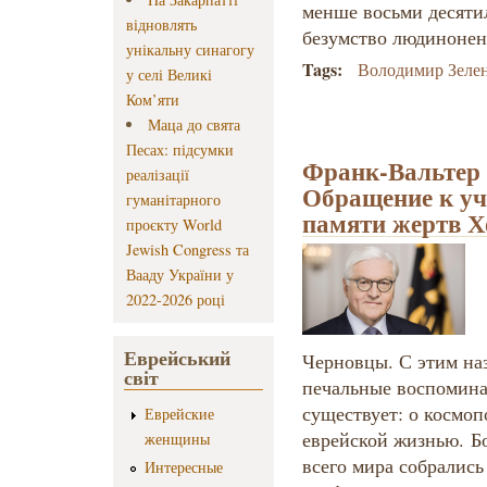
менше восьми десяти
відновлять
безумство людинонен
унікальну синагогу
Tags:
Володимир Зеле
у селі Великі
Ком’яти
Маца до свята
Песах: підсумки
Франк-Вальтер
реалізації
Обращение к уч
гуманітарного
памяти жертв Х
проєкту World
Jewish Congress та
Вааду України у
2022-2026 році
Еврейський
Черновцы. С этим на
світ
печальные воспоминан
существует: о космо
Еврейские
еврейской жизнью. Бо
женщины
всего мира собрались
Интересные