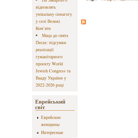
відновлять
унікальну синагогу
у селі Великі
Ком’яти
Маца до свята
Песах: підсумки
реалізації
гуманітарного
проєкту World
Jewish Congress та
Вааду України у
2022-2026 році
Еврейський
світ
Еврейские
женщины
Интересные