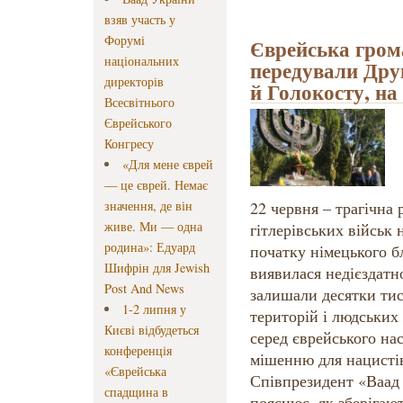
взяв участь у
Форумі
Єврейська грома
національних
передували Другі
директорів
й Голокосту, на
Всесвітнього
Єврейського
Конгресу
«Для мене єврей
— це єврей. Немає
значення, де він
22 червня – трагічна
живе. Ми — одна
гітлерівських військ
родина»: Едуард
початку німецького б
Шифрін для Jewish
виявилася недієздатн
Post And News
залишали десятки тис
1-2 липня у
територій і людських 
Києві відбудеться
серед єврейського нас
конференція
мішенню для нацистів
«Єврейська
Співпрезидент «Ваад
спадщина в
пояснює, як зберігают