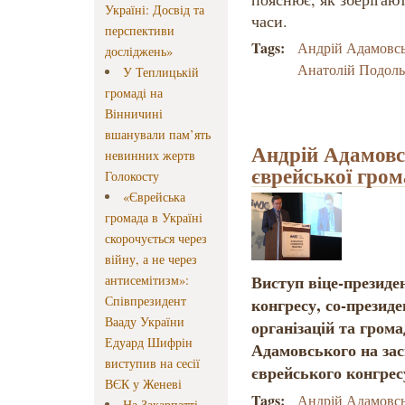
Україні: Досвід та
часи.
перспективи
Tags:
Андрій Адамовс
досліджень»
Анатолій Подол
У Теплицькій
громаді на
Вінничині
вшанували пам’ять
Андрій Адамовс
невинних жертв
єврейської гром
Голокосту
«Єврейська
громада в Україні
скорочується через
війну, а не через
Виступ віце-президе
антисемітизм»:
Співпрезидент
конгресу, со-президе
Вааду України
організацій та гром
Едуард Шифрін
Адамовського на зас
виступив на сесії
єврейського конгрес
ВЄК у Женеві
Tags:
Андрій Адамовс
На Закарпатті