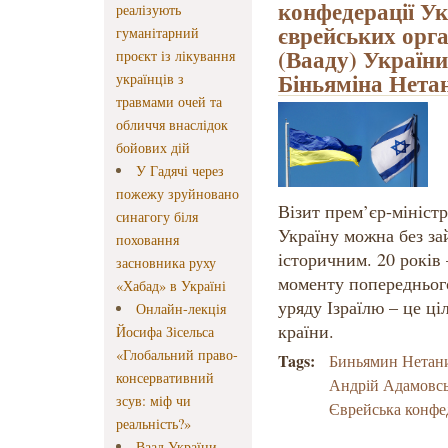
конфедерації Ук
реалізують
єврейських орга
гуманітарний
(Вааду) України 
проєкт із лікування
Біньяміна Нетан
українців з
травмами очей та
обличчя внаслідок
бойових дій
У Гадячі через
пожежу зруйновано
Візит прем’єр-міністр
синагогу біля
Україну можна без за
поховання
історичним. 20 років 
засновника руху
моменту попередньог
«Хабад» в Україні
уряду Ізраїлю – це ці
Онлайн-лекція
країни.
Йосифа Зісельса
«Глобальний право-
Tags:
Биньямин Нетан
консервативний
Андрій Адамовс
зсув: міф чи
Єврейська конфе
реальність?»
Ваад України