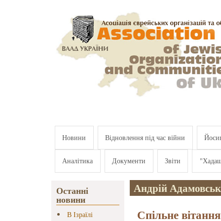
Перейти к основному содержанию
Новини
Відновлення під час війни
Йосип
Аналітика
Документи
Звіти
"Хада
Андрій Адамовсь
Останні
новини
Спільне вітання
В Ізраїлі