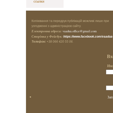
ссылки
Копіювання та передрук публікацій можливі лише при
узгодженні з адміністрацією сайту.
Електронна адреса:
vaadua.office@gmail.com
Сторінка у Фейсбук:
https://www.facebook.com/vaadua
Телефон:
+38 066 420 55 06.
Вх
Имя
Зап