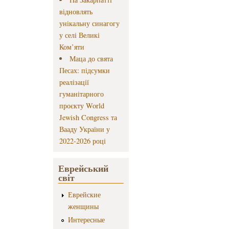
відновлять
унікальну синагогу
у селі Великі
Ком’яти
Маца до свята
Песах: підсумки
реалізації
гуманітарного
проєкту World
Jewish Congress та
Вааду України у
2022-2026 році
Еврейський
світ
Еврейские
женщины
Интересные