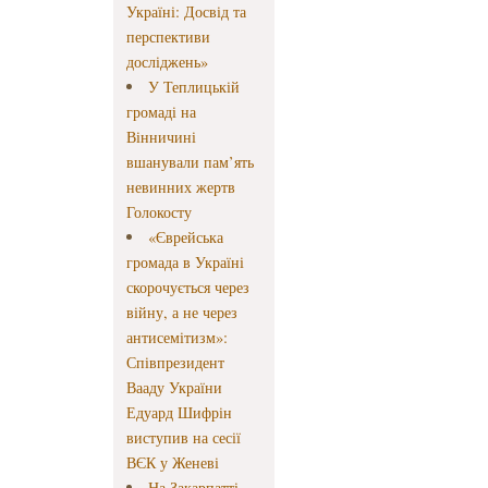
Україні: Досвід та
перспективи
досліджень»
У Теплицькій
громаді на
Вінничині
вшанували пам’ять
невинних жертв
Голокосту
«Єврейська
громада в Україні
скорочується через
війну, а не через
антисемітизм»:
Співпрезидент
Вааду України
Едуард Шифрін
виступив на сесії
ВЄК у Женеві
На Закарпатті