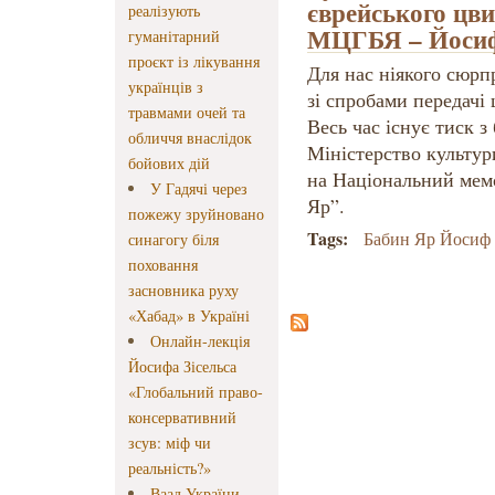
єврейського цв
реалізують
МЦГБЯ – Йосиф
гуманітарний
проєкт із лікування
Для нас ніякого сюрп
українців з
зі спробами передачі 
травмами очей та
Весь час існує тиск 
обличчя внаслідок
Міністерство культур
бойових дій
на Національний мем
У Гадячі через
Яр”.
пожежу зруйновано
Tags:
Бабин Яр Йосиф З
синагогу біля
поховання
засновника руху
«Хабад» в Україні
Онлайн-лекція
Йосифа Зісельса
«Глобальний право-
консервативний
зсув: міф чи
реальність?»
Ваад України