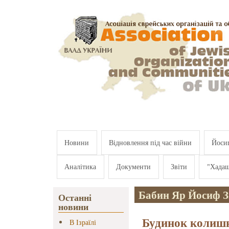
Перейти к основному содержанию
Новини
Відновлення під час війни
Йосип
Аналітика
Документи
Звіти
"Хада
Бабин Яр Йосиф Зі
Останні
новини
Будинок колишн
В Ізраїлі