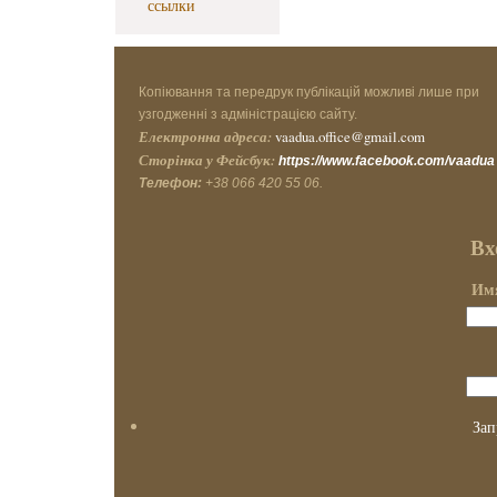
ссылки
Копіювання та передрук публікацій можливі лише при
узгодженні з адміністрацією сайту.
Електронна адреса:
vaadua.office@gmail.com
Сторінка у Фейсбук:
https://www.facebook.com/vaadua
Телефон:
+38 066 420 55 06.
Вх
Имя
Зап