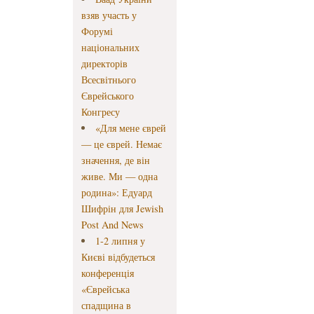
взяв участь у
Форумі
національних
директорів
Всесвітнього
Єврейського
Конгресу
«Для мене єврей
— це єврей. Немає
значення, де він
живе. Ми — одна
родина»: Едуард
Шифрін для Jewish
Post And News
1-2 липня у
Києві відбудеться
конференція
«Єврейська
спадщина в