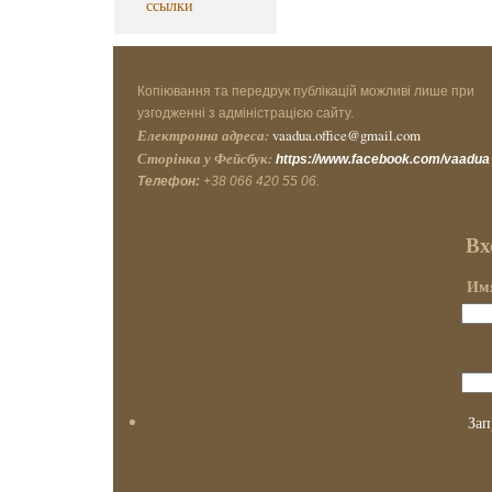
ссылки
Копіювання та передрук публікацій можливі лише при
узгодженні з адміністрацією сайту.
Електронна адреса:
vaadua.office@gmail.com
Сторінка у Фейсбук:
https://www.facebook.com/vaadua
Телефон:
+38 066 420 55 06.
Вх
Имя
Зап