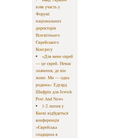
взяв участь у
Форумі
національних
директорів
Всесвітнього
Єврейського
Конгресу
«Для мене єврей
— це єврей. Немає
значення, де він
живе. Ми — одна
родина»: Едуард
Шифрін для Jewish
Post And News
1-2 липня у
Києві відбудеться
конференція
«Єврейська
спадщина в