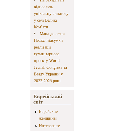
відновлять
унікальну синагогу
у селі Великі
Ком’яти
Маца до свята
Песах: підсумки
реалізації
гуманітарного
проєкту World
Jewish Congress та
Вааду України у
2022-2026 році
Еврейський
світ
Еврейские
женщины
Интересные