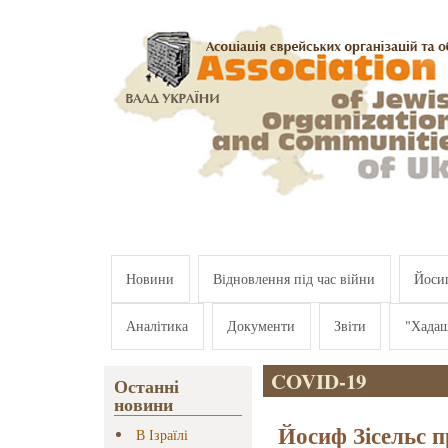
Перейти к основному содержанию
Новини
Відновлення під час війни
Йосип
Аналітика
Документи
Звіти
"Хада
COVID-19
Останні
новини
Йосиф Зісельс 
В Ізраїлі