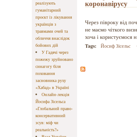
коронавірусу
реалізують
гуманітарний
проєкт із лікування
Через півроку від по
українців з
не маємо чіткого визн
травмами очей та
хоча і користуємося 
обличчя внаслідок
бойових дій
Tags:
Йосиф Зісельс
У Гадячі через
пожежу зруйновано
синагогу біля
поховання
засновника руху
«Хабад» в Україні
Онлайн-лекція
Йосифа Зісельса
«Глобальний право-
консервативний
зсув: міф чи
реальність?»
Ваад України