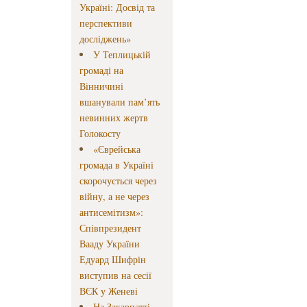
Україні: Досвід та
перспективи
досліджень»
У Теплицькій
громаді на
Вінничині
вшанували пам’ять
невинних жертв
Голокосту
«Єврейська
громада в Україні
скорочується через
війну, а не через
антисемітизм»:
Співпрезидент
Вааду України
Едуард Шифрін
виступив на сесії
ВЄК у Женеві
На Закарпатті