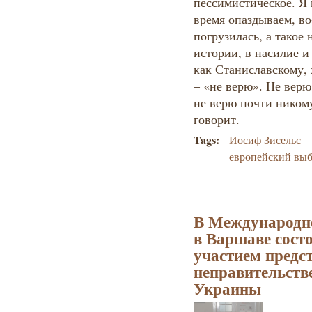
пессимистическое. Я 
время опаздываем, во
погрузилась, а такое
истории, в насилие и
как Станиславскому, х
– «не верю». Не верю
не верю почти никому
говорит.
Tags:
Иосиф Зисельс
европейский вы
В Международн
в Варшаве состо
участием предс
неправительств
Украины