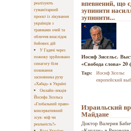
впевнений, що 
реалізують
зупинити насилл
гуманітарний
зупинити...
проєкт із лікування
українців з
травмами очей та
обличчя внаслідок
бойових дій
У Гадячі через
Иосиф Зисельс. Выс
пожежу зруйновано
«Свобода слова» 20 
синагогу біля
поховання
Tags:
Иосиф Зісельс
засновника руху
европейский вы
«Хабад» в Україні
Онлайн-лекція
Йосифа Зісельса
«Глобальний право-
Израильский вр
консервативний
Майдане
зсув: міф чи
Доктор Валерия Баби
реальність?»
«Каплан» в Реховоте 
Ваад України