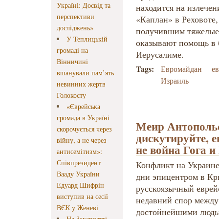
Україні: Досвід та
находится на излече
перспективи
«Каплан» в Реховоте, 
досліджень»
получившим тяжелые 
У Теплицькій
оказывают помощь в 
громаді на
Иерусалиме.
Вінничині
Tags:
Евромайдан
е
вшанували пам’ять
Израиль
невинних жертв
Голокосту
«Єврейська
громада в Україні
Меир Антополь
скорочується через
дискутируйте, е
війну, а не через
не война Гога и
антисемітизм»:
Співпрезидент
Конфликт на Украине
Вааду України
дни эпицентром в Кры
Едуард Шифрін
русскоязычный еврей
виступив на сесії
недавний спор между
ВЄК у Женеві
достойнейшими людьм
На Закарпатті