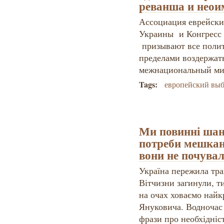
реванша и неои
Ассоциация еврейски
Украины и Конгресс
призывают все полит
пределами воздержат
межнациональный мир
Tags:
европейский вы
Ми повинні шан
потреби мешканц
вони не почува
Україна пережила траг
Вітчизни загинули, т
на очах ховаємо найк
Януковича. Водночас 
фрази про необхідніст