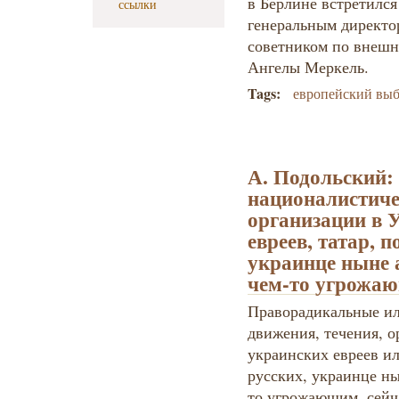
в Берлине встретилс
ссылки
генеральным директо
советником по внешн
Ангелы Меркель.
Tags:
европейский вы
А. Подольский:
националистиче
организации в 
евреев, татар, п
украинце ныне 
чем-то угрожа
Праворадикальные ил
движения, течения, о
украинских евреев ил
русских, украинце ны
то угрожающим, сейча