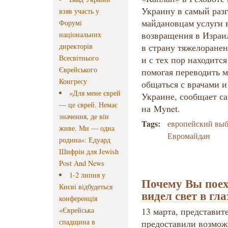
Украину в самый раз
взяв участь у
майдановцам услуги в
Форумі
возвращения в Израил
національних
директорів
в страну тяжелоране
Всесвітнього
и с тех пор находится
Єврейського
помогая переводить 
Конгресу
общаться с врачами и
«Для мене єврей
Украине, сообщает с
— це єврей. Немає
на Mynet.
значення, де він
Tags:
европейский вы
живе. Ми — одна
Евромайдан
родина»: Едуард
Шифрін для Jewish
Post And News
1-2 липня у
Почему Вы поех
Києві відбудеться
видел свет в гл
конференція
«Єврейська
13 марта, представи
спадщина в
предоставили возможн