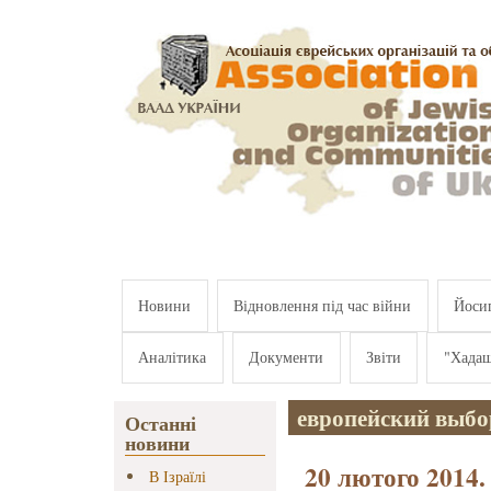
Перейти к основному содержанию
Новини
Відновлення під час війни
Йосип
Аналітика
Документи
Звіти
"Хада
европейский выб
Останні
новини
20 лютого 2014.
В Ізраїлі