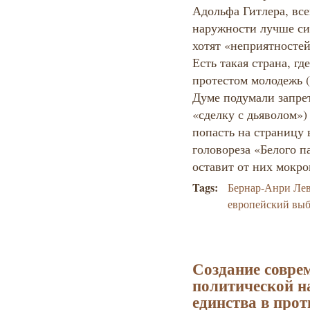
Адольфа Гитлера, вс
наружности лучше сид
хотят «неприятносте
Есть такая страна, г
протестом молодежь (к
Думе подумали запре
«сделку с дьяволом») 
попасть на страницу 
головореза «Белого п
оставит от них мокро
Tags:
Бернар-Анри Ле
европейский вы
Создание совре
политической н
единства в про