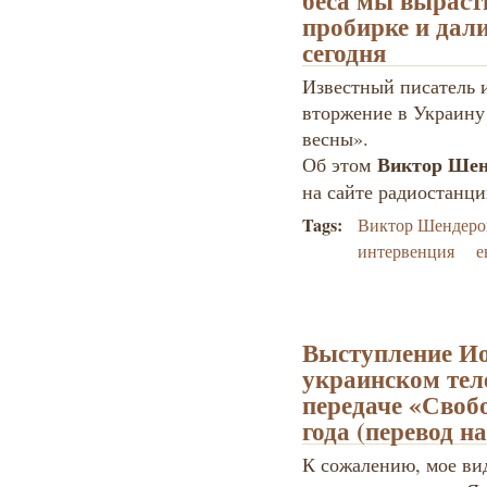
беса мы выраст
пробирке и дали
сегодня
Известный писатель 
вторжение в Украину
весны».
Виктор Шен
Об этом
на сайте радиостанц
Tags:
Виктор Шендеро
интервенция
е
Выступление Ио
украинском тел
передаче «Свобо
года (перевод н
К сожалению, мое ви