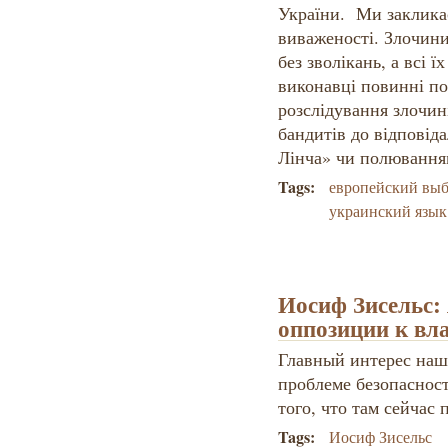
України. Ми заклика
виваженості. Злочин
без зволікань, а всі 
виконавці повинні по
розслідування злочин
бандитів до відповіда
Лінча» чи полюванням
Tags:
европейский вы
украинский язык
Иосиф Зисельс: 
оппозиции к вла
Главный интерес наш
проблеме безопаснос
того, что там сейчас 
Tags:
Иосиф Зисельс