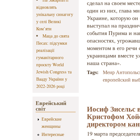
сделал на своем мест
відновлять
один из них, глава 
унікальну синагогу
Украине, которую он 
у селі Великі
выступал на праздни
Ком’яти
события Пурима и на
Маца до свята
опасностях, угрожав
Песах: підсумки
моментом в его речи 
реалізації
украинцами вместе у
гуманітарного
наша страна».
проєкту World
Tags:
Jewish Congress та
Меир Антопольс
Вааду України у
европейский вы
2022-2026 році
Еврейський
Иосиф Зисельс в
світ
Кристофом Хой
Еврейские
директором ка
женщины
19 марта председате
Интересные