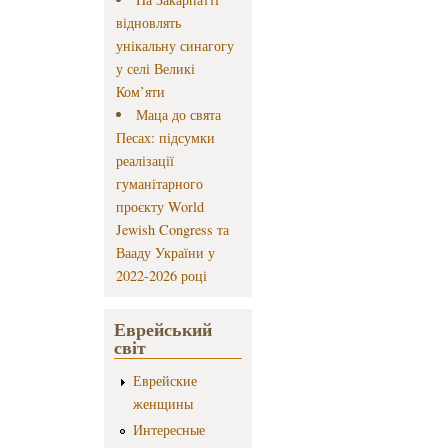
відновлять
унікальну синагогу
у селі Великі
Ком’яти
Маца до свята
Песах: підсумки
реалізації
гуманітарного
проєкту World
Jewish Congress та
Вааду України у
2022-2026 році
Еврейський
світ
Еврейские
женщины
Интересные