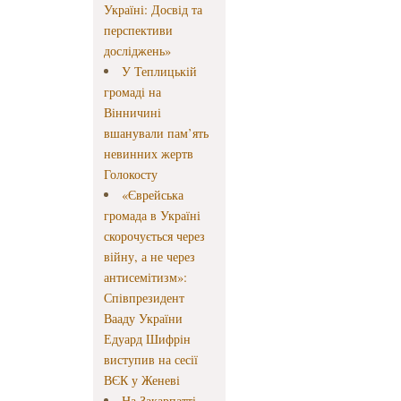
Україні: Досвід та
перспективи
досліджень»
У Теплицькій
громаді на
Вінничині
вшанували пам’ять
невинних жертв
Голокосту
«Єврейська
громада в Україні
скорочується через
війну, а не через
антисемітизм»:
Співпрезидент
Вааду України
Едуард Шифрін
виступив на сесії
ВЄК у Женеві
На Закарпатті