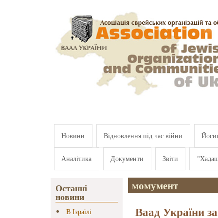
Перейти к основному содержанию
Новини
Відновлення під час війни
Йосип
Аналітика
Документи
Звіти
"Хада
момумент
Останні
новини
Ваад України з
В Ізраїлі