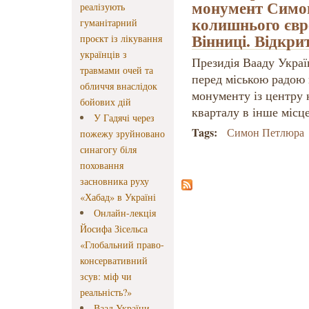
монумент Симон
реалізують
колишнього євр
гуманітарний
Вінниці. Відкри
проєкт із лікування
українців з
Президія Вааду Укра
травмами очей та
перед міською радою
обличчя внаслідок
монументу із центру 
бойових дій
кварталу в інше місце
У Гадячі через
Tags:
Симон Петлюра
пожежу зруйновано
синагогу біля
поховання
засновника руху
«Хабад» в Україні
Онлайн-лекція
Йосифа Зісельса
«Глобальний право-
консервативний
зсув: міф чи
реальність?»
Ваад України