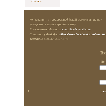
ссылки
Копіювання та передрук публікацій можливі лише при
узгодженні з адміністрацією сайту.
Електронна адреса:
vaadua.office@gmail.com
Сторінка у Фейсбук:
https://www.facebook.com/vaadua
Телефон:
+38 066 420 55 06.
Вх
Имя
Зап