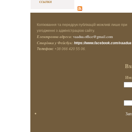
ссылки
Копіювання та передрук публікацій можливі лише при
узгодженні з адміністрацією сайту.
Електронна адреса:
vaadua.office@gmail.com
Сторінка у Фейсбук:
https://www.facebook.com/vaadua
Телефон:
+38 066 420 55 06.
Вх
Имя
Зап