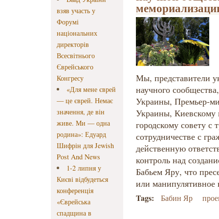
мемориализации
взяв участь у
Форумі
національних
директорів
Всесвітнього
Єврейського
Мы, представители у
Конгресу
научного сообщества
«Для мене єврей
Украины, Премьер-ми
— це єврей. Немає
значення, де він
Украины, Киевскому 
живе. Ми — одна
городскому совету с т
родина»: Едуард
сотрудничестве с гр
Шифрін для Jewish
действенную ответст
Post And News
контроль над создан
1-2 липня у
Бабьем Яру, что пре
Києві відбудеться
или манипулятивное в
конференція
Tags:
Бабин Яр
прое
«Єврейська
спадщина в