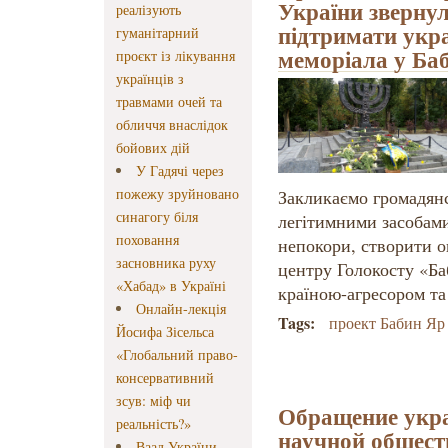
України звернул
реалізують
підтримати укр
гуманітарний
меморіала у Ба
проєкт із лікування
українців з
травмами очей та
обличчя внаслідок
бойових дій
У Гадячі через
пожежу зруйновано
Закликаємо громадянс
синагогу біля
легітимними засобами
поховання
непокори, створити о
засновника руху
центру Голокосту «Ба
«Хабад» в Україні
країною-агресором та
Онлайн-лекція
Tags:
проект Бабин Яр
Йосифа Зісельса
«Глобальний право-
консервативний
зсув: міф чи
Обращение укра
реальність?»
научной общест
Ваад України