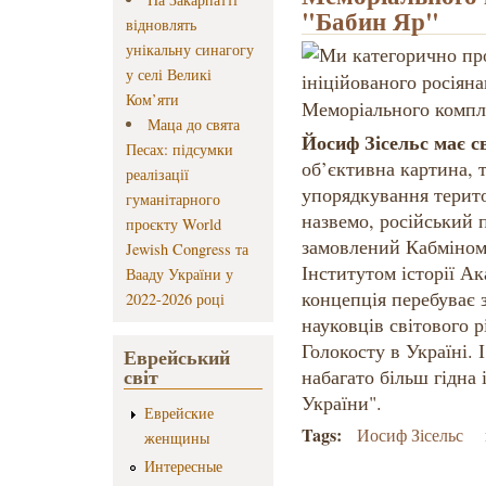
"Бабин Яр"
відновлять
унікальну синагогу
у селі Великі
Ком’яти
Маца до свята
Йосиф Зісельс має с
Песах: підсумки
об’єктивна картина, 
реалізації
упорядкування терито
гуманітарного
назвемо, російський 
проєкту World
замовлений Кабміном
Jewish Congress та
Інститутом історії Ак
Вааду України у
концепція перебуває 
2022-2026 році
науковців світового р
Голокосту в Україні. 
Еврейський
світ
набагато більш гідна 
України".
Еврейские
Tags:
Иосиф Зісельс
женщины
Интересные