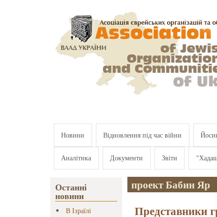
Перейти к основному содержанию
Новини
Відновлення під час війни
Йосип
Аналітика
Документи
Звіти
"Хада
проект Бабин Яр
Останні
новини
Представники г
В Ізраїлі