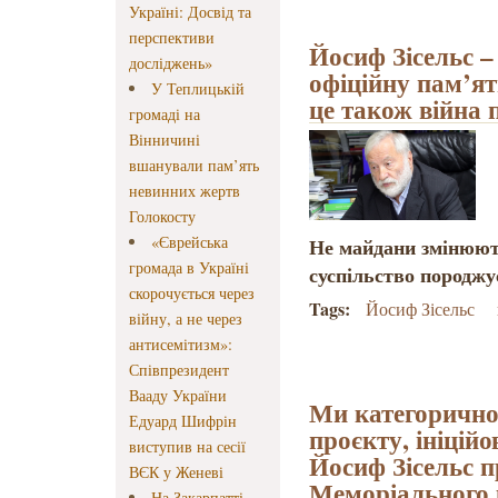
Україні: Досвід та
перспективи
Йосиф Зісельс –
досліджень»
офіційну пам’ят
У Теплицькій
це також війна 
громаді на
Вінничині
вшанували пам’ять
невинних жертв
Голокосту
«Єврейська
Не майдани змінюють
громада в Україні
суспільство породж
скорочується через
Tags:
Йосиф Зісельс
війну, а не через
антисемітизм»:
Співпрезидент
Вааду України
Ми категорично
Едуард Шифрін
проєкту, ініцій
виступив на сесії
Йосиф Зісельс п
ВЄК у Женеві
Меморіального 
На Закарпатті