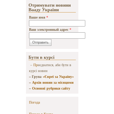
Отримувати новини
Вааду України
Ваше имя
*
Ваш электронный адрес
*
Бути в курсі
–
Пр
иєднатися, аби бути в
курсі новин
– Група
«Євреї за Україну»
–
Архів новин за місяцями
–
Основні рубрики сайту
Погода
Погода в
Киеве