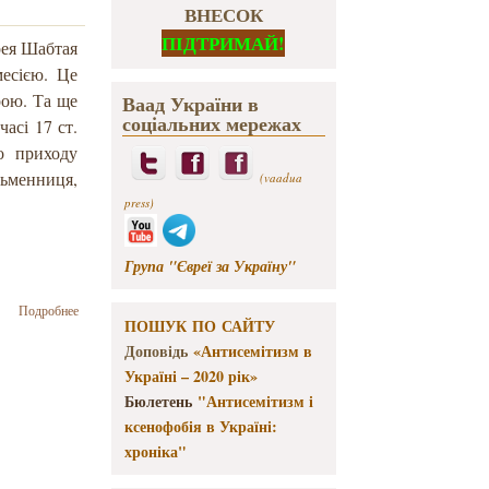
ВНЕСОК
ПІДТРИМАЙ!
рея Шабтая
месією. Це
рою. Та ще
Ваад України в
соціальних мережах
асі 17 ст.
о приходу
сьменниця,
(vaadua
press)
Група "Євреї за Україну"
о Російська
Подробнее
ПОШУК ПО САЙТУ
письменниця
презентувала
Доповідь
«Антисемітизм в
книжку про
Україні – 2020 рік»
Львівських
Бюлетень
"Антисемітизм і
євреїв,
ксенофобія в Україні:
видану
українською
хроніка"