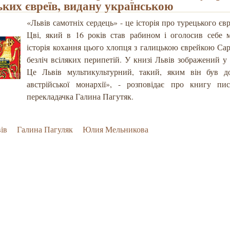
ьких євреїв, видану українською
«Львів самотніх сердець» - це історія про турецького єв
Цві, який в 16 років став рабином і оголосив себе 
історія кохання цього хлопця з галицькою єврейкою Са
безліч всіляких перипетій. У книзі Львів зображений у ч
Це Львів мультикультурний, такий, яким він був д
австрійської монархії», - розповідає про книгу пи
перекладачка Галина Пагутяк.
ів
Галина Пагуляк
Юлия Мельникова