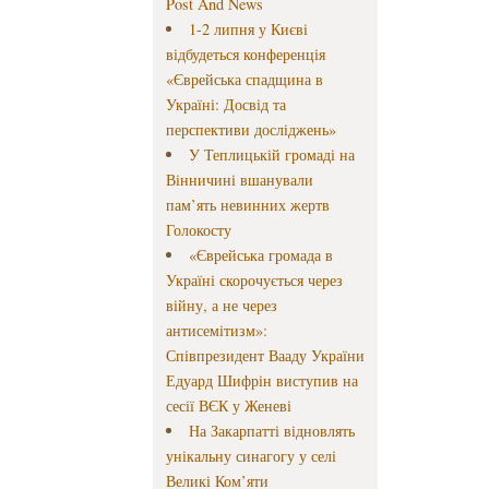
Post And News
1-2 липня у Києві
відбудеться конференція
«Єврейська спадщина в
Україні: Досвід та
перспективи досліджень»
У Теплицькій громаді на
Вінничині вшанували
пам’ять невинних жертв
Голокосту
«Єврейська громада в
Україні скорочується через
війну, а не через
антисемітизм»:
Співпрезидент Вааду України
Едуард Шифрін виступив на
сесії ВЄК у Женеві
На Закарпатті відновлять
унікальну синагогу у селі
Великі Ком’яти