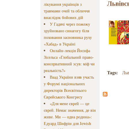
Львівс
лікування українців з
травмами очей та обличчя
внаслідок бойових дій
У Гадячі через пожежу
зруйновано синагогу біля
поховання засновника руху
«Хабад» в Україні
Онлайн-лекція Йосифа
Зісельса «Глобальний право-
консервативний зсув: міф чи
реальність?»
Tags:
Льв
Ваад України взяв участь
у Форумі національних
директорів Всесвітнього
Єврейського Конгресу
«Для мене єврей — це
єврей. Немає значення, де він
живе. Ми — одна родина»:
Едуард Шифрін для Jewish