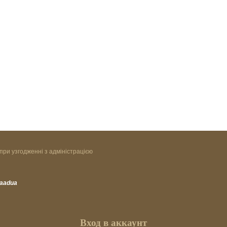
при узгодженні з адміністрацією
vaadua
Вход в аккаунт