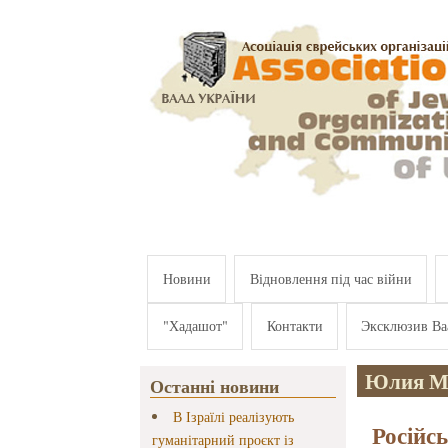
Перейти к основному содержанию
Новини
Відновлення під час війни
"Хадашот"
Контакти
Эксклюзив Ва
Юлия М
Останні новини
В Ізраїлі реалізують
Російс
гуманітарний проєкт із