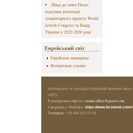
Маца до свята Песах:
підсумки реалізації
гуманітарного проєкту World
Jewish Congress та Вааду
України у 2022-2026 році
Еврейський світ
Еврейские женщины
Интересные ссылки
Копіювання та передрук публікацій можливі лише 
сайту.
Електронна адреса:
vaadua.office@gmail.com
Сторінка у Фейсбук:
https://www.facebook.com/
Телефон:
+38 066 420 55 06.