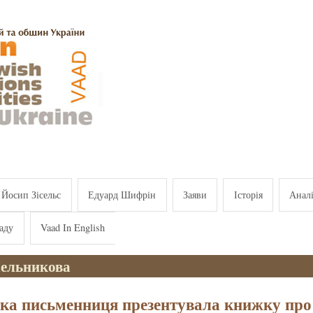
Йосип Зісельс
Едуард Шифрін
Заяви
Історія
Анал
аду
Vaad In English
ельникова
ька письменниця презентувала книжку про