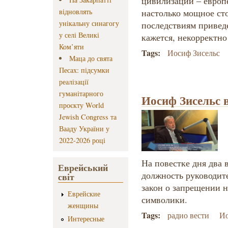
цивилизаций – европ
відновлять
настолько мощное сто
унікальну синагогу
последствиям привед
у селі Великі
кажется, некорректно
Ком’яти
Tags:
Иосиф Зисельс
Маца до свята
Песах: підсумки
реалізації
гуманітарного
Иосиф Зисельс в
проєкту World
Jewish Congress та
Вааду України у
2022-2026 році
На повестке дня два 
Еврейський
должность руководит
світ
закон о запрещении 
Еврейские
символики.
женщины
Tags:
радио вести
Ио
Интересные