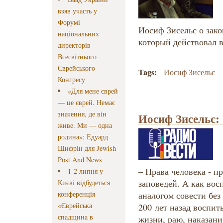
взяв участь у
Форумі
Иосиф Зисельс о зако
національних
который действовал 
директорів
Всесвітнього
Єврейського
Tags:
Иосиф Зисельс
Конгресу
«Для мене єврей
— це єврей. Немає
значення, де він
Иосиф Зисельс:
живе. Ми — одна
родина»: Едуард
Шифрін для Jewish
Post And News
– Права человека - п
1-2 липня у
заповедей. А как вос
Києві відбудеться
конференція
аналогом совести без
«Єврейська
200 лет назад воспит
спадщина в
жизни, раю, наказани