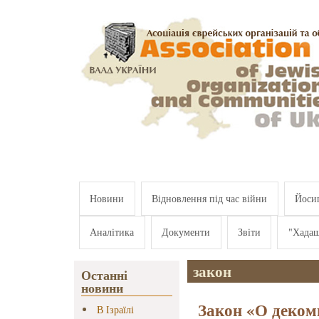
Перейти к основному содержанию
Новини
Відновлення під час війни
Йосип
Аналітика
Документи
Звіти
"Хада
закон
Останні
новини
Закон «О деко
В Ізраїлі