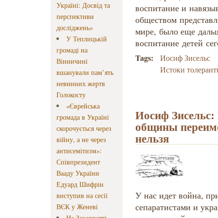
Україні: Досвід та
воспитание и
навязы
перспективи
обществом
представл
досліджень»
мире,
было еще
даль
У Теплицькій
воспитание
детей
сег
громаді на
Tags:
Иосиф Зисельс
Вінничині
Истоки толерант
вшанували пам’ять
невинних жертв
Голокосту
«Єврейська
Иосиф Зисельс:
громада в Україні
общины переим
скорочується через
нельзя
війну, а не через
антисемітизм»:
Співпрезидент
Вааду України
Едуард Шифрін
У нас идет война, пр
виступив на сесії
сепаратистами и укра
ВЄК у Женеві
На Закарпатті