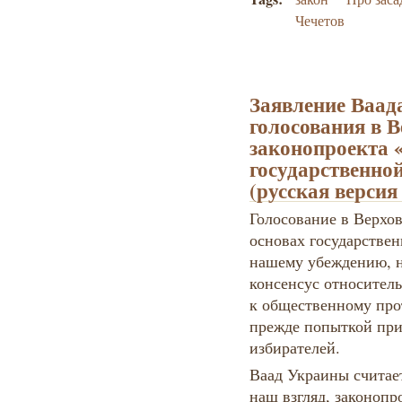
Чечетов
Заявление Ваад
голосования в В
законопроекта 
государственно
(русская версия
Голосование в Верхо
основах государстве
нашему убеждению, 
консенсус относитель
к общественному про
прежде попыткой при
избирателей.
Ваад Украины считает
наш взгляд, законопр