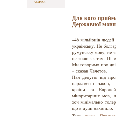
ссылки
Для кого прийм
Державної мовн
«46 мільйонів людей 
українську. Не болга
румунську мову, не є
не знаю як там. Ці 
Ми говоримо про дві 
– сказав Чечетов.
Пан депутат від про
парламенті закон, 
країни та Європей
міноритарних мов, 
хоч мінімально толер
що в душі накипіло.
Tags:
закон
Про заса