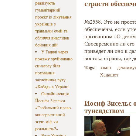
страсти обеспе
реалізують
гуманітарний
проєкт із лікування
№2558. Это не прост
українців з
обеспечены, если уточ
травмами очей та
прозванном «О деко
обличчя внаслідок
Своевременно ли его
бойових дій
приведет ли оно к д
У Гадячі через
востока страны, где 
пожежу зруйновано
синагогу біля
Tags:
закон
декомму
поховання
Хадашот
засновника руху
«Хабад» в Україні
Онлайн-лекція
Йосифа Зісельса
Иосиф Зисельс о
«Глобальний право-
тунеядством
консервативний
зсув: міф чи
реальність?»
Ваад України