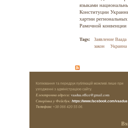
языками национальны
Конституции Украин
хартии региональных
Рамочной конвенции 
Tags:
Заявление Ваада
закон
Украина
Копіювання та передрук публікацій можливі лише при
узгодженні з адміністрацією сайту.
Електронна адреса:
vaadua.office@gmail.com
Сторінка у Фейсбук:
https://www.facebook.com/vaadua
Телефон:
+38 066 420 55 06.
Вх