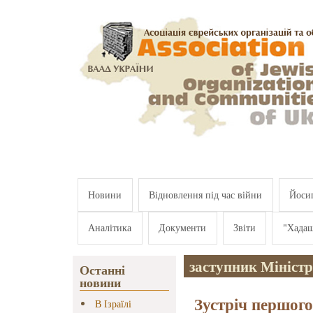
Перейти к основному содержанию
Новини
Відновлення під час війни
Йосип
Аналітика
Документи
Звіти
"Хада
заступник Міністр
Останні
новини
Зустріч першого
В Ізраїлі