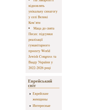
відновлять
унікальну синагогу
у селі Великі
Ком’яти
Маца до свята
Песах: підсумки
реалізації
гуманітарного
проєкту World
Jewish Congress та
Вааду України у
2022-2026 році
Еврейський
світ
Еврейские
женщины
Интересные