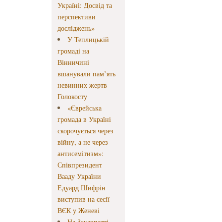
Україні: Досвід та
перспективи
досліджень»
У Теплицькій
громаді на
Вінничині
вшанували пам’ять
невинних жертв
Голокосту
«Єврейська
громада в Україні
скорочується через
війну, а не через
антисемітизм»:
Співпрезидент
Вааду України
Едуард Шифрін
виступив на сесії
ВЄК у Женеві
На Закарпатті