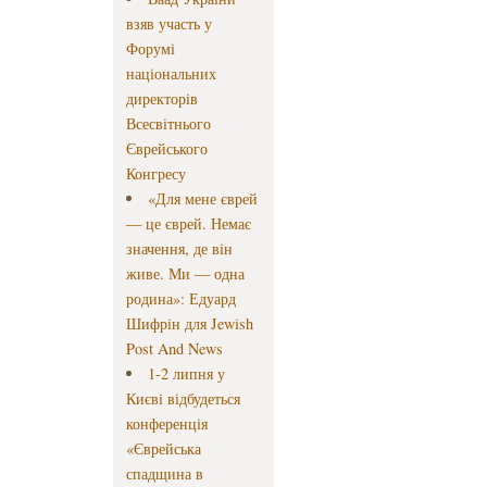
взяв участь у
Форумі
національних
директорів
Всесвітнього
Єврейського
Конгресу
«Для мене єврей
— це єврей. Немає
значення, де він
живе. Ми — одна
родина»: Едуард
Шифрін для Jewish
Post And News
1-2 липня у
Києві відбудеться
конференція
«Єврейська
спадщина в