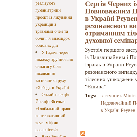
Сергія Черних і
реалізують
Повноважним П
гуманітарний
в Україні Реуве
проєкт із лікування
резонансного ви
українців з
отриманням тіл
травмами очей та
духовної семіна
обличчя внаслідок
бойових дій
Зустріч першого зас
У Гадячі через
із Надзвичайним і П
пожежу зруйновано
Ізраїль в Україні Реу
синагогу біля
резонансного випадку
поховання
тілесних ушкоджень у
засновника руху
“Єшива”
«Хабад» в Україні
Онлайн-лекція
Tags:
заступник Мініс
Йосифа Зісельса
Надзвичайний П
«Глобальний право-
в Україні Реувен
консервативний
зсув: міф чи
реальність?»
Ваад України