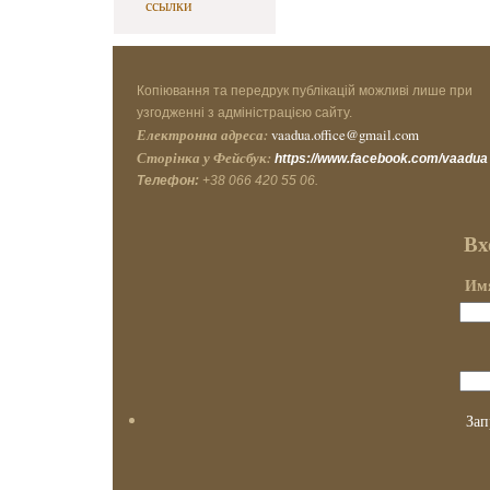
ссылки
Копіювання та передрук публікацій можливі лише при
узгодженні з адміністрацією сайту.
Електронна адреса:
vaadua.office@gmail.com
Сторінка у Фейсбук:
https://www.facebook.com/vaadua
Телефон:
+38 066 420 55 06.
Вх
Имя
Зап