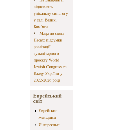
відновлять
унікальну синагогу
у селі Великі
Ком’яти
Маца до свята
Песах: підсумки
реалізації
гуманітарного
проєкту World
Jewish Congress та
Вааду України у
2022-2026 році
Еврейський
світ
Еврейские
женщины
Интересные