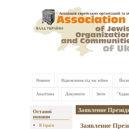
Перейти к основному содержанию
Новини
Відновлення під час війни
Йосип
Аналітика
Документи
Звіти
"Хада
Заявление Презид
Останні
новини
Заявление През
В Ізраїлі