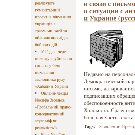
в связи с пись
реалізують
о ситуации с а
гуманітарний
и Украине (русс
проєкт із лікування
українців з
травмами очей та
обличчя внаслідок
бойових дій
У Гадячі через
пожежу зруйновано
синагогу біля
поховання
Недавно на персональ
засновника руху
Демократической пар
«Хабад» в Україні
письмо, датированное
Онлайн-лекція
подписавших обращен
Йосифа Зісельса
обеспокоенность ант
«Глобальний право-
Холокоста. Сразу от
консервативний
большая часть текста.
зсув: міф чи
Tags:
Заявление Прези
реальність?»
Ваад України