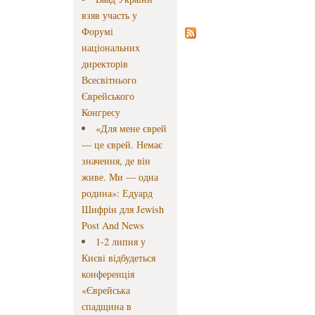
взяв участь у
Форумі
національних
директорів
Всесвітнього
Єврейського
Конгресу
«Для мене єврей
— це єврей. Немає
значення, де він
живе. Ми — одна
родина»: Едуард
Шифрін для Jewish
Post And News
1-2 липня у
Києві відбудеться
конференція
«Єврейська
спадщина в