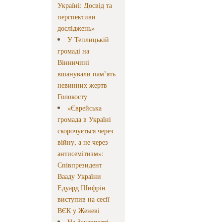
Україні: Досвід та
перспективи
досліджень»
У Теплицькій
громаді на
Вінничині
вшанували пам’ять
невинних жертв
Голокосту
«Єврейська
громада в Україні
скорочується через
війну, а не через
антисемітизм»:
Співпрезидент
Вааду України
Едуард Шифрін
виступив на сесії
ВЄК у Женеві
На Закарпатті