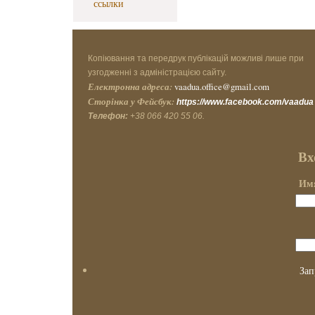
ссылки
Копіювання та передрук публікацій можливі лише при
узгодженні з адміністрацією сайту.
Електронна адреса:
vaadua.office@gmail.com
Сторінка у Фейсбук:
https://www.facebook.com/vaadua
Телефон:
+38 066 420 55 06.
Вх
Имя
Зап