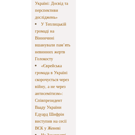
Україні: Досвід та
перспективи
досліджень»
У Теплицькій
громаді на
Вінничині
вшанували пам’ять
невинних жертв
Голокосту
«Єврейська
громада в Україні
скорочується через
війну, а не через
антисемітизм»:
Співпрезидент
Вааду України
Едуард Шифрін
виступив на сесії
ВЄК у Женеві
На Закарпатті