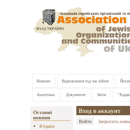
Перейти к основному содержанию
Новини
Відновлення під час війни
Йосип
Аналітика
Документи
Звіти
"Хада
Вход в аккаунт
Останні
новини
Главные вкладки
(активная вкладка)
Войти
Запросить новы
В Ізраїлі