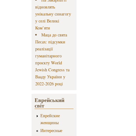
відновлять
унікальну синагогу
у селі Великі
Ком’яти
Маца до свята
Песах: підсумки
реалізації
гуманітарного
проєкту World
Jewish Congress та
Вааду України у
2022-2026 році
Еврейський
світ
Еврейские
женщины
Интересные