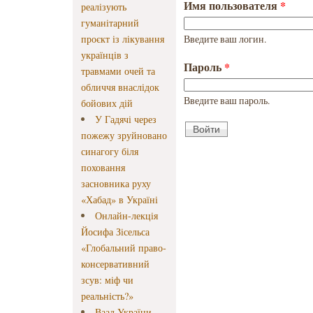
Имя пользователя
*
реалізують
гуманітарний
проєкт із лікування
Введите ваш логин.
українців з
Пароль
*
травмами очей та
обличчя внаслідок
Введите ваш пароль.
бойових дій
У Гадячі через
пожежу зруйновано
синагогу біля
поховання
засновника руху
«Хабад» в Україні
Онлайн-лекція
Йосифа Зісельса
«Глобальний право-
консервативний
зсув: міф чи
реальність?»
Ваад України