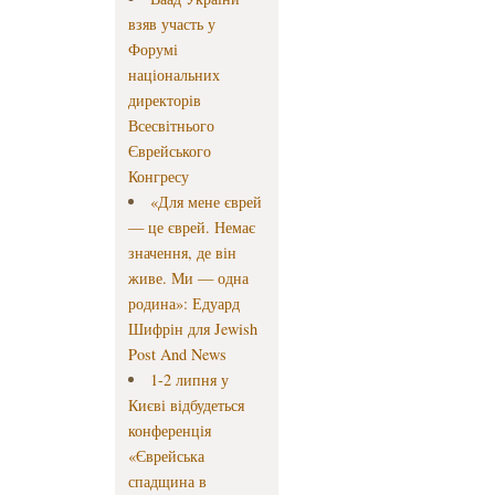
взяв участь у
Форумі
національних
директорів
Всесвітнього
Єврейського
Конгресу
«Для мене єврей
— це єврей. Немає
значення, де він
живе. Ми — одна
родина»: Едуард
Шифрін для Jewish
Post And News
1-2 липня у
Києві відбудеться
конференція
«Єврейська
спадщина в